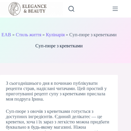
Перейти
до
вмісту
EAB
»
Стиль життя
»
Кулінарія
»
Суп-пюре з креветками
Суп-пюре з креветками
З сьогоднішнього дня я починаю публікувати
рецепти страв, надіслані читачами. Цей простий у
приготуванні рецепт супу з креветками прислала
моя подруга Ірина.
Суп-пюре з овочів з креветками готується з
доступних інгредієнтів. Єдиний делікатес — це
креветки, хоча і їх зараз з легкістю можна придбати
буквально в будь-якому магазині. Ніжна