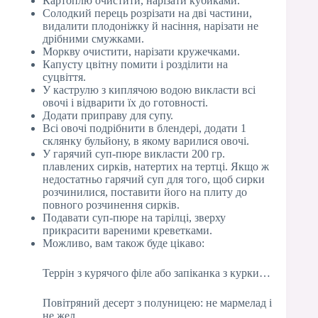
Картоплю очистити, нарізати кубиками.
Солодкий перець розрізати на дві частини,
видалити плодоніжку й насіння, нарізати не
дрібними смужками.
Моркву очистити, нарізати кружечками.
Капусту цвітну помити і розділити на
суцвіття.
У каструлю з киплячою водою викласти всі
овочі і відварити їх до готовності.
Додати приправу для супу.
Всі овочі подрібнити в блендері, додати 1
склянку бульйону, в якому варилися овочі.
У гарячий суп-пюре викласти 200 гр.
плавлених сирків, натертих на тертці. Якщо ж
недостатньо гарячий суп для того, щоб сирки
розчинилися, поставити його на плиту до
повного розчинення сирків.
Подавати суп-пюре на тарілці, зверху
прикрасити вареними креветками.
Можливо, вам також буде цікаво:
Террін з курячого філе або запіканка з курки…
Повітряний десерт з полуницею: не мармелад і
не жел…