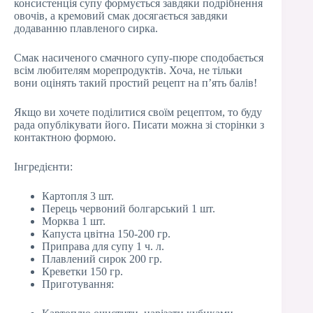
консистенція супу формується завдяки подрібнення
овочів, а кремовий смак досягається завдяки
додаванню плавленого сирка.
Смак насиченого смачного супу-пюре сподобається
всім любителям морепродуктів. Хоча, не тільки
вони оцінять такий простий рецепт на п’ять балів!
Якщо ви хочете поділитися своїм рецептом, то буду
рада опублікувати його. Писати можна зі сторінки з
контактною формою.
Інгредієнти:
Картопля 3 шт.
Перець червоний болгарський 1 шт.
Морква 1 шт.
Капуста цвітна 150-200 гр.
Приправа для супу 1 ч. л.
Плавлений сирок 200 гр.
Креветки 150 гр.
Приготування: