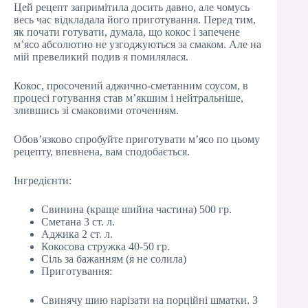
Цей рецепт запримітила досить давно, але чомусь
весь час відкладала його приготування. Перед тим,
як почати готувати, думала, що кокос і запечене
м’ясо абсолютно не узгоджуються за смаком. Але на
мій превеликий подив я помилялася.
Кокос, просочений аджично-сметанним соусом, в
процесі готування став м’якшим і нейтральніше,
злившись зі смаковими оточенням.
Обов’язково спробуйте приготувати м’ясо по цьому
рецепту, впевнена, вам сподобається.
Інгредієнти:
Свинина (краще шийна частина) 500 гр.
Сметана 3 ст. л.
Аджика 2 ст. л.
Кокосова стружка 40-50 гр.
Сіль за бажанням (я не солила)
Приготування:
Свинячу шию нарізати на порційні шматки. З