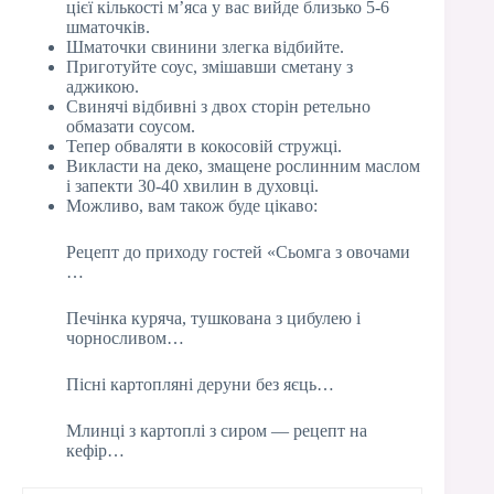
цієї кількості м’яса у вас вийде близько 5-6
шматочків.
Шматочки свинини злегка відбийте.
Приготуйте соус, змішавши сметану з
аджикою.
Свинячі відбивні з двох сторін ретельно
обмазати соусом.
Тепер обваляти в кокосовій стружці.
Викласти на деко, змащене рослинним маслом
і запекти 30-40 хвилин в духовці.
Можливо, вам також буде цікаво:
Рецепт до приходу гостей «Сьомга з овочами
…
Печінка куряча, тушкована з цибулею і
чорносливом…
Пісні картопляні деруни без яєць…
Млинці з картоплі з сиром — рецепт на
кефір…