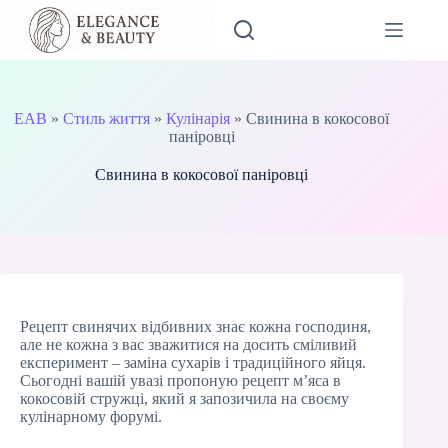
Перейти
до
вмісту
EAB
»
Стиль життя
»
Кулінарія
»
Свинина в кокосової
паніровці
Свинина в кокосової паніровці
Рецепт свинячих відбивних знає кожна господиня,
але не кожна з вас зважитися на досить сміливий
експеримент – заміна сухарів і традиційного яйця.
Сьогодні вашій увазі пропоную рецепт м’яса в
кокосовій стружці, який я запозичила на своєму
кулінарному форумі.