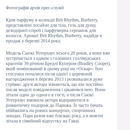
Фотографія архів прес-служб
Крім парфуму в колекції Brit Rhythm, Burberry,
представлені лосьйон для тіла, гель для душу,
дезодорант-спрей і парфумерна серпанок для
волосся. Аромат Brit Rhythm, Burberry, надійде в
продаж у березні 2014 року.
Модель Сьюкі Уотерхаус всього 20 років, а вона вже
зустрічається з одним з головних голлівудських
красенів 39-річним Бредлі Купером (Bradley Cooper),
який номінований в цьому році на «Оскар». Їхні
стосунки почалися після однієї з церемоній
нагородження в березні 2013 і розвивалися дуже
стрімко: друзі актора зізнаються, що він постійно
писав моделі повідомлення і цікавився нею. Вони
літали один до одного в гості, а після Сьюкі
Уотерхаус вмовила актора відправитися в
романтичну подорож до Парижа. Їх часто бачать
обіймались на різних концертах, спортивних
заходах. Пара разом вже близько року, а в жовтні
літала в сімейний відпустку на Гаваї.