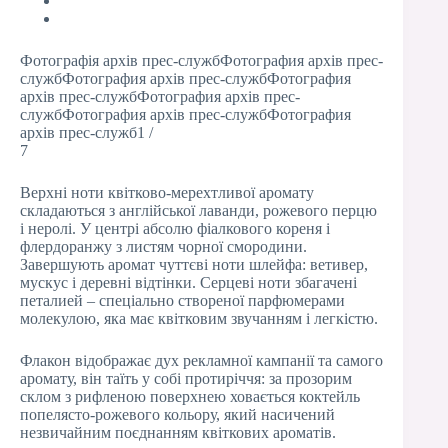
Фотографія архів прес-службФотография архів прес-
службФотография архів прес-службФотография
архів прес-службФотография архів прес-
службФотография архів прес-службФотография
архів прес-служб1 /
7
Верхні ноти квітково-мерехтливої аромату
складаються з англійської лаванди, рожевого перцю
і неролі. У центрі абсолю фіалкового кореня і
флердоранжу з листям чорної смородини.
Завершують аромат чуттєві ноти шлейфа: ветивер,
мускус і деревні відтінки. Серцеві ноти збагачені
петалией – спеціально створеної парфюмерами
молекулою, яка має квітковим звучанням і легкістю.
Флакон відображає дух рекламної кампанії та самого
аромату, він таїть у собі протиріччя: за прозорим
склом з рифленою поверхнею ховається коктейль
попелясто-рожевого кольору, який насичений
незвичайним поєднанням квіткових ароматів.