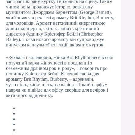
застібає шкіряну куртку і виходить на сцену. Таким
чином вона продовжує історію, розказану
музикантом Джорджем Барнеттом (George Barnett),
який знявся в рекламі аромату Brit Rhythm, Burberry,
для чоловіків. Аромат натхненний енергетикою
живих концертів, які так любить креативний
директор будинку Крістофер Бейлі (Christopher
Bailey). Поява нового аромату він супроводжує
випуском капсульної колекції шкіряних курток.
«Зухвала і волелюбна, жінка Brit Rhythm несе в собі
потужний заряд жіночності в поєднанні з
безмежним драйвом рок-н-ролу», – говорить про
новинку Крістофер Бейлі. Ключові слова для
аромату Brit Rhythm, Burberry, – адреналін,
чуттєвість, жіночність, зухвалість. Такий парфум
навряд чи підійде для офісу, скоріше для вечірок і
активного відпочинку.