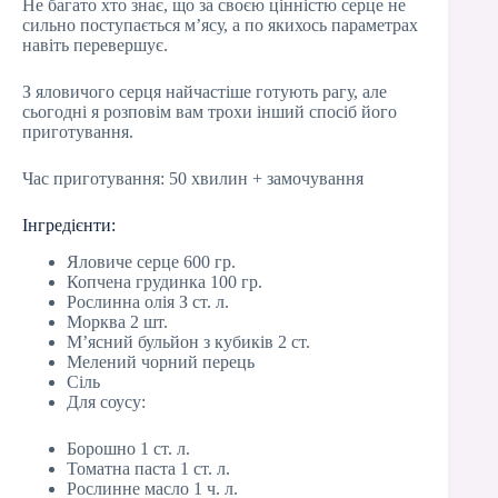
Не багато хто знає, що за своєю цінністю серце не
сильно поступається м’ясу, а по якихось параметрах
навіть перевершує.
З яловичого серця найчастіше готують рагу, але
сьогодні я розповім вам трохи інший спосіб його
приготування.
Час приготування: 50 хвилин + замочування
Інгредієнти:
Яловиче серце 600 гр.
Копчена грудинка 100 гр.
Рослинна олія З ст. л.
Морква 2 шт.
М’ясний бульйон з кубиків 2 ст.
Мелений чорний перець
Сіль
Для соусу:
Борошно 1 ст. л.
Томатна паста 1 ст. л.
Рослинне масло 1 ч. л.