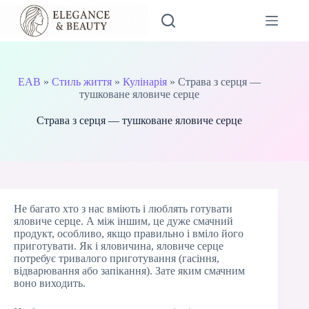
Перейти
до
вмісту
EAB
»
Стиль життя
»
Кулінарія
»
Страва з серця —
тушковане яловиче серце
Страва з серця — тушковане яловиче серце
Не багато хто з нас вміють і люблять готувати
яловиче серце. А між іншим, це дуже смачний
продукт, особливо, якщо правильно і вміло його
приготувати. Як і яловичина, яловиче серце
потребує тривалого приготування (гасіння,
відварювання або запікання). Зате яким смачним
воно виходить.