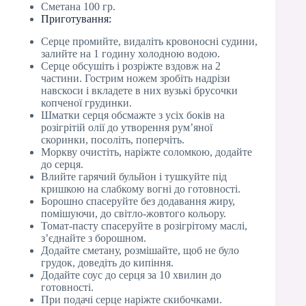
Сметана 100 гр.
Приготування:
Серце промийте, видаліть кровоносні судини,
залийте на 1 годину холодною водою.
Серце обсушіть і розріжте вздовж на 2
частини. Гострим ножем зробіть надрізи
навскоси і вкладете в них вузькі брусочки
копченої грудинки.
Шматки серця обсмажте з усіх боків на
розігрітій олії до утворення рум’яної
скоринки, посоліть, поперчіть.
Моркву очистіть, наріжте соломкою, додайте
до серця.
Влийте гарячий бульйон і тушкуйте під
кришкою на слабкому вогні до готовності.
Борошно спасеруйте без додавання жиру,
помішуючи, до світло-жовтого кольору.
Томат-пасту спасеруйте в розігрітому маслі,
з’єднайте з борошном.
Додайте сметану, розмішайте, щоб не було
грудок, доведіть до кипіння.
Додайте соус до серця за 10 хвилин до
готовності.
При подачі серце наріжте скибочками.