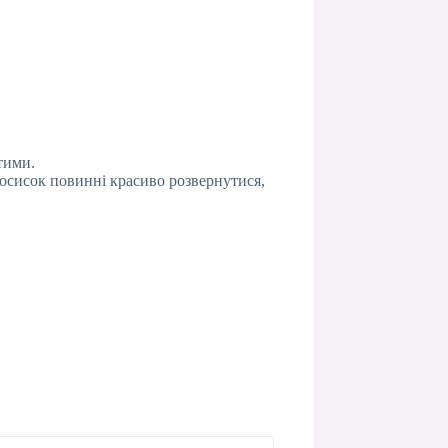
тими.
сосисок повинні красиво розвернутися,