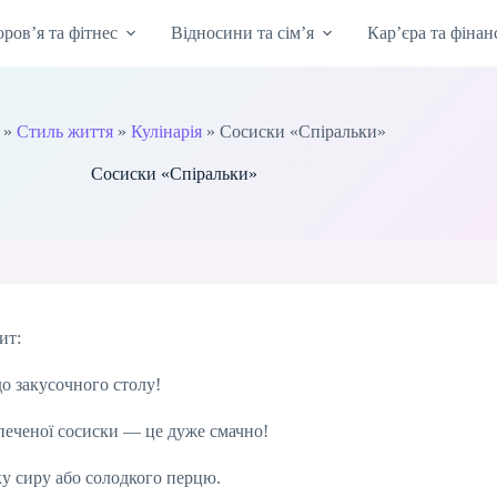
оров’я та фітнес
Відносини та сім’я
Кар’єра та фінан
»
Стиль життя
»
Кулінарія
»
Сосиски «Спіральки»
Сосиски «Спіральки»
ит:
о закусочного столу!
апеченої сосиски — це дуже смачно!
у сиру або солодкого перцю.