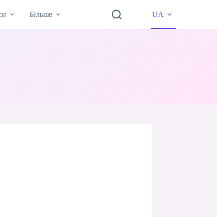
си
Більше
UA