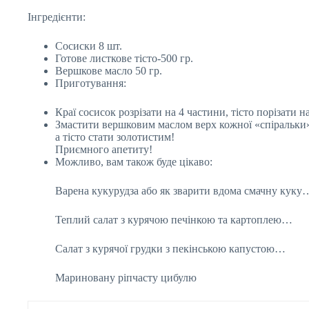
Інгредієнти:
Сосиски 8 шт.
Готове листкове тісто-500 гр.
Вершкове масло 50 гр.
Приготування:
Краї сосисок розрізати на 4 частини, тісто порізати
Змастити вершковим маслом верх кожної «спіральки» 
а тісто стати золотистим!
Приємного апетиту!
Можливо, вам також буде цікаво:
Варена кукурудза або як зварити вдома смачну куку
Теплий салат з курячою печінкою та картоплею…
Салат з курячої грудки з пекінською капустою…
Мариновану ріпчасту цибулю