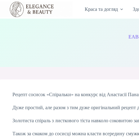
Перейти
до
Краса та догляд
Зд
вмісту
EAB
Рецепт сосисок «Спіральки» на конкурс від Анастасії Пана
Дуже простий, але разом з тим дуже оригінальний рецепт д
Золотиста спіраль з листкового тіста навколо соковитою з
Також за смаком до сосисці можна класти всередину смужк