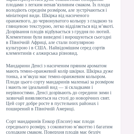
плодами з легким ненав’язливим смаком. Їх плоди
володіють середнім розміром, але зустрічаються і
мініатюрні види. Шкірка від насиченого
оранжевого, до червонуватого кольору з гладкою та
глянцевою текстурою, легко відділяється від м’якоті.
Дозрівання плодів відбувається з грудня по лютий.
Клементини були виведені і вирощуються сьогодні
в Північній Африці, але стали популярною
культурою і в США. Найвідомішим серед сортів
клементинів є алжирська різновид.
Мандарини Денсі з насиченим пряним ароматом
мають темно-оранжевий колір шкірки. Шкірка дуже
тонка, а м’якуш має темно-оранжевим кольором.
Плоди цього сорту мандаринів маленькі за розміром
і мають не ідеальний вид — зі складками і
нерівностями. Денсі дозрівають до середини зими і
зазвичай виявляються на столі до новорічних свят.
Цей сорт добре росте в пустельних районах і
поширений в Північній Америці.
Сорт мандаринів Енкор (Encore) має плоди
середнього розміру, з соковитою м’якоттю і багатим
солодким смаком. Поверхня плодів має безліч