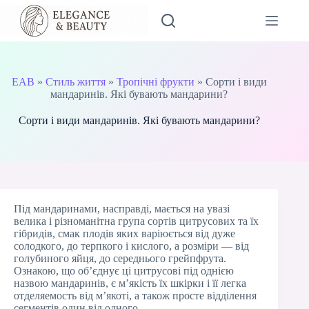
Перейти
до
вмісту
EAB
»
Стиль життя
»
Тропічні фрукти
»
Сорти і види
мандаринів. Які бувають мандарини?
Сорти і види мандаринів. Які бувають мандарини?
Під мандаринами, насправді, мається на увазі
велика і різноманітна група сортів цитрусових та їх
гібридів, смак плодів яких варіюється від дуже
солодкого, до терпкого і кислого, а розміри — від
голубиного яйця, до середнього грейпфрута.
Ознакою, що об’єднує ці цитрусові під однією
назвою мандаринів, є м’якість їх шкірки і її легка
отделяемость від м’якоті, а також просте відділення
сегментів один від одного.