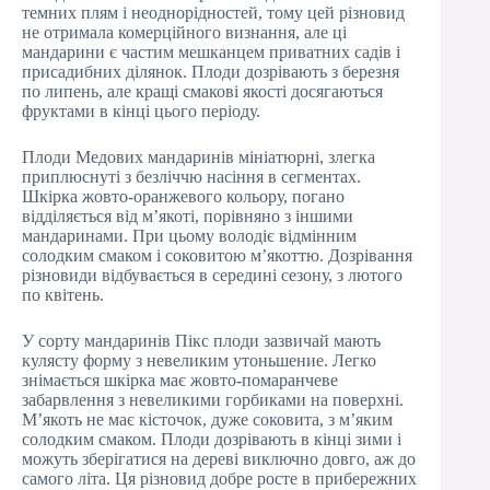
темних плям і неоднорідностей, тому цей різновид
не отримала комерційного визнання, але ці
мандарини є частим мешканцем приватних садів і
присадибних ділянок. Плоди дозрівають з березня
по липень, але кращі смакові якості досягаються
фруктами в кінці цього періоду.
Плоди Медових мандаринів мініатюрні, злегка
приплюснуті з безліччю насіння в сегментах.
Шкірка жовто-оранжевого кольору, погано
відділяється від м’якоті, порівняно з іншими
мандаринами. При цьому володіє відмінним
солодким смаком і соковитою м’якоттю. Дозрівання
різновиди відбувається в середині сезону, з лютого
по квітень.
У сорту мандаринів Пікс плоди зазвичай мають
кулясту форму з невеликим утоньшение. Легко
знімається шкірка має жовто-помаранчеве
забарвлення з невеликими горбиками на поверхні.
М’якоть не має кісточок, дуже соковита, з м’яким
солодким смаком. Плоди дозрівають в кінці зими і
можуть зберігатися на дереві виключно довго, аж до
самого літа. Ця різновид добре росте в прибережних