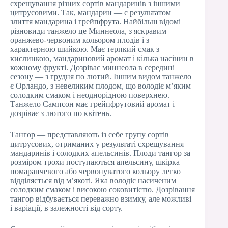
схрещування різних сортів мандаринів з іншими
цитрусовими. Так, мандарин — є результатом
злиття мандарина і грейпфрута. Найбільш відомі
різновиди танжело це Миннеола, з яскравим
оранжево-червоним кольором плодів і з
характерною шийкою. Має терпкий смак з
кислинкою, мандариновий аромат і кілька насінин в
кожному фрукті. Дозріває миннеола в середині
сезону — з грудня по лютий. Іншим видом танжело
є Орландо, з невеликим плодом, що володіє м’яким
солодким смаком і неоднорідною поверхнею.
Танжело Сампсон має грейпфрутовий аромат і
дозріває з лютого по квітень.
Тангор — представляють із себе групу сортів
цитрусових, отриманих у результаті схрещування
мандаринів і солодких апельсинів. Плоди тангор за
розміром трохи поступаються апельсину, шкірка
помаранчевого або червонуватого кольору легко
відділяється від м’якоті. Яка володіє насиченим
солодким смаком і високою соковитістю. Дозрівання
тангор відбувається переважно взимку, але можливі
і варіації, в залежності від сорту.