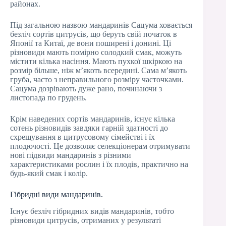
районах.
Під загальною назвою мандаринів Сацума ховається
безліч сортів цитрусів, що беруть свій початок в
Японії та Китаї, де вони поширені і донині. Ці
різновиди мають помірно солодкий смак, можуть
містити кілька насіння. Мають пухкої шкіркою на
розмір більше, ніж м’якоть всередині. Сама м’якоть
груба, часто з неправильного розміру часточками.
Сацума дозрівають дуже рано, починаючи з
листопада по грудень.
Крім наведених сортів мандаринів, існує кілька
сотень різновидів завдяки гарній здатності до
схрещування в цитрусовому сімействі і їх
плодючості. Це дозволяє селекціонерам отримувати
нові підвиди мандаринів з різними
характеристиками рослин і їх плодів, практично на
будь-який смак і колір.
Гібридні види мандаринів.
Існує безліч гібридних видів мандаринів, тобто
різновиди цитрусів, отриманих у результаті