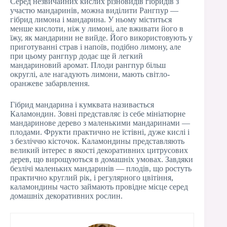
Серед незвичайних кислих різновидів гібридів з
участю мандаринів, можна виділити Рангпур —
гібрид лимона і мандарина. У ньому міститься
менше кислоти, ніж у лимоні, але вживати його в
їжу, як мандарини не вийде. Його використовують у
приготуванні страв і напоїв, подібно лимону, але
при цьому рангпур додає ще й легкий
мандариновий аромат. Плоди рангпур більш
округлі, але нагадують лимони, мають світло-
оранжеве забарвлення.
Гібрид мандарина і кумквата називається
Каламондин. Зовні представляє із себе мініатюрне
мандаринове дерево з маленькими мандаринами —
плодами. Фрукти практично не їстівні, дуже кислі і
з безліччю кісточок. Каламондины представляють
великий інтерес в якості декоративних цитрусових
дерев, що вирощуються в домашніх умовах. Завдяки
безлічі маленьких мандаринів — плодів, що ростуть
практично круглий рік, і регулярного цвітіння,
каламондины часто займають провідне місце серед
домашніх декоративних рослин.