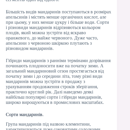
Більшість видів мандаринів поступаються в розмірах
апельсинів і містять менше органічних кислот, але
при цьому, у них менше цукру і більше води. Сорти
і різновиди мандаринів відрізняються кольором
плодів, який можна зустріти від яскраво
оранжевого, до майже червоного. Дуже часто,
апельсини з червоною шкіркою плутають з
різновидом мандаринів.
Гібриди мандаринів з ранніми термінами дозрівання
починають плодоносити вже на початку зими. А
загальний мандариновий сезон простягається від
початку зими і до середини літа, тому різні види
мандаринів можна зустріти в продажу з
урахуванням продовження строків зберігання,
практично круглий рік. Далі наведемо деякі
найбільш популярні сорти і гібриди мандаринів,
широко вирощуються в промислових масштабах.
Сорти мандаринів.
Група мандаринів під назвою клементини,
характеризуються дуже соковитими солодкими