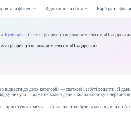
оров’я та фітнес
Відносини та сім’я
Кар’єра та фінан
»
Кулінарія
»
Сьомга (форель) з вершковим соусом «По-царськи
омга (форель) з вершковим соусом «По-царськи»
 віднести до двох категорій — святкові і забуті рецепти. Я давн
ипадку не було — адже не кожен день в холодильнику є червона ік
 ось приготувати забула… (отже на столі було всього вдосталь) А