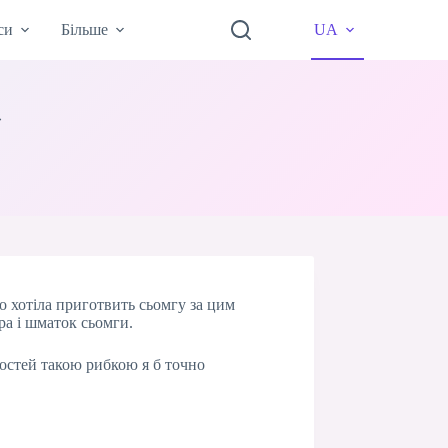
си
Більше
UA
»
о хотіла приготвить сьомгу за цим
ра і шматок сьомги.
 гостей такою рибкою я б точно