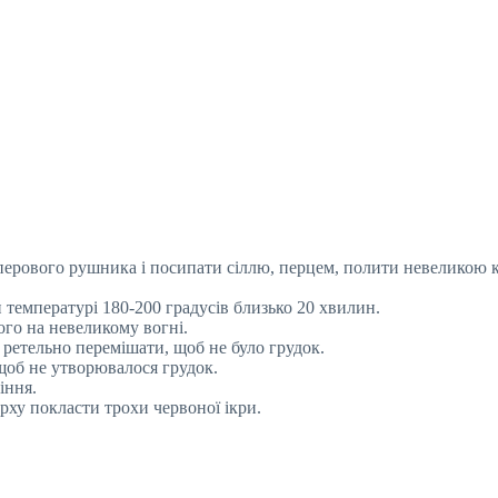
ерового рушника і посипати сіллю, перцем, полити невеликою к
 температурі 180-200 градусів близько 20 хвилин.
го на невеликому вогні.
ретельно перемішати, щоб не було грудок.
щоб не утворювалося грудок.
іння.
ху покласти трохи червоної ікри.