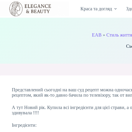
Перейти
до
Краса та догляд
Зд
вмісту
EAB
»
Стиль життя
Сь
Представлений сьогодні на ваш суд рецепт можна одночасно
рецептом, який як-то давно бачила по телевізору, так от в
А тут Новий рік. Купила всі інгредієнти для цієї страви, а
здивувала !!!!
Інгредієнти: