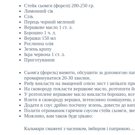
Стейк сьомги (форелі) 200-250 гр.
Лимонний сік
Сіль
Перець чорний мелений
Вершкове масло 1 ст. л.
Борошно 1 ч. л.
Вершки 150 мл
Рослинна олія
Зелень кропу
Ікра червона 1 ст. л.
Приготування:
Сьомга (форель) вимити, обсушити за допомогою пап
промаринуватися 20-30 хвилин.
Рибу викласти на змащений олією лист і запікати при
На сковороду покласти вершкове масло, розтопити йо
У розтоплене вершкове масло викласти борошно, все 
Влити в сковороду вершки, інтенсивно помішуючи, 
Додати в соус дрібно посічену зелень, довести до кип
Полити отриманим гарячим соусом стейк сьомги, звер
Можливо, вам також буде цікаво:
Кальмари смажені з часником, імбиром і паприкою…