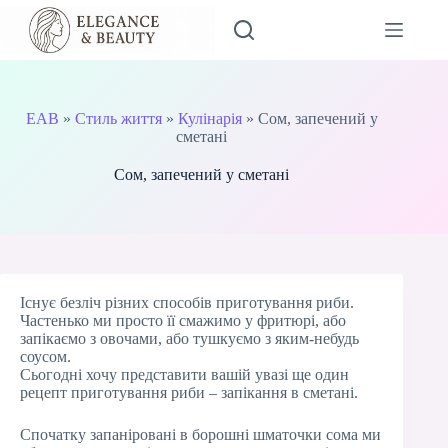
Перейти
до
вмісту
EAB
»
Стиль життя
»
Кулінарія
»
Сом, запечений у
сметані
Сом, запечений у сметані
Існує безліч різних способів приготування риби.
Частенько ми просто її смажимо у фритюрі, або
запікаємо з овочами, або тушкуємо з яким-небудь
соусом.
Сьогодні хочу представити вашій увазі ще один
рецепт приготування риби – запікання в сметані.
Спочатку запаніровані в борошні шматочки сома ми