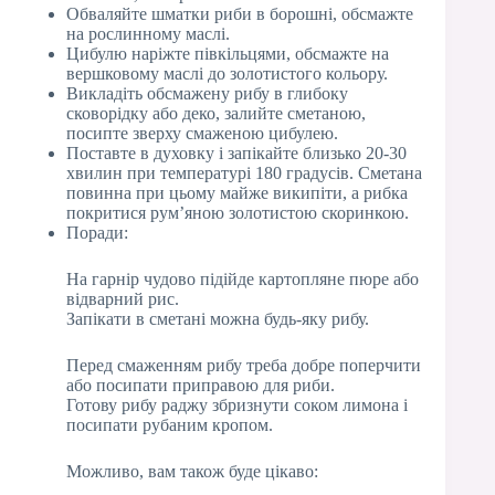
Обваляйте шматки риби в борошні, обсмажте
на рослинному маслі.
Цибулю наріжте півкільцями, обсмажте на
вершковому маслі до золотистого кольору.
Викладіть обсмажену рибу в глибоку
сковорідку або деко, залийте сметаною,
посипте зверху смаженою цибулею.
Поставте в духовку і запікайте близько 20-30
хвилин при температурі 180 градусів. Сметана
повинна при цьому майже википіти, а рибка
покритися рум’яною золотистою скоринкою.
Поради:
На гарнір чудово підійде картопляне пюре або
відварний рис.
Запікати в сметані можна будь-яку рибу.
Перед смаженням рибу треба добре поперчити
або посипати приправою для риби.
Готову рибу раджу збризнути соком лимона і
посипати рубаним кропом.
Можливо, вам також буде цікаво: