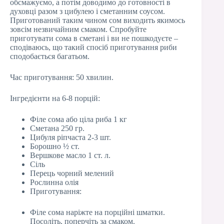
обсмажуємо, а потім доводимо до готовності в
духовці разом з цибулею і сметанним соусом.
Приготований таким чином сом виходить якимось
зовсім незвичайним смаком. Спробуйте
приготувати сома в сметані і ви не пошкодуєте –
сподіваюсь, що такий спосіб приготування риби
сподобається багатьом.
Час приготування: 50 хвилин.
Інгредієнти на 6-8 порцій:
Філе сома або ціла риба 1 кг
Сметана 250 гр.
Цибуля ріпчаста 2-3 шт.
Борошно ½ ст.
Вершкове масло 1 ст. л.
Сіль
Перець чорний мелений
Рослинна олія
Приготування:
Філе сома наріжте на порційні шматки.
Посоліть, поперчіть за смаком.