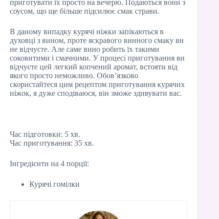
приготувати їх просто на вечерю. Подаються вони з
соусом, що ще більше підсилює смак страви.
В даному випадку курячі ніжки запікаються в
духовці з вином, проте яскравого винного смаку ви
не відчуєте. Але саме вино робить їх такими
соковитими і смачними. У процесі приготування ви
відчуєте цей легкий копчений аромат, встояти від
якого просто неможливо. Обов’язково
скористайтеся цим рецептом приготування курячих
ніжок, я дуже сподіваюся, він зможе здивувати вас.
Час підготовки: 5 хв.
Час приготування: 35 хв.
Інгредієнти на 4 порції:
Курячі гомілки