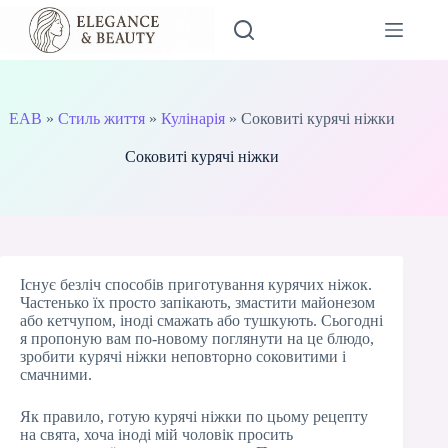
Перейти
до
вмісту
EAB
»
Стиль життя
»
Кулінарія
»
Соковиті курячі ніжки
Соковиті курячі ніжки
Існує безліч способів приготування курячих ніжок.
Частенько їх просто запікають, змастити майонезом
або кетчупом, іноді смажать або тушкують. Сьогодні
я пропоную вам по-новому поглянути на це блюдо,
зробити курячі ніжки неповторно соковитими і
смачними.
Як правило, готую курячі ніжки по цьому рецепту
на свята, хоча іноді мій чоловік просить