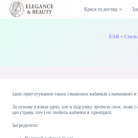
Перейти
до
Краса та догляд
Зд
вмісту
EAB
»
Стиль
Ідею приготування таких смажених кабачків з начинкою я з
За основу я взяла ідею, але в підсумку зробила своє, нов
цю страву, хоч і не любить кабачки в принципі.
Інгредієнти: