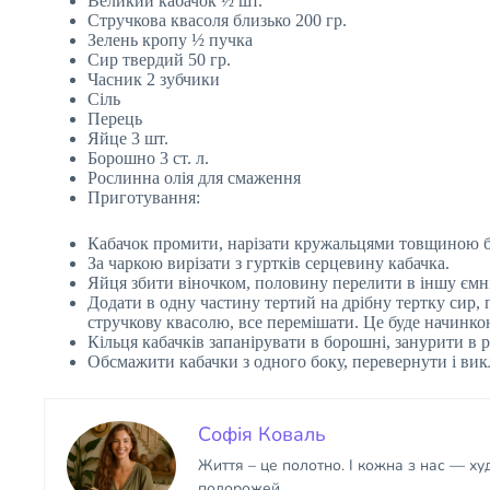
Великий кабачок ½ шт.
Стручкова квасоля близько 200 гр.
Зелень кропу ½ пучка
Сир твердий 50 гр.
Часник 2 зубчики
Сіль
Перець
Яйце 3 шт.
Борошно 3 ст. л.
Рослинна олія для смаження
Приготування:
Кабачок промити, нарізати кружальцями товщиною б
За чаркою вирізати з гуртків серцевину кабачка.
Яйця збити віночком, половину перелити в іншу ємні
Додати в одну частину тертий на дрібну тертку сир, 
стручкову квасолю, все перемішати. Це буде начинкою
Кільця кабачків запанірувати в борошні, занурити в 
Обсмажити кабачки з одного боку, перевернути і вик
Софія Коваль
Життя – це полотно. І кожна з нас — х
подорожей