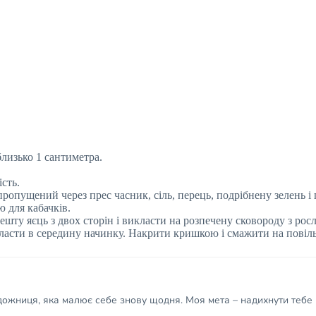
лизько 1 сантиметра.
сть.
пропущений через прес часник, сіль, перець, подрібнену зелень і 
 для кабачків.
решту яєць з двох сторін і викласти на розпечену сковороду з ро
ласти в середину начинку. Накрити кришкою і смажити на повіль
удожниця, яка малює себе знову щодня. Моя мета – надихнути тебе 