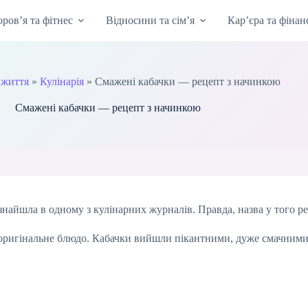
оров’я та фітнес
Відносини та сім’я
Кар’єра та фінан
 життя
»
Кулінарія
»
Смажені кабачки — рецепт з начинкою
Смажені кабачки — рецепт з начинкою
найшла в одному з кулінарних журналів. Правда, назва у того ре
е і оригінальне блюдо. Кабачки вийшли пікантними, дуже смачним