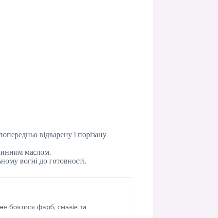
попередньо відварену і порізану
слинним маслом.
ному вогні до готовності.
не боятися фарб, смаків та