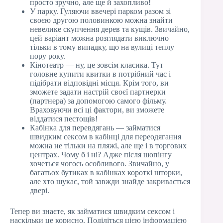
просто зручно, але ще й захопливо!
У парку. Гуляючи ввечері парком разом зі
своєю другою половинкою можна знайти
невелике скупчення дерев та кущів. Звичайно,
цей варіант можна розглядати виключно
тільки в тому випадку, що на вулиці теплу
пору року.
Кінотеатр — ну, це зовсім класика. Тут
головне купити квитки в потрібний час і
підібрати відповідні місця. Крім того, ви
зможете задати настрій своєї партнерки
(партнера) за допомогою самого фільму.
Враховуючи всі ці фактори, ви зможете
віддатися пестощів!
Кабінка для перевдягань — займатися
швидким сексом в кабінці для переодягання
можна не тільки на пляжі, але ще і в торгових
центрах. Чому б і ні? Адже після шопінгу
хочеться чогось особливого. Звичайно, у
багатьох бутиках в кабінках короткі шторки,
але хто шукає, той завжди знайде закривається
двері.
Тепер ви знаєте, як займатися швидким сексом і
наскільки це корисно. Поділіться цією інформацією