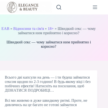
Перейти
до
вмісту
EAB
»
Відносини та сім'я
»
18+
»
Швидкий секс — чому
займатися ним прийнятно і корисно?
Швидкий секс — чому займатися ним прийнятно і
корисно?
Всього дві капсули на день — і ти будеш займатися
сексом щодня по 2-3 години! В будь-якому віці і без
побічних ефектів! Натисніть на посилання, щоб
ДІЗНАТИСЯ ПОДРОБИЦІ…
Всі ми живемо в дуже швидкому ритмі. Проте, не
дивлячись на це багато не готові займатися