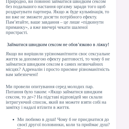
Природно, ви повинні займатися швидким сексом
без подальшого настання оргазму заради того щоб
роздратувати партнера. Якщо ж буде кульмінація, то
ви вже не зможете досягти потрібного ефекту.
Пам’ятайте, ваше завдання – це лише «підкинути
приманку», а вже ввечері чекати шаленої
пристрасті.
Займатися швидким сексом не обов’язково в ліжку!
Якщо ви вирішили урізноманітнити своє сексуальне
життя за допомогою ефекту раптовості, то чому б не
займатися швидким сексом в самих незвичайних
місцях? Адреналін і просто приємне різноманітність
вам забезпечені!
Ми провели опитування серед молодих пар.
Питання було таким: «Якщо займатися швидким
сексом, то де»? На підставі відповідей ми склали
інтригуючий список, який ви можете взяти собі на
замітку і надалі втілити в життя.
Ми любимо в душі! Чому б не приєднатися до
своєї другої половинки, коли та приймає душ?