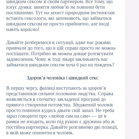
швидким сексом зі своїм партнером. Все тому, що
існує думка: заняття любов’ю не повинні бути
поспішними. Тут на захист природним інстинктам
встають сексологи, які запевняють, що займатися
швидким сексом не просто прийнятно, але іноді
навіть корисно!
Давайте розберемося в ситуації, адже нас роками
привчали до того, що в цій справі просто не можна
поспішати. Потрібно як можна довше розтягувати
задоволення. Чому ж тоді лікарі закликають нас
займатися швидким сексом хоча б раз на тиждень?
Здоров’я чоловіка і швидкий секс
В першу чергу, фахівці виступають за здоров’я
представників сильної половини людства. Справа
виявляється в спочатку закладеної програмі до
прямого створення потомства. Збуджений чоловік
просто повинен кудись дівати свій запал. Не треба
зараз говорити про «любов сам на сам» — це в
рамки не входить, коли під рукою є дружина або ж
постійна партнерка. Давайте розглянемо дві позиції,
в якій може опинитися чоловік.