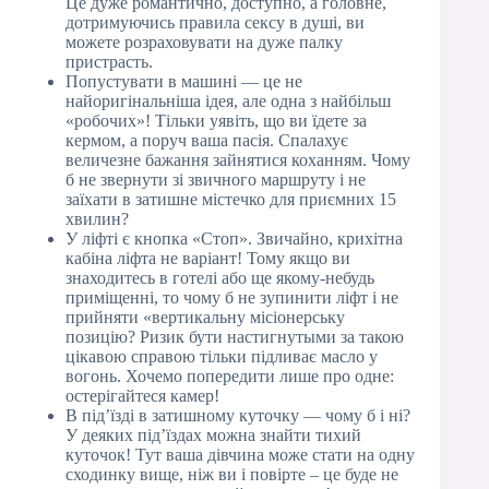
Це дуже романтично, доступно, а головне,
дотримуючись правила сексу в душі, ви
можете розраховувати на дуже палку
пристрасть.
Попустувати в машині — це не
найоригінальніша ідея, але одна з найбільш
«робочих»! Тільки уявіть, що ви їдете за
кермом, а поруч ваша пасія. Спалахує
величезне бажання зайнятися коханням. Чому
б не звернути зі звичного маршруту і не
заїхати в затишне містечко для приємних 15
хвилин?
У ліфті є кнопка «Стоп». Звичайно, крихітна
кабіна ліфта не варіант! Тому якщо ви
знаходитесь в готелі або ще якому-небудь
приміщенні, то чому б не зупинити ліфт і не
прийняти «вертикальну місіонерську
позицію? Ризик бути настигнутыми за такою
цікавою справою тільки підливає масло у
вогонь. Хочемо попередити лише про одне:
остерігайтеся камер!
В під’їзді в затишному куточку — чому б і ні?
У деяких під’їздах можна знайти тихий
куточок! Тут ваша дівчина може стати на одну
сходинку вище, ніж ви і повірте – це буде не