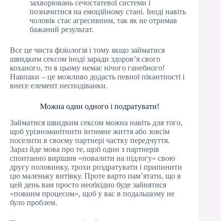
захворювань сечостатевої системи і
позначитися на емоційному стані. Іноді навіть
чоловік стає агресивним, так як не отримав
бажаний результат.
Все це чиста фізіологія і тому якщо займатися
швидким сексом іноді заради здоров’я свого
коханого, то в цьому немає нічого ганебного!
Навпаки – це можливо додасть певної пікантності і
внесе елемент несподіванки.
Можна один одного і подратувати!
Займатися швидким сексом можна навіть для того,
щоб урізноманітнити інтимне життя або зовсім
поселити в своєму партнері частку передчуття.
Зараз йде мова про те, щоб один з партнерів
спонтанно вирішив «повалити на підлогу» свою
другу половинку, трохи роздратувати і припинити
цю маленьку витівку. Проте варто пам’ятати, що в
цей день вам просто необхідно буде зайнятися
«повним процесом», щоб у вас в подальшому не
було проблем.