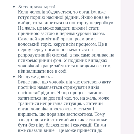
Хочу прямо зараз!
Коли чоловік збуджується, то організм вже
готує порцію насінної рідини. Якщо вона не
вийде, то залишиться на повторну переробку».
На жаль, це може завдати шкоди і стати
причиною застою в передміхуровій залозі.
Саме цей крихітний орган, розміром з
волоський горіх, керує всім процесом. Це в
першу чергу погано позначається на
репродуктивній системі, а так само впливає на
психоемоційний фон. У подібних випадках
чоловікові краще займатися швидким сексом,
ніж залишати все в собі.
Всі дуже довго…
Буває таке, що чоловік під час статевого акту
постійно намагається стримувати вихід
насіннєвої рідини. Якщо процес злягання
затягнеться на довгий час, то, на жаль, може
трапитися неприємна ситуація. Статевий
орган чоловіка просто «зламається» і
вирішить, що пора вже заспокоїтися. Тому
занадто довгий статевий акт так само може
бути без піку блаженства і еякуляції. Як ми
вже сказали вище – це може привести до