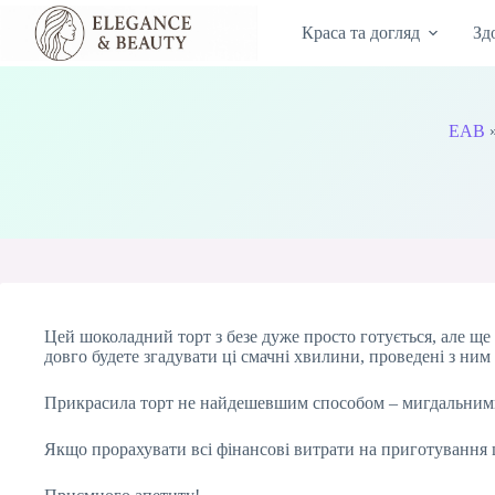
Перейти
до
Краса та догляд
Зд
вмісту
EAB
Цей шоколадний торт з безе дуже просто готується, але ще п
довго будете згадувати ці смачні хвилини, проведені з ним
Прикрасила торт не найдешевшим способом – мигдальними 
Якщо прорахувати всі фінансові витрати на приготування ц