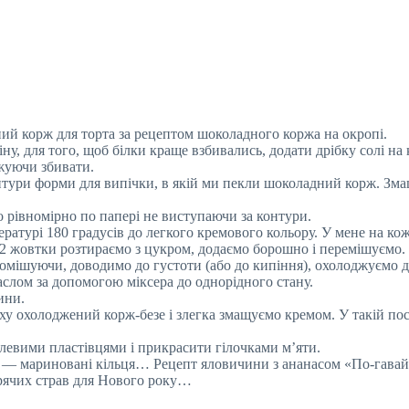
ий корж для торта за рецептом шоколадного коржа на окропі.
іну, для того, щоб білки краще взбивались, додати дрібку солі н
жуючи збивати.
тури форми для випічки, в якій ми пекли шоколадний корж. Зма
мо рівномірно по папері не виступаючи за контури.
ературі 180 градусів до легкого кремового кольору. У мене на к
 2 жовтки розтираємо з цукром, додаємо борошно і перемішуємо
омішуючи, доводимо до густоти (або до кипіння), охолоджуємо д
слом за допомогою міксера до однорідного стану.
ини.
у охолоджений корж-безе і злегка змащуємо кремом. У такій пос
левими пластівцями і прикрасити гілочками м’яти.
ів — мариновані кільця… Рецепт яловичини з ананасом «По-гава
ячих страв для Нового року…