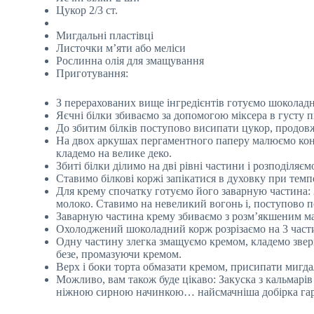
Цукор 2/3 ст.
Мигдальні пластівці
Листочки м’яти або меліси
Рослинна олія для змащування
Приготування:
З перерахованих вище інгредієнтів готуємо шоколадн
Яєчні білки збиваємо за допомогою міксера в густу п
До збитим білків поступово висипати цукор, продов
На двох аркушах пергаментного паперу малюємо кон
кладемо на велике деко.
Збиті білки ділимо на дві рівні частини і розподіляє
Ставимо білкові коржі запікатися в духовку при темп
Для крему спочатку готуємо його заварную частина:
молоко. Ставимо на невеликий вогонь і, поступово п
Заварную частина крему збиваємо з розм’якшеним ма
Охолоджений шоколадний корж розрізаємо на 3 част
Одну частину злегка змащуємо кремом, кладемо зверх
безе, промазуючи кремом.
Верх і боки торта обмазати кремом, присипати мигда
Можливо, вам також буде цікаво: Закуска з кальмар
ніжною сирною начинкою… найсмачніша добірка гар