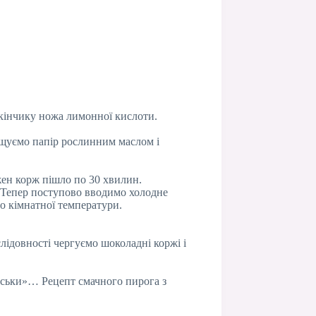
а кінчику ножа лимонної кислоти.
щуємо папір рослинним маслом і
ожен корж пішло по 30 хвилин.
. Тепер поступово вводимо холодне
о кімнатної температури.
лідовності чергуємо шоколадні коржі і
йськи»… Рецепт смачного пирога з