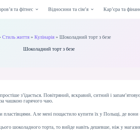
оров’я та фітнес
Відносини та сім’я
Кар’єра та фінан
»
Стиль життя
»
Кулінарія
»
Шоколадний торт з безе
Шоколадний торт з безе
ростіше з’їдається. Повітряний, яскравий, ситний і запам’ятовує
 за чашкою гарячого чаю.
пластівцями. Але мені пощастило купити їх у Польщі, де вони б
ього шоколадного торта, то вийде навіть дешевше, ніж у магазині