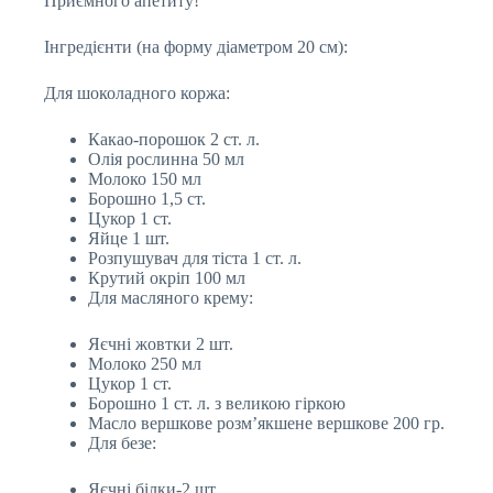
Приємного апетиту!
Інгредієнти (на форму діаметром 20 см):
Для шоколадного коржа:
Какао-порошок 2 ст. л.
Олія рослинна 50 мл
Молоко 150 мл
Борошно 1,5 ст.
Цукор 1 ст.
Яйце 1 шт.
Розпушувач для тіста 1 ст. л.
Крутий окріп 100 мл
Для масляного крему:
Яєчні жовтки 2 шт.
Молоко 250 мл
Цукор 1 ст.
Борошно 1 ст. л. з великою гіркою
Масло вершкове розм’якшене вершкове 200 гр.
Для безе:
Яєчні білки-2 шт.