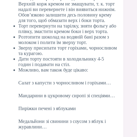
Верхній корж кремом не змащувати, т. к. торт
надалі ви перевернете і він виявиться нижнім.
Обов’язково залишити десь половину крему
для того, щоб обмазати верх і боки торта.
Торт перевернути на тарілку, зняти фольгу або
плівку, змастити кремом боки і верх торта.
Розтопити шоколад на водяній бані разом з
молоком і полити їм зверху торт.
Зверху присипати торт горіхами, чорносливом
та курагою.
Дати торту постояти в холодильнику 4-5
годин і подавати на стіл.
Можливо, вам також буде цікаво:
Салат з капусти з чорносливом і горіхами…
Мандарини в цукровому сиропі зі спеціями…
Пиріжки печені з яблуками
Медальйони зі свинини з соусом з яблук і
журавлини…