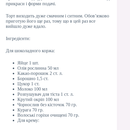
прикраси і форми подачі.
Торт виходить дуже смачним і ситним. Обов’язково
приготую його ще раз, тому що в цей раз все
вийшло дуже вдало.
Інгредієнти:
Для шоколадного коржа:
Яйце 1 шт.
Олія рослинна 50 мл
Какао-порошок 2 ст. л.
Борошно 1,5 ст.
Цукор 1 ст.
Молоко 100 мл
Розпушувач для тіста 1 ст. л.
Крутий окріп 100 мл
Чорнослив без кісточок 70 гр.
Курага 70 гр.
Волоські горіхи очищені 70 гр.
Для крему: