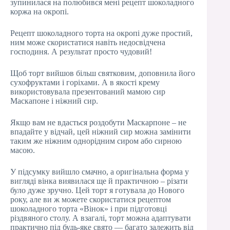
зупинилася на полюбився мені рецепт шоколадного
коржа на окропі.
Рецепт шоколадного торта на окропі дуже простий,
ним може скористатися навіть недосвідчена
господиня. А результат просто чудовий!
Щоб торт вийшов більш святковим, доповнила його
сухофруктами і горіхами. А в якості крему
використовувала презентований мамою сир
Маскапоне і ніжний сир.
Якщо вам не вдасться роздобути Маскарпоне – не
впадайте у відчай, цей ніжний сир можна замінити
таким же ніжним однорідним сиром або сирною
масою.
У підсумку вийшло смачно, а оригінальна форма у
вигляді вінка виявилася ще й практичною – різати
було дуже зручно. Цей торт я готувала до Нового
року, але ви ж можете скористатися рецептом
шоколадного торта «Вінок» і при підготовці
різдвяного столу. А взагалі, торт можна адаптувати
практично під будь-яке свято — багато залежить від