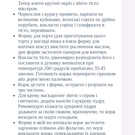
Тепер влити крутий окріп і збити тісто
міксером
Чорнослив і курагу промити, нарізати не
великими кубиками, волоські горіхи не дрібно
порубати, викласти горіхи і сухофрукти в
тісто, перемішати.
Форму для торта (для приготування цього
торта у вигляді вінка я взяла форму для
випічки кексу) змастити рослинним маслом,
дно форми застелити папером для випічки.
Викласти тісто, рівномірно розподілити його і
поставити в духовку випікатися при
температурі 200 градусів приблизно 35-45
хвилин. Готовність коржа перевірити сірником
або дерев’яною паличкою.
Корж дістати з форми, остудити і розрізати на
три частини.
Для крему маскарпоне збити з сиром і
сметаною, додати ванілін і цукрову пудру.
Рекомендую кількість цукрової пудри
додавати за своїм смаком, враховуючи, то корж
виходить не надто солодким.
Форму в якій ви випікали корж застелити
харчовою плівкою або фольгою, по черзі
викладати коржі, перекладаючи їх кремом.