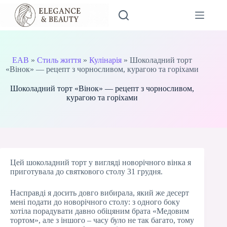
Перейти
до
вмісту
EAB
»
Стиль життя
»
Кулінарія
»
Шоколадний торт
«Вінок» — рецепт з чорносливом, курагою та горіхами
Шоколадний торт «Вінок» — рецепт з чорносливом,
курагою та горіхами
Цей шоколадний торт у вигляді новорічного вінка я
приготувала до святкового столу 31 грудня.
Насправді я досить довго вибирала, який же десерт
мені подати до новорічного столу: з одного боку
хотіла порадувати давно обіцяним брата «Медовим
тортом», але з іншого – часу було не так багато, тому