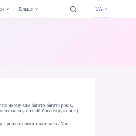
си
Більше
UA
 по ньому вже багато-багато років,
центр кексу по всій його окружності).
р я роблю тільки такий кекс. Мій