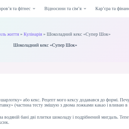
оров’я та фітнес
Відносини та сім’я
Кар’єра та фінан
иль життя
»
Кулінарія
»
Шоколадний кекс «Супер Шок»
Шоколадний кекс «Супер Шок»
«шарлотку» або кекс. Рецепт мого кексу додавався до формі. Печу
ставку» (частина тесту змішую з двома ложками какао і вливаю в 
на водяній бані дві плитки шоколаду і подрібнений мигдаль. Тепе
ксик.