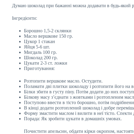
Думаю шоколад при бажанні можна додавати в будь-який ре
Інгредієнти:
Борошно 1,5-2 склянки
Масло вершкове 150 гр.
Цукор 1 стакан
Яйця 5-6 шт.
Мигдаль 100 гр.
Шоколад 200 гр.
Цукати 2-3 ст. ложки
Приготування:
Розтопити вершкове масло. Остудити.
Поламати дві плитки шоколаду і розтопити його на в
Білки збити в густу піну. Потім додати до них посту
Білкову масу з’єднати з жовтками і розтопленим мас
Поступово ввести в тісто борошно, потім подрібнени
В кінці додати розтоплений шоколад і добре переміша
Форму змастити маслом і вилити в неї тісто. Спекти 
Порада: Як зробити цукати в домашніх умовах.
Почистити апельсин, обдати кірки окропом, настояти 