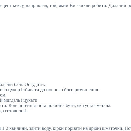
цепт кексу, наприклад, той, який Ви звикли робити. Доданий р
одяній бані. Остудити.
пово цукор і збивати до повного його розчинення.
лом.
й мигдаль і цукати.
ти. Консистенція тіста повинна бути, як густа сметана.
до готовності.
1-2 хвилини, злити воду, кірки порізати на дрібні шматочки. По