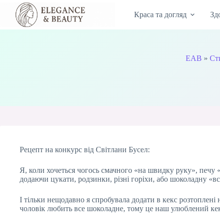
Перейти
до
Краса та догляд
Зд
вмісту
EAB
»
Ст
Рецепт на конкурс від Світлани Бусел:
Я, коли хочеться чогось смачного «на швидку руку», печу 
додаючи цукати, родзинки, різні горіхи, або шоколадну «в
І тільки нещодавно я спробувала додати в кекс розтоплені 
чоловік любить все шоколадне, тому це наш улюблений ке