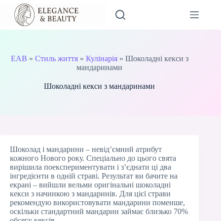
Перейти
до
вмісту
EAB
»
Стиль життя
»
Кулінарія
»
Шоколадні кекси з
мандаринами
Шоколадні кекси з мандаринами
Шоколад і мандарини – невід’ємний атрибут
кожного Нового року. Спеціально до цього свята
вирішила поекспериментувати і з’єднати ці два
інгредієнти в одній страві. Результат ви бачите на
екрані – вийшли вельми оригінальні шоколадні
кекси з начинкою з мандаринів. Для цієї страви
рекомендую використовувати мандарини поменше,
оскільки стандартний мандарин займає близько 70%
обсягу кексів.