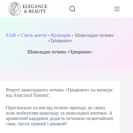
Перейти
до
вмісту
EAB
»
Стиль життя
»
Кулінарія
»
Шоколадне печиво
«Тріщинки»
Шоколадне печиво «Тріщинки»
Рецепт шоколадного печива «Тріщинки» на конкурс
від Анастасії Панаит:
Оригінальне на вигляд печиво припаде до смаку
всім любителям шоколаду та шоколадної випічки. А
ароматний кардамон додасть печінкою незвичайний
смак, трохи пряний і цікавий!