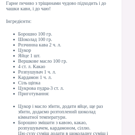
Гарне печиво з тріщинами чудово підходить і до
чашки кави, і до чаю!
Інгредієнти:
Борошно 100 гр.
Шоколад 100 гр.
Розчинна кава 2 ч. л.
Цукор
Яйце 1 шт.
Вершкове масло 100 гр.
4 ст. л. Какао
Розпушувач 1 ч. л.
Кардамон 1 ч. л.
Сіль щіпка
Цукрова пудра-3 ст. л.
Приготування:
Цукор і масло збити, додати яйце, ще раз
збити, додаємо розтоплений шоколад
кімнатної температури.
Борошно змішати з кавою, какао,
розпушувачем, кардамоном, сіллю.
Цю суху суміш додати в шоколадну суміш і