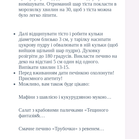
вимішувати. Отриманий шар тіста покласти в
морозилку хвилин на 30, щоб з тіста можна
було легко ліпити.
Далі відщипувати тісто і робити кульки
діаметром близько 3 см, у тарілку насипати
цукрову пудру і обвалювати в ній кульки (щоб
вийшов щільний шар пудри). Духовку
розігріти до 180 градусів. Викласти печиво на
деко на відстані 5 см один від одного.
Випікати хвилин 13-15.
Перед вживанням дати печінкою охолонути!
Приємного апетиту!
Можливо, вам також буде цікаво:
Мафіни з шавлією і кукурудзяною мукою…
Салат з крабовими паличками «Тещиного
фантазія&…
Смачне печиво «Трубочки» з ревенем…