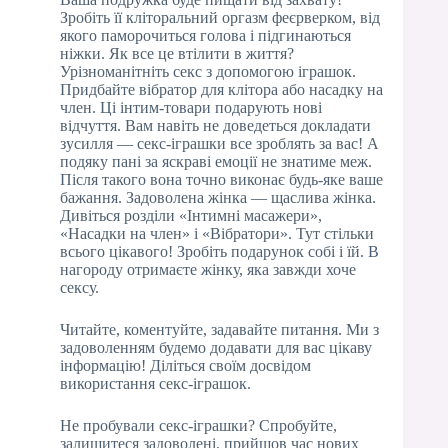
Зробіть її кліторальний оргазм феєрверком, від
якого паморочиться голова і підгинаються
ніжки. Як все це втілити в життя?
Урізноманітніть секс з допомогою іграшок.
Придбайте вібратор для клітора або насадку на
член. Ці інтим-товари подарують нові
відчуття. Вам навіть не доведеться докладати
зусилля — секс-іграшки все зроблять за вас! А
подяку пані за яскраві емоції не знатиме меж.
Після такого вона точно виконає будь-яке ваше
бажання. Задоволена жінка — щаслива жінка.
Дивіться розділи «Інтимні масажери»,
«Насадки на член» і «Вібратори». Тут стільки
всього цікавого! Зробіть подарунок собі і їй. В
нагороду отримаєте жінку, яка завжди хоче
сексу.
Читайте, коментуйте, задавайте питання. Ми з
задоволенням будемо додавати для вас цікаву
інформацію! Діліться своїм досвідом
використання секс-іграшок.
Не пробували секс-іграшки? Спробуйте,
залишитеся задоволені, прийшов час нових