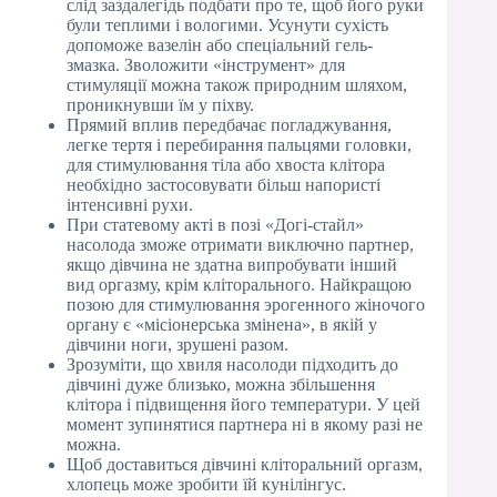
слід заздалегідь подбати про те, щоб його руки
були теплими і вологими. Усунути сухість
допоможе вазелін або спеціальний гель-
змазка. Зволожити «інструмент» для
стимуляції можна також природним шляхом,
проникнувши їм у піхву.
Прямий вплив передбачає погладжування,
легке тертя і перебирання пальцями головки,
для стимулювання тіла або хвоста клітора
необхідно застосовувати більш напористі
інтенсивні рухи.
При статевому акті в позі «Догі-стайл»
насолода зможе отримати виключно партнер,
якщо дівчина не здатна випробувати інший
вид оргазму, крім кліторального. Найкращою
позою для стимулювання эрогенного жіночого
органу є «місіонерська змінена», в якій у
дівчини ноги, зрушені разом.
Зрозуміти, що хвиля насолоди підходить до
дівчині дуже близько, можна збільшення
клітора і підвищення його температури. У цей
момент зупинятися партнера ні в якому разі не
можна.
Щоб доставиться дівчині кліторальний оргазм,
хлопець може зробити їй кунілінгус.