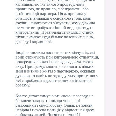
кульмінацією інтимного процесу, чому
провиною, як правило, є безграмотні або
егоїстичні дії партнера. Ця ж причина у
більшості випадків є основною і тоді, коли
фахівці намагаються з’ясувати, чому дівчина
не може випробувати інший вид оргазму, не
кліторальний. Правильна стимуляція стінок
піхви вимагає куди більше чоловічих знань,
досвіду і вправності.
Іноді панночкам достатньо тих відчуттів, які
вони отримують при кліторальною стимуляції,
попередніх ласках і прелюдіях до статевого
акту. При цьому, хлопець не вносить ніяких
змін в інтимне життя з партнеркою, оскільки
дуже часто навіть не здогадується про те, що у
неї є проблеми з досягненням вагінального
оргазму.
Багато дівчат симулюють свою насолоду, не
бажаючи завдавати шкоди чоловічої
самооцінки і самолюбству. Однак це зовсім
невірна і нечесна позиція у відносинах двох
люблячих людей. Досягти гармонії і