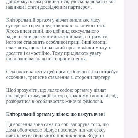
допоможуть вам розвиватися, удосконалювати свої
навички і стати досвідченим партнером.
Кліторальний оргазм у дівчат викликає масу
суперечок серед представників чоловічої статі.
Хтось впевнений, що цей вид сексуального
задоволення доступний кожній дамі, і отримати
його не становить особливої праці. Інші хлопці
вважають, що кліторальний оргазм жінки можуть
досягти і самостійно. Тому приділяють увагу
виключно вагінального проникнення.
Сексологи кажуть: цей орган жіночого тіла потребує
особливе, трепетне ставлення зі сторони партеру.
Щоб зрозуміти, що являє собою оргазм у дівчат
внаслідок стимуляції клітора, кожному хлопцеві слід
розібратися в особливостях жіночої фізіології.
Кліторальний оргазм у жінок: що кажуть вчені
Ця ерогенна зона сама по собі запорука того, що
дама обов’язково відчує насолоду під час сексу
навіть без вагінального проникнення. Згідно з