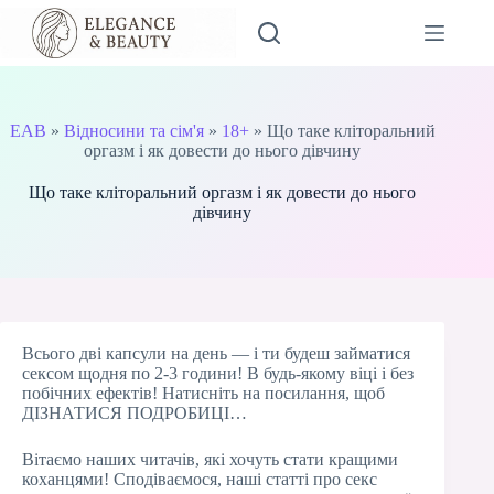
Перейти
до
вмісту
EAB
»
Відносини та сім'я
»
18+
»
Що таке кліторальний
оргазм і як довести до нього дівчину
Що таке кліторальний оргазм і як довести до нього
дівчину
Всього дві капсули на день — і ти будеш займатися
сексом щодня по 2-3 години! В будь-якому віці і без
побічних ефектів! Натисніть на посилання, щоб
ДІЗНАТИСЯ ПОДРОБИЦІ…
Вітаємо наших читачів, які хочуть стати кращими
коханцями! Сподіваємося, наші статті про секс