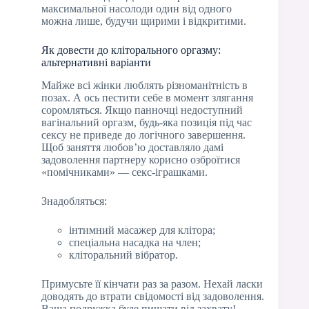
максимальної насолоди один від одного
можна лише, будучи щирими і відкритими.
Як довести до кліторального оргазму:
альтернативні варіанти
Майже всі жінки люблять різноманітність в
позах. А ось пестити себе в момент злягання
соромляться. Якщо панночці недоступний
вагінальний оргазм, будь-яка позиція під час
сексу не приведе до логічного завершення.
Щоб заняття любов’ю доставляло дамі
задоволення партнеру корисно озброїтися
«помічниками» — секс-іграшками.
Знадобляться:
інтимний масажер для клітора;
спеціальна насадка на член;
кліторальний вібратор.
Примусьте її кінчати раз за разом. Нехай ласки
доводять до втрати свідомості від задоволення.
Ваша подружка буде пищати від захвату!