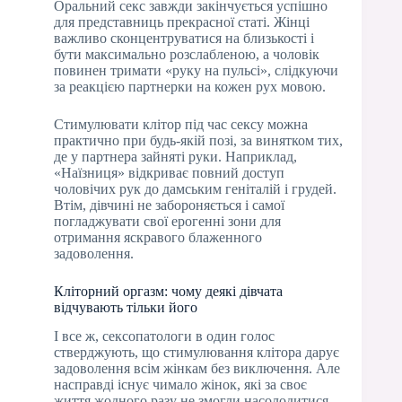
Оральний секс завжди закінчується успішно
для представниць прекрасної статі. Жінці
важливо сконцентруватися на близькості і
бути максимально розслабленою, а чоловік
повинен тримати «руку на пульсі», слідкуючи
за реакцією партнерки на кожен рух мовою.
Стимулювати клітор під час сексу можна
практично при будь-якій позі, за винятком тих,
де у партнера зайняті руки. Наприклад,
«Наїзниця» відкриває повний доступ
чоловічих рук до дамським геніталій і грудей.
Втім, дівчині не забороняється і самої
погладжувати свої ерогенні зони для
отримання яскравого блаженного
задоволення.
Кліторний оргазм: чому деякі дівчата
відчувають тільки його
І все ж, сексопатологи в один голос
стверджують, що стимулювання клітора дарує
задоволення всім жінкам без виключення. Але
насправді існує чимало жінок, які за своє
життя жодного разу не змогли насолодитися