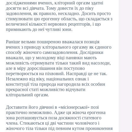
дослідженнями вчених, кліторний оргазм здатні
досягти всі дівчата. Тому довести їх до піку
задоволення, як правило, нескладно. Досить просто
стимулювати цю ерогенну область, що складається з
величезної кількості нервових рецепторів, і що
примикають до неї чутливі зони.
Раніше вельми поширеною вважалася позиція
вчених з приводу кліторального оргазму як єдиного
способу жіночого самозадоволення. Дослідники
вважали, що у молодому віці панянки мають
можливість отримувати тільки такий вид насолоди,
але в міру дорослішання він поступово
перетворюється на піхвовий. Насправді це не так.
Незалежно від віку, національних ознак і
конституції тіла природа нагородила всіх особин
прекрасної статі можливістю відчувати
кліторальний оргазм.
Доставити його дівчині в «місіонерської» позі
практично неможливо. Адже ця жіноча ерогенна
зона розташовується поза досяжності статевого
члена. Стикаються ці дві частини чоловічого і
жіночого тіла тільки під певним кутом проникнення