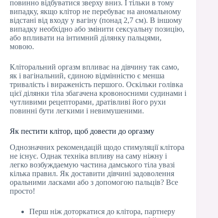
повинно відбуватися зверху вниз. І тільки в тому
випадку, якщо клітор не перебуває на аномальному
відстані від входу у вагіну (понад 2,7 см). В іншому
випадку необхідно або змінити сексуальну позицію,
або впливати на інтимний ділянку пальцями,
мовою.
Кліторальний оргазм впливає на дівчину так само,
як і вагінальний, єдиною відмінністю є менша
тривалість і вираженість першого. Оскільки голівка
цієї ділянки тіла збагачена кровоносними судинами і
чутливими рецепторами, дратівливі його рухи
повинні бути легкими і невимушеними.
Як пестити клітор, щоб довести до оргазму
Однозначних рекомендацій щодо стимуляції клітора
не існує. Однак техніка впливу на саму ніжну і
легко возбуждаемую частина дамського тіла увазі
кілька правил. Як доставити дівчині задоволення
оральними ласками або з допомогою пальців? Все
просто!
Перш ніж доторкатися до клітора, партнеру