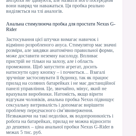
анітрохи не здивують, але назвати його посереднім
вони навряд чи наважаться. Ця пробка реально
виділяється на тлі аналогів.
Анальна стимулююча пробка для простати Nexus G-
Rider
Застосування цієї штучки вимагає навичок і
відмінно розробленого ануса. Стимулятор має значні
розміри, але завдяки анатомічно правильної форми,
може доставити неземну насолоду. Впливає
пристрій не тільки на залозу, але і область
промежини. Щоб запустити агрегат, досить
натиснути одну кнопку – і почнеться… Взагалі
зручніше застосовувати її будинку, так як працює
прилад на соляних батарейках і не має дистанційної
панелі управління. Це, звичайно, мінус, який не
врахували виробники. Натомість, якщо вірити
відгукам чоловіків, анальна пробка Nexus підвищує
сексуальну витривалість і допомагає вирішити
проблему передчасного сім’явиверження.
Незважаючи на такі недоліки, як водопроникність і
робота на батарейках, прилад не можна відносити
до дешевих – ціна анальної пробки Nexus G-Rider в
межах 5 тис. руб.