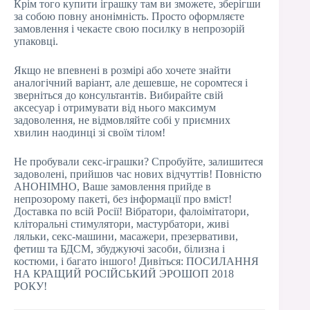
Крім того купити іграшку там ви зможете, зберігши
за собою повну анонімність. Просто оформляєте
замовлення і чекаєте свою посилку в непрозорій
упаковці.
Якщо не впевнені в розмірі або хочете знайти
аналогічний варіант, але дешевше, не соромтеся і
зверніться до консультантів. Вибирайте свій
аксесуар і отримувати від нього максимум
задоволення, не відмовляйте собі у приємних
хвилин наодинці зі своїм тілом!
Не пробували секс-іграшки? Спробуйте, залишитеся
задоволені, прийшов час нових відчуттів! Повністю
АНОНІМНО, Ваше замовлення прийде в
непрозорому пакеті, без інформації про вміст!
Доставка по всій Росії! Вібратори, фалоімітатори,
кліторальні стимулятори, мастурбатори, живі
ляльки, секс-машини, масажери, презервативи,
фетиш та БДСМ, збуджуючі засоби, білизна і
костюми, і багато іншого! Дивіться: ПОСИЛАННЯ
НА КРАЩИЙ РОСІЙСЬКИЙ ЭРОШОП 2018
РОКУ!