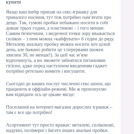
купити
Якщо ваш вибір припав на секс-іграшку для
тривалого носіння, тут теж потрібно пам’ятати про
дещо. Так, гумові пробки небажано носити в собі
довше трьох годин, а пластикові – і того менше.
Самим безпечним, з медичної точки зору вважається
силікон – з ним можна «кайфувати» 6 годин до ряду.
Металеву анальну пробку можна носити хоч цілий
день, але бажано робити це з перервами (кожен
хвилин 30, не менше!). За цей час м’язи
відпочинуть, а ви зможете зайнятися питаннями
гігієни, адже перед наступним введенням гаджет
потрібно ретельно вимити і висушити.
Сьогодні до ваших послуг численні секс-шопи, що
працюють в оффлайн-режимі. Ми ж пропонуємо
вам відвідати ось це цікаве місце:
Посилання на інтернет-магазин дорослих іграшок –
там є все що потрібно!
Асортимент тут просто вражає: металеві, силіконові,
надувні, полімерні і багато інших анальні пробки.