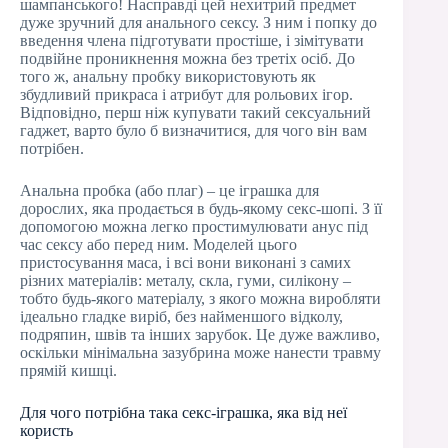
шампанського! Насправді цей нехитрий предмет
дуже зручний для анального сексу. З ним і попку до
введення члена підготувати простіше, і зімітувати
подвійне проникнення можна без третіх осіб. До
того ж, анальну пробку використовують як
збудливий прикраса і атрибут для рольових ігор.
Відповідно, перш ніж купувати такий сексуальний
гаджет, варто було б визначитися, для чого він вам
потрібен.
Анальна пробка (або плаг) – це іграшка для
дорослих, яка продається в будь-якому секс-шопі. З її
допомогою можна легко простимулювати анус під
час сексу або перед ним. Моделей цього
пристосування маса, і всі вони виконані з самих
різних матеріалів: металу, скла, гуми, силікону –
тобто будь-якого матеріалу, з якого можна виробляти
ідеально гладке виріб, без найменшого відколу,
подряпин, швів та інших зарубок. Це дуже важливо,
оскільки мінімальна зазубрина може нанести травму
прямій кишці.
Для чого потрібна така секс-іграшка, яка від неї
користь