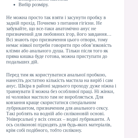
Вибір розміру.
Не можна просто так взяти і засунути пробку в
задній прохід. Почнемо з питання гігієни. Не
забувайте, що все-таки анатомічно анус не
призначений для любовних ігор, його завдання…
Всі знають про призначення цього отвори, тому
немає ніякої потреби говорити про обов’язковість
клізми або анального душа. Тільки після того як
пряма кишка буде готова, можна приступати до
подальших дій.
Перед тим як користуватися анальної пробкою,
нанесіть достатню кількість мастила на виріб і сам
анус. Шкіра в районі заднього проходу дуже ніжна і
травмувати її можна без особливої праці. Ні жінки,
ні чоловіки мастило там не виробляється. Для
ковзання краще скористатися спеціальним
лубрикантом, призначеним для анального сексу.
Такі роблять на водній або силіконовій основі.
Універсальні у всіх сенсах – водні лубриканти. А
ось силіконові підходять для будь-яких матеріалів,
крім собі подібного, тобто силікону.