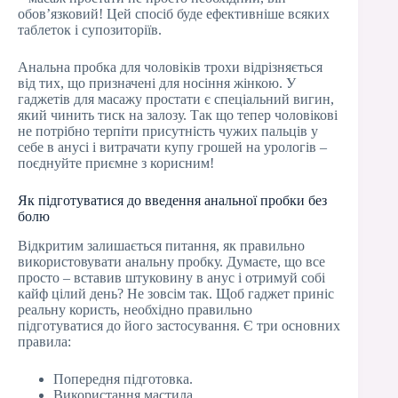
обов’язковий! Цей спосіб буде ефективніше всяких
таблеток і супозиторіїв.
Анальна пробка для чоловіків трохи відрізняється
від тих, що призначені для носіння жінкою. У
гаджетів для масажу простати є спеціальний вигин,
який чинить тиск на залозу. Так що тепер чоловікові
не потрібно терпіти присутність чужих пальців у
себе в анусі і витрачати купу грошей на урологів –
поєднуйте приємне з корисним!
Як підготуватися до введення анальної пробки без
болю
Відкритим залишається питання, як правильно
використовувати анальну пробку. Думаєте, що все
просто – вставив штуковину в анус і отримуй собі
кайф цілий день? Не зовсім так. Щоб гаджет приніс
реальну користь, необхідно правильно
підготуватися до його застосування. Є три основних
правила:
Попередня підготовка.
Використання мастила.