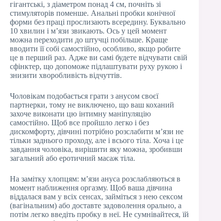
гігантські, з діаметром понад 4 см, почніть зі
стимуляторів поменше. Анальні пробки конічної
форми без праці прослизають всередину. Буквально
10 хвилин і м’язи звикають. Ось у цей момент
можна переходити до штучці побільше. Краще
вводити її собі самостійно, особливо, якщо робите
це в перший раз. Адже ви самі будете відчувати свій
сфінктер, що допоможе підлаштувати руху рукою і
знизити хворобливість відчуттів.
Чоловікам подобається грати з анусом своєї
партнерки, тому не виключено, що ваш коханий
захоче виконати цю інтимну маніпуляцію
самостійно. Щоб все пройшло легко і без
дискомфорту, дівчині потрібно розслабити м’язи не
тільки заднього проходу, але і всього тіла. Хоча і це
завдання чоловіка, вирішити яку можна, зробивши
загальний або еротичний масаж тіла.
На замітку хлопцям: м’язи ануса розслабляються в
момент наближення оргазму. Щоб ваша дівчина
віддалася вам у всіх сенсах, займіться з нею сексом
(вагінальним) або доставте задоволення орально, а
потім легко введіть пробку в неї. Не сумнівайтеся, їй