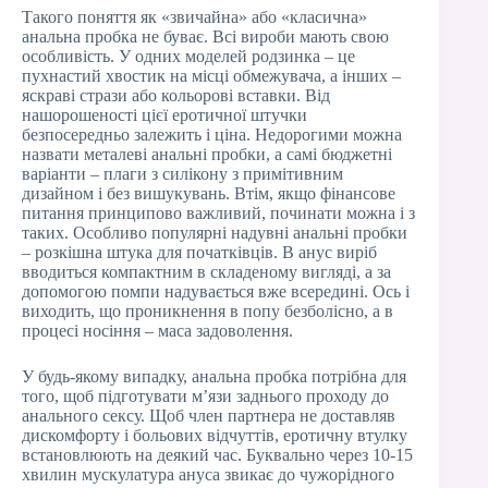
Такого поняття як «звичайна» або «класична»
анальна пробка не буває. Всі вироби мають свою
особливість. У одних моделей родзинка – це
пухнастий хвостик на місці обмежувача, а інших –
яскраві стрази або кольорові вставки. Від
нашорошеності цієї еротичної штучки
безпосередньо залежить і ціна. Недорогими можна
назвати металеві анальні пробки, а самі бюджетні
варіанти – плаги з силікону з примітивним
дизайном і без вишукувань. Втім, якщо фінансове
питання принципово важливий, починати можна і з
таких. Особливо популярні надувні анальні пробки
– розкішна штука для початківців. В анус виріб
вводиться компактним в складеному вигляді, а за
допомогою помпи надувається вже всередині. Ось і
виходить, що проникнення в попу безболісно, а в
процесі носіння – маса задоволення.
У будь-якому випадку, анальна пробка потрібна для
того, щоб підготувати м’язи заднього проходу до
анального сексу. Щоб член партнера не доставляв
дискомфорту і больових відчуттів, еротичну втулку
встановлюють на деякий час. Буквально через 10-15
хвилин мускулатура ануса звикає до чужорідного