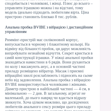
сподобається і чоловікові, і жінці. Плюс до всього –
управляти іграшкою можна і на відстані, тому
модель ідеально підходить любителям вірта. Ціна
пристрою становить близько 8 тис. рублів.
Анальна пробка BVIBE з вібрацією і дистанційним
управлінням
Риммінг-пристрій має силіконовий корпус,
випускається в чорному і блакитному кольорі. На
відміну від більшості пробок, ця дарує можливість
випробувати незнайомі відчуття. Секрет криється в
самій конструкції іграшки. У ніжці анальної пробки
знаходяться намистини в 6 рядів. Вони рухаються
по колу і масажують анус, а в основній частині
приладу розміщено вібратор. Масаж і приємні
вібраційні хвилі розслаблюють і підносять на сьоме
небо від задоволення. Анальна пробка з вібрацією
BVIBE використовується чоловіками і жінками.
Діаметр пристрою в найбільшій частині — 4 см, в
мінімальною — 2 див. В загальному, агрегат не
маленький, до нього навряд чи вдасться відразу
звикнути. Хоча цілком можливо, що досвідчених
любителів анального сексу розміри цього приладу