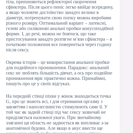
тіла, припиняються рефлекторні скорочення
сфінктера. Після цього пеніс легко ввійде всередину,
а якщо чоловіче достоїнство занадто велике в
діаметрі, потренувати свою попку можна виробами
різного розміру. Оптимальний варіант – латексні,
гелеві або силіконові анальні пробки конусоподібної
форми. І, до речі, можна не боятися, що таке
пристосування занадто розтягне м’язи сфінктера – в
початкове положення все повернеться через годину
після сексу.
Окрема історія – це використання анальної пробки
для подвійного проникнення. Парадокс: анальний
секс не люблять більшість дівчат, а ось про подвійне
проникнення мріє практично кожна. Принаймні,
пишуть про це у своїх відгуках.
На передній стінці піхви у жінок знаходиться точка
G, про це знають всі, і для отримання оргазму з
завзяттям і наполегливістю стимулюють саме її. У
той час як задній стінці під час сексу зазвичай не
приділяється належної уваги. При звичайному
зляганні ця область не задіюється як випливає з-за
анатомічної будови. Але якщо в анус ввести ще