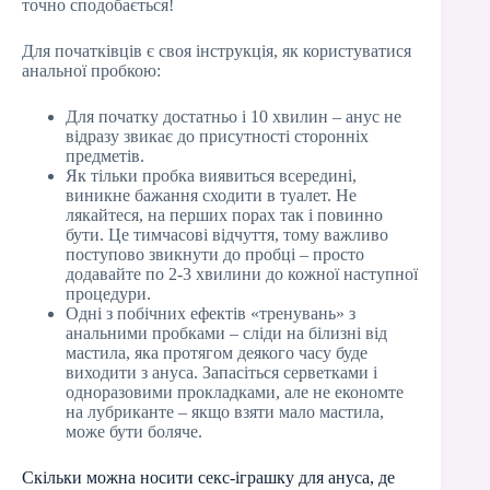
точно сподобається!
Для початківців є своя інструкція, як користуватися
анальної пробкою:
Для початку достатньо і 10 хвилин – анус не
відразу звикає до присутності сторонніх
предметів.
Як тільки пробка виявиться всередині,
виникне бажання сходити в туалет. Не
лякайтеся, на перших порах так і повинно
бути. Це тимчасові відчуття, тому важливо
поступово звикнути до пробці – просто
додавайте по 2-3 хвилини до кожної наступної
процедури.
Одні з побічних ефектів «тренувань» з
анальними пробками – сліди на білизні від
мастила, яка протягом деякого часу буде
виходити з ануса. Запасіться серветками і
одноразовими прокладками, але не економте
на лубриканте – якщо взяти мало мастила,
може бути боляче.
Скільки можна носити секс-іграшку для ануса, де