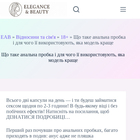
Перейти
до
вмісту
EAB
»
Відносини та сім'я
»
18+
»
Що таке анальна пробка
і для чого її використовують, яка модель краще
Що таке анальна пробка і для чого її використовують, яка
модель краще
Всього дві капсули на день — і ти будеш займатися
сексом щодня по 2-3 години! В будь-якому віці і без
побічних ефектів! Натисніть на посилання, щоб
ДІЗНАТИСЯ ПОДРОБИЦІ…
Перший раз почувши про анальних пробках, багато
приходять в подив: анус адже не пляшка