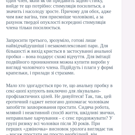
один член, який як би придавить задню стінку,
вийде те що потрібно: стимуляція посилиться, а
значить і насолоду зросте. Причому для обох, адже
чим вже вагіна, тим приємніше чоловікові, а за
рахунок твердої опуклості всередині стимуляція
члена тільки посилюється.
Запросити третього, зрозуміло, готові лише
найвідчайдушніші і незакомплексовані пари. Для
більшості ж вихід криється в застосуванні анальної
пробки – вона подарує схожі відчуття. Для імітації
подвійного проникнення можна купити вироби у
вигляді чоловічого члена. Підійдуть і плаги у формі
крапельки, і прилади зі стразами.
Мало хто здогадується про те, що анальну пробку в
секс-шопі купують виключно для лікувально-
профілактичних цілей. Не дивуйтеся! Так, так, цей
еротичний гаджет непогано допомагає чоловікам
запобігти захворювання простати. Сидяча робота,
млявий і неактивний спосіб життя, шкідливі звички,
неправильне харчування – є сенс продовжувати? У
групі ризику всі чоловіки після 30 років. При
перших «дзвіночка» висновок уролога виглядає так
– масаж простати не просто необхідний, він