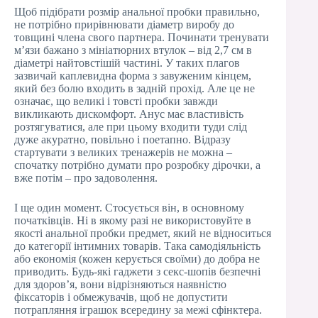
Щоб підібрати розмір анальної пробки правильно,
не потрібно прирівнювати діаметр виробу до
товщині члена свого партнера. Починати тренувати
м’язи бажано з мініатюрних втулок – від 2,7 см в
діаметрі найтовстішій частині. У таких плагов
зазвичай каплевидна форма з завуженим кінцем,
який без болю входить в задній прохід. Але це не
означає, що великі і товсті пробки завжди
викликають дискомфорт. Анус має властивість
розтягуватися, але при цьому входити туди слід
дуже акуратно, повільно і поетапно. Відразу
стартувати з великих тренажерів не можна –
спочатку потрібно думати про розробку дірочки, а
вже потім – про задоволення.
І ще один момент. Стосується він, в основному
початківців. Ні в якому разі не використовуйте в
якості анальної пробки предмет, який не відноситься
до категорії інтимних товарів. Така самодіяльність
або економія (кожен керується своїми) до добра не
приводить. Будь-які гаджети з секс-шопів безпечні
для здоров’я, вони відрізняються наявністю
фіксаторів і обмежувачів, щоб не допустити
потрапляння іграшок всередину за межі сфінктера.