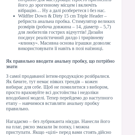
його до эрогенному місцем і включіть
вібрацію… Ну а далі розберетеся і без нас.
Wildfire Down & Dirty 15 cm Triple Header –
ребриста анальна пробка. Стимулятор великих
розмірів (робоча довжина – 14, діаметр – 5,7)
для любителів гострих відчуттів! Дизайн
поєднує реалістичний дилдо і трирівневу
«ялинку». Масивна основа іграшки дозволяє
використовувати її навіть в позі наїзниці.
Як правильно вводити анальну пробку, що потрібно
знати
З самої продаваної інтим-продукцією розібралися.
Як бачите, тут немає ніяких трендів – кожен
вибирає для себе. Щоб не помилитися з вибором,
просто враховуйте всі достоїнства і недоліки
вподобаної моделі. Тепер перейдемо до наступного
етапу – навчимося вставляти анальну пробку
правильно.
Нагадаємо – без лубриканта нікуди. Нанесли його
на плаг, рясно змазали їм попку, і можна
приступати. Якщо «цілі» перед вами стоять дійсно