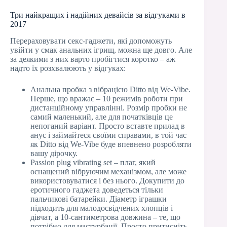
Три найкращих і надійних девайсів за відгуками в
2017
Перераховувати секс-гаджети, які допоможуть
увійти у смак анальних ігрищ, можна ще довго. Але
за деякими з них варто пробігтися коротко – аж
надто їх розхвалюють у відгуках:
Анальна пробка з вібрацією Ditto від We-Vibe.
Перше, що вражає – 10 режимів роботи при
дистанційному управлінні. Розмір пробки не
самий маленький, але для початківців це
непоганий варіант. Просто вставте прилад в
анус і займайтеся своїми справами, в той час
як Ditto від We-Vibe буде впевнено розробляти
вашу дірочку.
Passion plug vibrating set – плаг, який
оснащений вібруючим механізмом, але може
використовуватися і без нього. Докупити до
еротичного гаджета доведеться тільки
пальчикові батарейки. Діаметр іграшки
підходить для малодосвідчених хлопців і
дівчат, а 10-сантиметрова довжина – те, що
потрібно для мастурбації. Просто притисніть