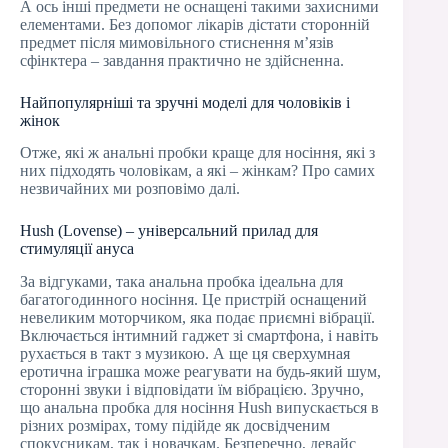
А ось інші предмети не оснащені такими захисними
елементами. Без допомог лікарів дістати сторонній
предмет після мимовільного стиснення м’язів
сфінктера – завдання практично не здійсненна.
Найпопулярніші та зручні моделі для чоловіків і
жінок
Отже, які ж анальні пробки краще для носіння, які з
них підходять чоловікам, а які – жінкам? Про самих
незвичайних ми розповімо далі.
Hush (Lovense) – універсальний прилад для
стимуляції ануса
За відгуками, така анальна пробка ідеальна для
багатогодинного носіння. Це пристрій оснащений
невеликим моторчиком, яка подає приємні вібрації.
Включається інтимний гаджет зі смартфона, і навіть
рухається в такт з музикою. А ще ця сверхумная
еротична іграшка може реагувати на будь-який шум,
сторонні звуки і відповідати їм вібрацією. Зручно,
що анальна пробка для носіння Hush випускається в
різних розмірах, тому підійде як досвідченим
спокусникам, так і новачкам. Безперечно, девайс