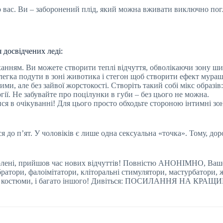
 вас. Ви – заборонений плід, який можна вживати виключно пог
 досвідчених леді:
ханням. Ви можете створити теплі відчуття, обволікаючи зону ши
егка подути в зоні животика і стегон щоб створити ефект мураш
ми, але без зайвої жорстокості. Створіть такий собі мікс образів:
ргії. Не забувайте про поцілунки в губи – без цього не можна.
я в очікуванні! Для цього просто обходьте стороною інтимні зони
я до п’ят. У чоловіків є лише одна сексуальна «точка». Тому, до
волені, прийшов час нових відчуттів! Повністю АНОНІМНО, Ваш
Вібратори, фалоімітатори, кліторальні стимулятори, мастурбатори,
изна і костюми, і багато іншого! Дивіться: ПОСИЛАННЯ НА 