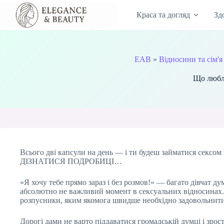
Перейти
до
Краса та догляд
Зд
вмісту
EAB
»
Відносини та сім'я
Що любля
Всього дві капсули на день — і ти будеш займатися сексом 
ДІЗНАТИСЯ ПОДРОБИЦІ…
«Я хочу тебе прямо зараз і без розмов!» — багато дівчат д
абсолютно не важливий момент в сексуальних відносинах. З
розпусники, яким якомога швидше необхідно задовольнити
Дорогі дами не варто піддаватися громадській думці і зрос