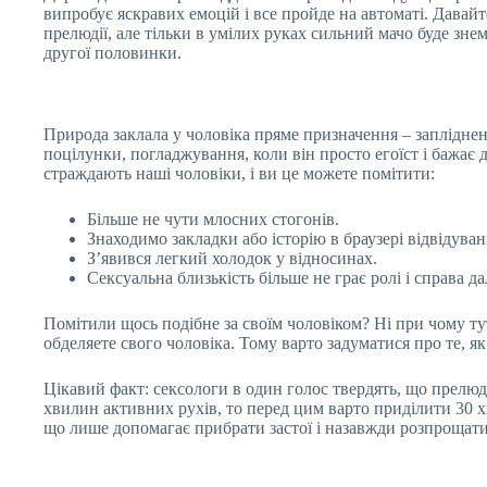
випробує яскравих емоцій і все пройде на автоматі. Давай
прелюдії, але тільки в умілих руках сильний мачо буде зне
другої половинки.
Природа заклала у чоловіка пряме призначення – запліднен
поцілунки, погладжування, коли він просто егоїст і бажає 
страждають наші чоловіки, і ви це можете помітити:
Більше не чути млосних стогонів.
Знаходимо закладки або історію в браузері відвідува
З’явився легкий холодок у відносинах.
Сексуальна близькість більше не грає ролі і справа дал
Помітили щось подібне за своїм чоловіком? Ні при чому тут
обделяете свого чоловіка. Тому варто задуматися про те, я
Цікавий факт: сексологи в один голос твердять, що прелюді
хвилин активних рухів, то перед цим варто приділити 30 хв
що лише допомагає прибрати застої і назавжди розпрощатися