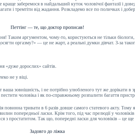
те краще заберемося в найдальший куток чоловічої фантазії і дов
магати і тремтіти від жадання. Розкладемо все по поличках і доб
Петтінг — те, що доктор прописав!
ня! Таким аргументом, чому-то, користуються не тільки біологи, 
досягти оргазму?» — це не жарт, а реальні думки дівчат. З-за так
ння «дуже дорослих» сайтів.
еко не у віці.
 ваша зовнішність, і не потрібно улюбленого тут же дорікати в з
к пестити чоловіка і як по-справжньому розпалити багаття пристра
я повинна тривати в 6 разів довше самого статевого акту. Тому я
илин попередньої ласки. Крім того, під час прелюдії у чоловікі
 з простатитом. Так що, попередні ласки для чоловіків – це ще 
Задовго до ліжка