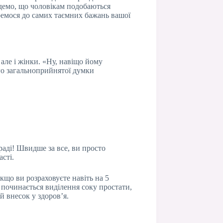
едемо, що чоловікам подобаються
еремося до самих таємних бажань вашої
але і жінки. «Ну, навіщо йому
ого загальноприйнятої думки
раді! Швидше за все, ви просто
сті.
кщо ви розраховуєте навіть на 5
в починається виділення соку простати,
й внесок у здоров’я.