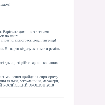
лядом!
ї. Варіюйте дихання з легкими
ок по шкірі!
 спраглої пристрасті леді і тигриці!
. Не варто відразу ж знімати ремінь і
рогі дами розігрійте гарненько ваших
е замовлення прийде в непрозорому
 живі ляльки, секс-машини, масажери,
КРАЩИЙ РОСІЙСЬКИЙ ЭРОШОП 2018