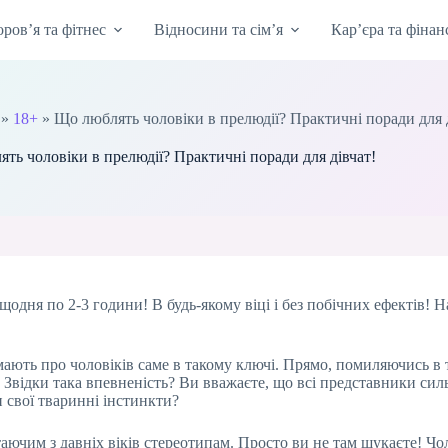
оров’я та фітнес
Відносини та сім’я
Кар’єра та фінан
»
18+
»
Що люблять чоловіки в прелюдії? Практичні поради для 
ть чоловіки в прелюдії? Практичні поради для дівчат!
щодня по 2-3 години! В будь-якому віці і без побічних ефектів! 
умають про чоловіків саме в такому ключі. Прямо, помиляючись в 
відки така впевненість? Ви вважаєте, що всі представники сильн
 свої тваринні інстинкти?
таючим з давніх віків стереотипам. Просто ви не там шукаєте! Чол