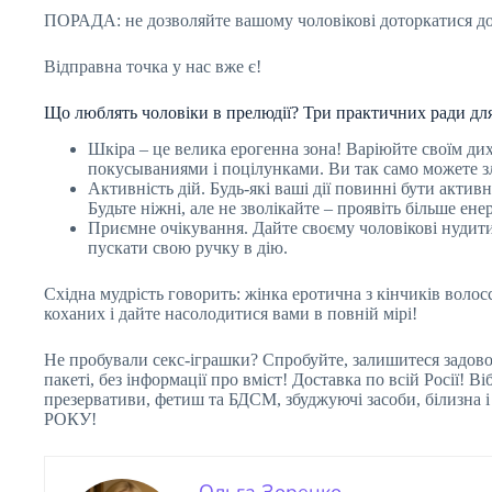
ПОРАДА: не дозволяйте вашому чоловікові доторкатися до
Відправна точка у нас вже є!
Що люблять чоловіки в прелюдії? Три практичних ради для
Шкіра – це велика ерогенна зона! Варіюйте своїм ди
покусываниями і поцілунками. Ви так само можете зл
Активність дій. Будь-які ваші дії повинні бути активни
Будьте ніжні, але не зволікайте – проявіть більше ене
Приємне очікування. Дайте своєму чоловікові нудитис
пускати свою ручку в дію.
Східна мудрість говорить: жінка еротична з кінчиків волосс
коханих і дайте насолодитися вами в повній мірі!
Не пробували секс-іграшки? Спробуйте, залишитеся задо
пакеті, без інформації про вміст! Доставка по всій Росії! 
презервативи, фетиш та БДСМ, збуджуючі засоби, біл
РОКУ!