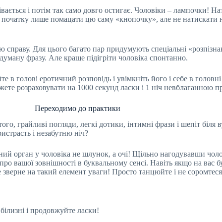
ається і потім так само довго остигає. Чоловіки – лампочки! На
початку лише помацати цю саму «кнопочку», але не натискати н
вою справу. Для цього багато пар придумують спеціальні «розпізн
думану фразу. Але краще підігріти чоловіка спонтанно.
 голові еротичний розповідь і увімкніть його і себе в головні 
жете розраховувати на 1000 секунд ласки і 1 ніч невблаганною пр
Переходимо до практики
ого, грайливі погляди, легкі дотики, інтимні фрази і шепіт біля
истрасть і незабутню ніч?
й орган у чоловіка не шлунок, а очі! Щільно нагодувавши чолові
про вашої зовнішності в буквальному сенсі. Навіть якщо на вас 
 зверне на такий елемент уваги! Просто танцюйте і не соромтеся
 білизні і продовжуйте ласки!