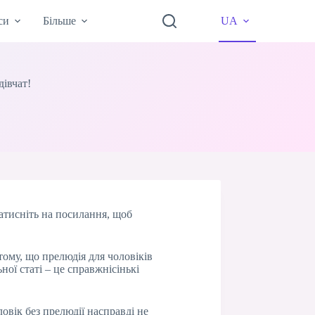
си
Більше
UA
дівчат!
Натисніть на посилання, щоб
тому, що прелюдія для чоловіків
ої статі – це справжнісінькі
овік без прелюдії насправді не