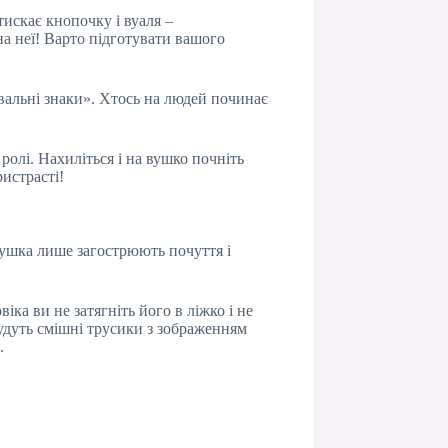
тискає кнопочку і вуаля –
а неї! Варто підготувати вашого
авальні знаки». Хтось на людей починає
ролі. Нахиліться і на вушко почніть
истрасті!
 вушка лише загострюють почуття і
ка ви не затягніть його в ліжко і не
будуть смішні трусики з зображенням
.