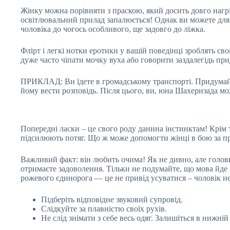
Жінку можна порівняти з праскою, який досить довго нагрів
освітлювальний прилад запалюється! Однак ви можете для 
чоловіка до чогось особливого, ще задовго до ліжка.
Флірт і легкі нотки еротики у вашій поведінці зроблять с
дуже часто чіпати мочку вуха або говорити заздалегідь при
ПРИКЛАД: Ви їдете в громадському транспорті. Придумайте в
йому вести розповідь. Після цього, ви, юна Шахеризада мо
Попередні ласки – це свого роду данина інстинктам! Крім т
підсилюють потяг. Що ж може допомогти жінці в бою за пр
Важливий факт: він любить очима! Як не дивно, але головни
отримаєте задоволення. Тільки не подумайте, що мова йде 
рожевого єдинорога — це не привід усуватися – чоловік не
Підберіть відповідне звуковий супровід.
Слідкуйте за плавністю своїх рухів.
Не слід знімати з себе весь одяг. Залишіться в нижній