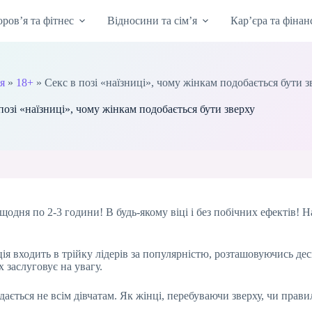
оров’я та фітнес
Відносини та сім’я
Кар’єра та фінан
'я
»
18+
»
Секс в позі «наїзниці», чому жінкам подобається бути з
позі «наїзниці», чому жінкам подобається бути зверху
щодня по 2-3 години! В будь-якому віці і без побічних ефектів! 
ія входить в трійку лідерів за популярністю, розташовуючись десь
х заслуговує на увагу.
дається не всім дівчатам. Як жінці, перебуваючи зверху, чи прав