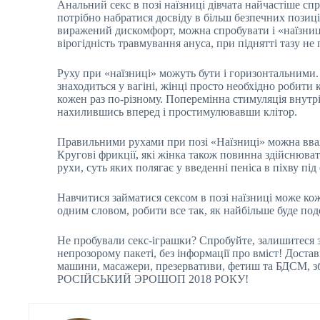
Анальний секс в позі наїзниці дівчата найчастіше с
потрібно набратися досвіду в більш безпечних позиці
виражений дискомфорт, можна спробувати і «наїзницю
вірогідність травмування ануса, при піднятті тазу н
Руху при «наїзниці» можуть бути і горизонтальними. 
знаходиться у вагіні, жінці просто необхідно робити 
кожен раз по-різному. Поперемінна стимуляція внутрі
нахилившись вперед і простимулювавши клітор.
Правильними рухами при позі «Наїзниці» можна вважа
Кругові фрикції, які жінка також повинна здійснювати
рухи, суть яких полягає у введенні пеніса в піхву пі
Навчитися займатися сексом в позі наїзниці може ко
одним словом, робити все так, як найбільше буде по
Не пробували секс-іграшки? Спробуйте, залишитеся
непрозорому пакеті, без інформації про вміст! Достав
машини, масажери, презервативи, фетиш та БДСМ, 
РОСІЙСЬКИЙ ЭРОШОП 2018 РОКУ!