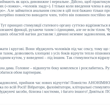
приймають як щось дивовижне і нереальне. Дійсно, щоб практику
ях («ложки», «чоловік ззаду»). І тільки коли введення члена в 
». Але займатися анальним сексом в цій позі бажано тільки при
е потрібно повністю виводити член, тобто він повинен постійно з
Тут принцип стимуляції статевого органу суттєво відрізняється ві
ковзаючі фрикції, рухаючи тазом і сідницями, але не всім тілом. Ч
шніх областей вагіни доставляє і дівчині неземне задоволення, 
ти і кругові. Вони збуджують чоловіків під час сексу, тому що 
 тазом, дозволяють хлопцеві з усіх боків відчути тепло піхвових
д одним кутом, у виведенні – під іншим. Так стимулюється відразу
жна дама. Головне – відкинути боку комплекси і розслабитись. Р
добатися обом партнерам.
 задоволені, прийшов час нових відчуттів! Повністю АНОНІМНО
ка по всій Росії! Вібратори, фалоімітатори, кліторальні стимулято
збуджуючі засоби, білизна і костюми, і багато іншого! Диві