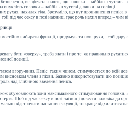
 Безперечно, всі дівчата знають, що головка – найбільш чутлива 
а опуклість головки – найбільш чуттєві ділянки на голівці.
х рухах, нахилах тіла. Зрозуміло, що кут проникнення пеніса в 
 той під час сексу в позі наїзниці грає роль нахил вперед – чим 
фрикції
самостійно вибирати фрикції, придумувати нові рухи, і собі дару
евагу бути «зверху», треба знати і про те, як правильно рухатися 
новної позиції.
тазом вгору-вниз. Пеніс, таким чином, стимулюється по всій дов
 висновком члена з піхви. Бажано використовувати цю позицію 
троль над глибиною введення пеніса.
акож обумовлюють зони максимального стимулювання головки. З
тертя. Щоб під час сексу в позі наїзниці довести чоловіка до ор
ально відстрочити настання еякуляції, то краще відхилитися наза