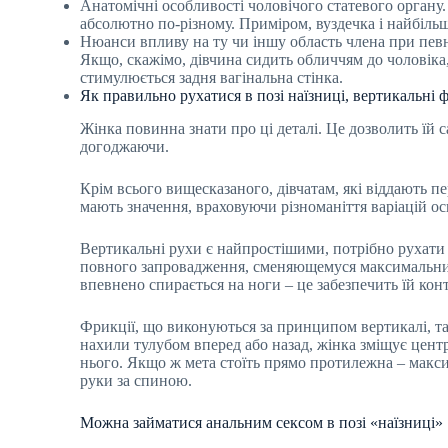
Анатомічні особливості чоловічого статевого органу.
абсолютно по-різному. Приміром, вуздечка і найбільш
Нюанси впливу на ту чи іншу область члена при певни
Якщо, скажімо, дівчина сидить обличчям до чоловіка,
стимулюється задня вагінальна стінка.
Як правильно рухатися в позі наїзниці, вертикальні 
Жінка повинна знати про ці деталі. Це дозволить їй 
догоджаючи.
Крім всього вищесказаного, дівчатам, які віддають пер
мають значення, враховуючи різноманіття варіацій ос
Вертикальні рухи є найпростішими, потрібно рухати 
повного запровадження, сменяющемуся максимальним
впевнено спирається на ноги – це забезпечить їй кон
Фрикції, що виконуються за принципом вертикалі, т
нахили тулубом вперед або назад, жінка зміщує центр 
нього. Якщо ж мета стоїть прямо протилежна – максим
руки за спиною.
Можна займатися анальним сексом в позі «наїзниці»