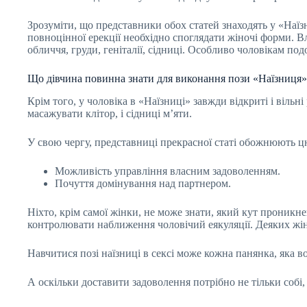
Зрозуміти, що представники обох статей знаходять у «Наїзн
повноцінної ерекції необхідно споглядати жіночі форми. В
обличчя, груди, геніталії, сідниці. Особливо чоловікам подо
Що дівчина повинна знати для виконання пози «Наїзниця» 
Крім того, у чоловіка в «Наїзниці» завжди відкриті і віль
масажувати клітор, і сідниці м’яти.
У свою чергу, представниці прекрасної статі обожнюють ц
Можливість управління власним задоволенням.
Почуття домінування над партнером.
Ніхто, крім самої жінки, не може знати, який кут проникне
контролювати наближення чоловічий еякуляції. Деяких жіно
Навчитися позі наїзниці в сексі може кожна панянка, яка вол
А оскільки доставити задоволення потрібно не тільки собі,