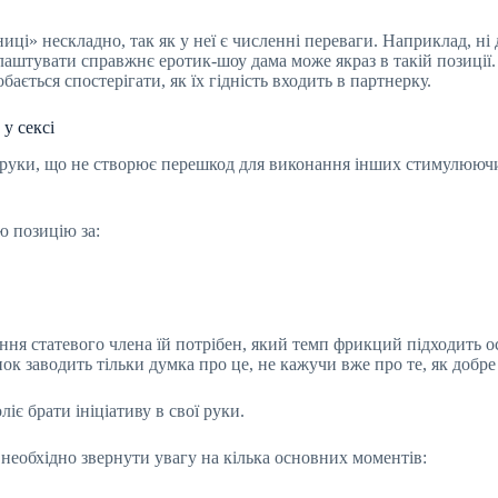
иці» нескладно, так як у неї є численні переваги. Наприклад, ні 
лаштувати справжнє еротик-шоу дама може якраз в такій позиції. 
бається спостерігати, як їх гідність входить в партнерку.
у сексі
ні руки, що не створює перешкод для виконання інших стимулюючих
ю позицію за:
ння статевого члена їй потрібен, який темп фрикций підходить о
к заводить тільки думка про це, не кажучи вже про те, як добре 
іє брати ініціативу в свої руки.
 необхідно звернути увагу на кілька основних моментів: