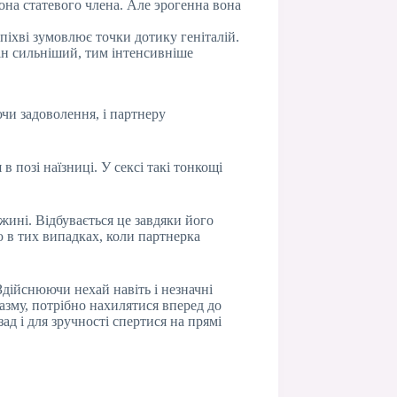
зона статевого члена. Але эрогенна вона
піхві зумовлює точки дотику геніталій.
він сильніший, тим інтенсивніше
ючи задоволення, і партнеру
в позі наїзниці. У сексі такі тонкощі
жині. Відбувається це завдяки його
в тих випадках, коли партнерка
дійснюючи нехай навіть і незначні
газму, потрібно нахилятися вперед до
д і для зручності спертися на прямі