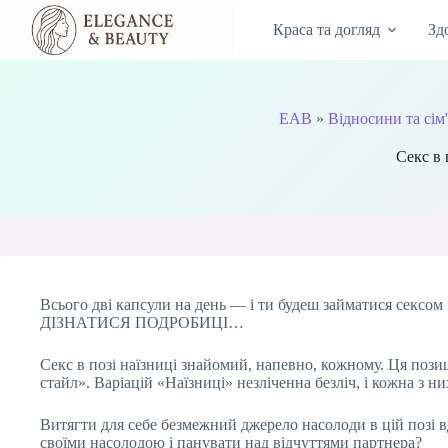
Перейти
до
Краса та догляд
Зд
вмісту
EAB
»
Відносини та сім
Секс в 
Всього дві капсули на день — і ти будеш займатися сексом 
ДІЗНАТИСЯ ПОДРОБИЦІ…
Секс в позі наїзниці знайомий, напевно, кожному. Ця позиц
стайл». Варіацій «Наїзниці» незліченна безліч, і кожна з ни
Витягти для себе безмежний джерело насолоди в цій позі в
своїми насолодою і панувати над відчуттями партнера?