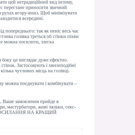
вати цей нетрадиційний вид інтиму,
анус перестане приносити звичний
 рухах вгору-вниз. Щоб мінімізувати
находитися всередині.
д попереднього: так як пеніс весь час
утлива голівка треться об стінки піхви
яке можна посилити, злегка
з боку це виглядає дуже ефектно.
 стінок. Застосовують і хвилеподібні
 кілька чутливих місць на голівці.
уху можна поєднувати і комбінувати –
, Ваше замовлення прийде в
ри, мастурбатори, живі ляльки, секс-
ться: ПОСИЛАННЯ НА КРАЩИЙ