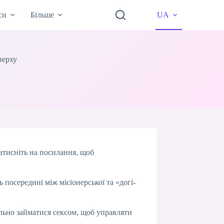
си
Більше
UA
верху
Натисніть на посилання, щоб
 посередині між місіонерської та «догі-
ильно займатися сексом, щоб управляти