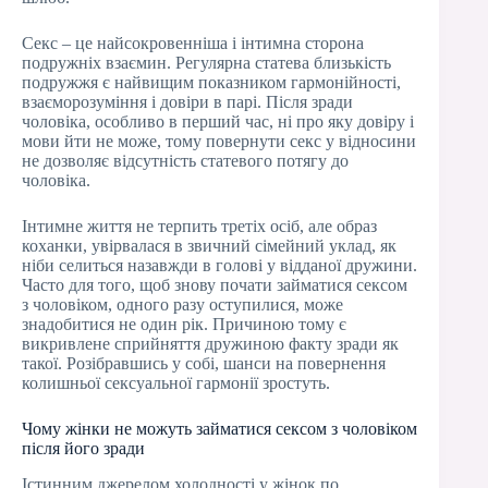
Секс – це найсокровенніша і інтимна сторона
подружніх взаємин. Регулярна статева близькість
подружжя є найвищим показником гармонійності,
взаєморозуміння і довіри в парі. Після зради
чоловіка, особливо в перший час, ні про яку довіру і
мови йти не може, тому повернути секс у відносини
не дозволяє відсутність статевого потягу до
чоловіка.
Інтимне життя не терпить третіх осіб, але образ
коханки, увірвалася в звичний сімейний уклад, як
ніби селиться назавжди в голові у відданої дружини.
Часто для того, щоб знову почати займатися сексом
з чоловіком, одного разу оступилися, може
знадобитися не один рік. Причиною тому є
викривлене сприйняття дружиною факту зради як
такої. Розібравшись у собі, шанси на повернення
колишньої сексуальної гармонії зростуть.
Чому жінки не можуть займатися сексом з чоловіком
після його зради
Істинним джерелом холодності у жінок по