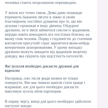
чоловіка стають нездоланною перешкодою.
У жінок все точно також. Деякі дами назавжди
втрачають бажання лягати в ліжко зі своїм
благовірним, постійно думаючи про те, що він
цілував і проникав в іншу дівчину. Обдурені
дружини, не в змозі займатися сексом із зрадником,
нерідко навіть викидають все постільна білизна, на
якому спав чоловік. Поряд з гидливістю до статевим
контактом присутній страх заразитися яким-небудь
венеричним захворюванням. У цьому випадку
дружини можуть зажадати від зрадників медичну
довідку, яка свідчить про відсутність патологій.
Які зусилля необхідно докласти дружині для
відносин
Насправді, секс після зради можна не тільки
повернути. Він має чимало шансів стати краще і
яскравіше, але для цього необхідно докласти
максимум зусиль обом партнерам.
В першу чергу, жінці для цього необхідно здійснити
наступні заходи: