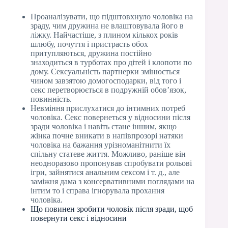
Проаналізувати, що підштовхнуло чоловіка на
зраду, чим дружина не влаштовувала його в
ліжку. Найчастіше, з плином кількох років
шлюбу, почуття і пристрасть обох
притупляються, дружина постійно
знаходиться в турботах про дітей і клопоти по
дому. Сексуальність партнерки змінюється
чином завзятою домогосподарки, від того і
секс перетворюється в подружній обов’язок,
повинність.
Невміння прислухатися до інтимних потреб
чоловіка. Секс повернеться у відносини після
зради чоловіка і навіть стане іншим, якщо
жінка почне вникати в напівпрозорі натяки
чоловіка на бажання урізноманітнити їх
спільну статеве життя. Можливо, раніше він
неодноразово пропонував спробувати рольові
ігри, зайнятися анальним сексом і т. д., але
заміжня дама з консервативними поглядами на
інтим то і справа ігнорувала прохання
чоловіка.
Що повинен зробити чоловік після зради, щоб
повернути секс і відносини