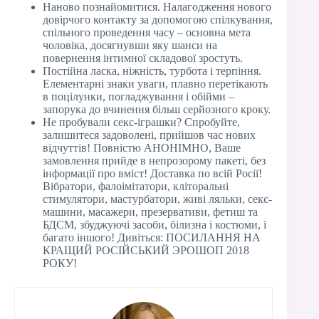
Наново познайомитися. Налагодження нового
довірчого контакту за допомогою спілкування,
спільного проведення часу – основна мета
чоловіка, досягнувши яку шанси на
повернення інтимної складової зростуть.
Постійна ласка, ніжність, турбота і терпіння.
Елементарні знаки уваги, плавно перетікають
в поцілунки, погладжування і обійми –
запорука до вчинення більш серйозного кроку.
Не пробували секс-іграшки? Спробуйте,
залишитеся задоволені, прийшов час нових
відчуттів! Повністю АНОНІМНО, Ваше
замовлення прийде в непрозорому пакеті, без
інформації про вміст! Доставка по всій Росії!
Вібратори, фалоімітатори, кліторальні
стимулятори, мастурбатори, живі ляльки, секс-
машини, масажери, презервативи, фетиш та
БДСМ, збуджуючі засоби, білизна і костюми, і
багато іншого! Дивіться: ПОСИЛАННЯ НА
КРАЩИЙ РОСІЙСЬКИЙ ЭРОШОП 2018
РОКУ!