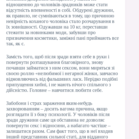
відношенню до чоловіків-зрадників може стати
відсутність впевненості в собі. Обдурені дружини,
як правило, не сумніваються в тому, що причиною
невірність коханого чоловіка стало розчарування в
їх зовнішності. Одужавши на 10 кг, переставши
стежити за новинками моди, забувши про
призначення косметики, заміжні пані приймають все
так, як є.
Замість того, щоб після зради взяти себе в руки і
повернути розташування благовірного, знову
почавши займатися з ним сексом, вони миряться зі
своєю роллю «нелюбимої і негарної жінки, завчасно
відмовляючись від фальшивих ласк. Нерідко подібні
припущення хибні, і не мають нічого спільного з
дійсністю. Головне – навчитися любити себе.
Забобони і страх зараження яким-небудь
захворюванням – досить вагома причина, якщо
розглядати її з боку психології. У чоловіків після
зради дружини саме ця обставина не дозволяє
повернути секс і відносини, а набагато частіше –
залишатися разом. Сам факт того, що в неї входив
інший представник сильної статі, для відданого