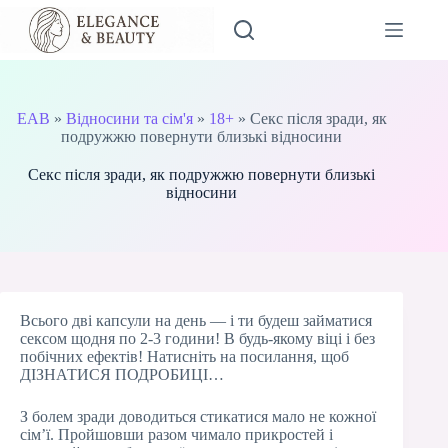
Перейти
до
вмісту
EAB
»
Відносини та сім'я
»
18+
»
Секс після зради, як
подружжю повернути близькі відносини
Секс після зради, як подружжю повернути близькі
відносини
Всього дві капсули на день — і ти будеш займатися
сексом щодня по 2-3 години! В будь-якому віці і без
побічних ефектів! Натисніть на посилання, щоб
ДІЗНАТИСЯ ПОДРОБИЦІ…
З болем зради доводиться стикатися мало не кожної
сім’ї. Пройшовши разом чимало прикростей і