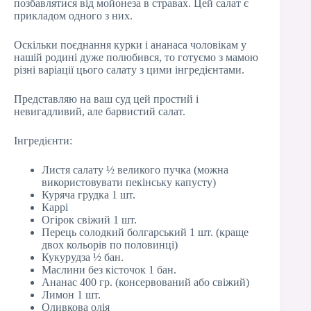
позбавлятися від мойонеза в стравах. Цей салат є
прикладом одного з них.
Оскільки поєднання курки і ананаса чоловікам у
нашій родині дуже полюбився, то готуємо з мамою
різні варіації цього салату з цими інгредієнтами.
Представляю на ваш суд цей простий і
невигадливий, але барвистий салат.
Інгредієнти:
Листя салату ½ великого пучка (можна
використовувати пекінську капусту)
Куряча грудка 1 шт.
Каррі
Огірок свіжий 1 шт.
Перець солодкий болгарський 1 шт. (краще
двох кольорів по половинці)
Кукурудза ½ бан.
Маслини без кісточок 1 бан.
Ананас 400 гр. (консервований або свіжий)
Лимон 1 шт.
Оливкова олія