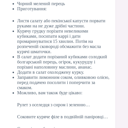
Чорний мелений перець
Приготування:
Листя салату або пекінської капусти порвати
руками на не дуже дрібні частини.
Курячу грудку порізати невеликими
кубиками, посипати каррі і дати
промаринуватися 15 хвилин. Потім на
розпеченій сковороді обсмажити без масла
курячі шматочки.
В салат додати порізаний кубиками солодкий
болгарський перець, огірок, кукурудзу і
порізані наполовину маслини, ананас.
Додати в салат охолоджену курку.
Заправити лимонним соком, оливковою олією,
перед подачею посолити і поперчити за
смаком.
Можливо, вам також буде цікаво:
Рулет з оселедця з сиром і зеленню…
Соковите куряче філе в подвійній паніровці…