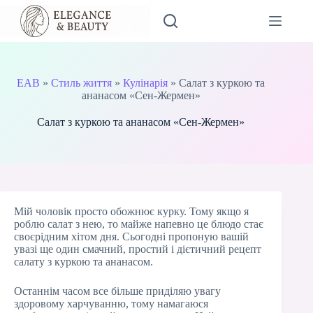
Перейти
до
вмісту
EAB
»
Стиль життя
»
Кулінарія
»
Салат з куркою та
ананасом «Сен-Жермен»
Салат з куркою та ананасом «Сен-Жермен»
Мій чоловік просто обожнює курку. Тому якщо я
роблю салат з нею, то майже напевно це блюдо стає
своєрідним хітом дня. Сьогодні пропоную вашій
увазі ще один смачний, простий і дієтичний рецепт
салату з куркою та ананасом.
Останнім часом все більше приділяю увагу
здоровому харчуванню, тому намагаюся