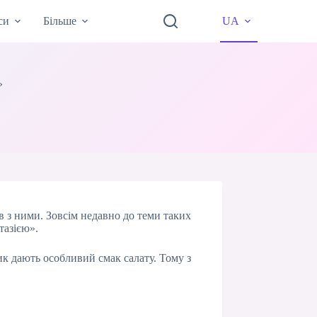
си
Більше
UA
»
ів з ними. Зовсім недавно до теми таких
тазією».
ник дають особливий смак салату. Тому з