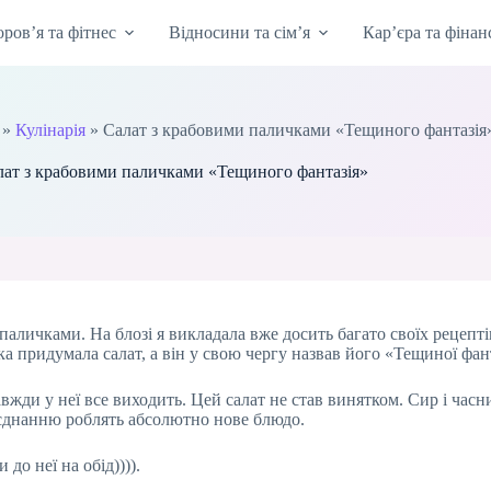
оров’я та фітнес
Відносини та сім’я
Кар’єра та фінан
»
Кулінарія
»
Салат з крабовими паличками «Тещиного фантазія
лат з крабовими паличками «Тещиного фантазія»
 паличками. На блозі я викладала вже досить багато своїх рецепт
іка придумала салат, а він у свою чергу назвав його «Тещиної фан
авжди у неї все виходить. Цей салат не став винятком. Сир і час
поєднанню роблять абсолютно нове блюдо.
до неї на обід)))).