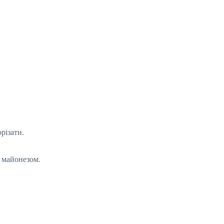
різати.
т майонезом.