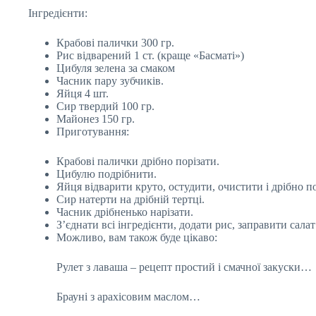
Інгредієнти:
Крабові палички 300 гр.
Рис відварений 1 ст. (краще «Басматі»)
Цибуля зелена за смаком
Часник пару зубчиків.
Яйця 4 шт.
Сир твердий 100 гр.
Майонез 150 гр.
Приготування:
Крабові палички дрібно порізати.
Цибулю подрібнити.
Яйця відварити круто, остудити, очистити і дрібно по
Сир натерти на дрібній тертці.
Часник дрібненько нарізати.
З’єднати всі інгредієнти, додати рис, заправити сала
Можливо, вам також буде цікаво:
Рулет з лаваша – рецепт простий і смачної закуски…
Брауні з арахісовим маслом…