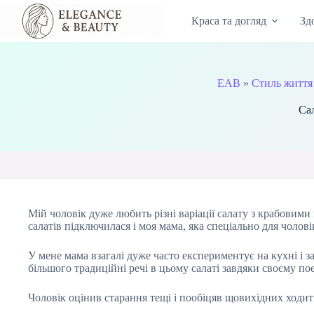
Перейти
до
Краса та догляд
Зд
вмісту
EAB
»
Стиль життя
Са
Мій чоловік дуже любить різні варіації салату з крабовими
салатів підключилася і моя мама, яка спеціально для чолов
У мене мама взагалі дуже часто експериментує на кухні і з
більшого традиційні речі в цьому салаті завдяки своєму 
Чоловік оцінив старання тещі і пообіцяв щовихідних ходити 