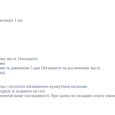
ольору 1 шт.
ому маслі. Охолодити.
 мм
 мм та довжиною 5 див Обсмажити на рослинному маслі.
дці.
рець і посипати обсмаженою кунжутним насінням.
дразу ж подавати на стіл.
значеній вище послідовності. При цьому всі складові салату пов