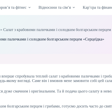
оров’я та фітнес
Відносини та сім’я
Кар’єра та фінан
»
Салат з крабовими паличками і солодким болгарським перцем
вими паличками і солодким болгарським перцем «Серцеїдка»
я вперше спробувала теплий салат з крабовими паличками і гриба
удь-якому вигляді. Саме він і вмовив мене замовити собі цей сала
ився дуже смачним і оригінальним. Та й подача цього салату в не
 болгарським перцем і грибами, готуємо досить часто до святков