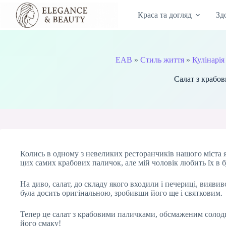
Перейти
до
Краса та догляд
Зд
вмісту
EAB
»
Стиль життя
»
Кулінарія
Салат з крабо
Колись в одному з невеликих ресторанчиків нашого міста 
цих самих крабових паличок, але мій чоловік любить їх в б
На диво, салат, до складу якого входили і печериці, вияв
була досить оригінальною, зробивши його ще і святковим.
Тепер це салат з крабовими паличками, обсмаженим солодким
його смаку!