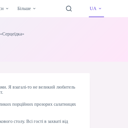
си
Більше
UA
 «Серцеїдка»
ми. Я взагалі-то не великий любитель
т.
великих порційних прозорих салатницях
ого столу. Всі гості в захваті від