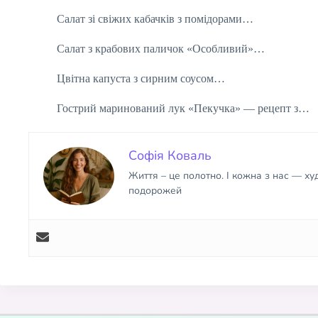
Салат зі свіжих кабачків з помідорами…
Салат з крабових паличок «Особливий»…
Цвітна капуста з сирним соусом…
Гострий маринований лук «Пекучка» — рецепт з…
Софія Коваль
Життя – це полотно. І кожна з нас — х
подорожей