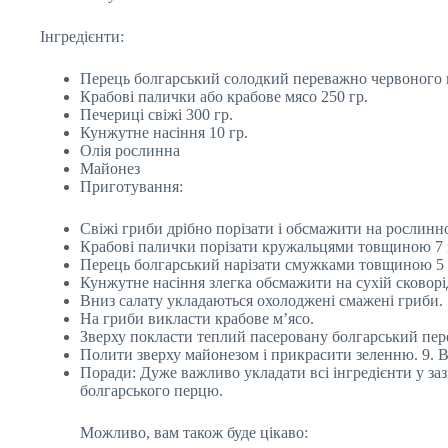
Інгредієнти:
Перець болгарський солодкий переважно червоного к
Крабові палички або крабове мясо 250 гр.
Печериці свіжі 300 гр.
Кунжутне насіння 10 гр.
Олія рослинна
Майонез
Приготування:
Свіжі гриби дрібно порізати і обсмажити на рослинн
Крабові палички порізати кружальцями товщиною 7
Перець болгарський нарізати смужками товщиною 5
Кунжутне насіння злегка обсмажити на сухій сковорі
Вниз салату укладаються охолоджені смажені гриби.
На гриби викласти крабове м’ясо.
Зверху покласти теплий пасеровану болгарський пе
Полити зверху майонезом і прикрасити зеленню. 9. Ві
Поради: Дуже важливо укладати всі інгредієнти у за
болгарського перцю.
Можливо, вам також буде цікаво: