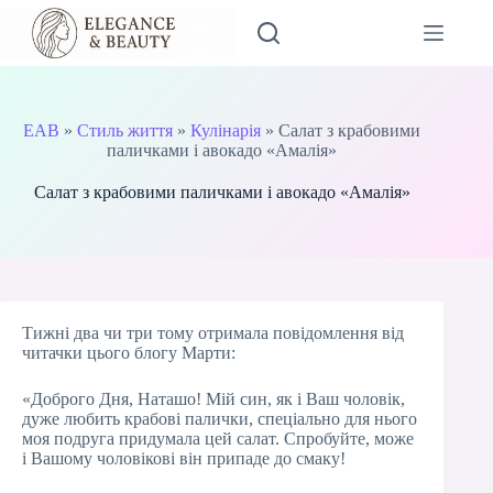
Перейти
до
вмісту
EAB
»
Стиль життя
»
Кулінарія
»
Салат з крабовими
паличками і авокадо «Амалія»
Салат з крабовими паличками і авокадо «Амалія»
Тижні два чи три тому отримала повідомлення від
читачки цього блогу Марти:
«Доброго Дня, Наташо! Мій син, як і Ваш чоловік,
дуже любить крабові палички, спеціально для нього
моя подруга придумала цей салат. Спробуйте, може
і Вашому чоловікові він припаде до смаку!