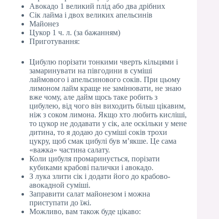
Авокадо 1 великий плід або два дрібних
Сік лайма і двох великих апельсинів
Майонез
Цукор 1 ч. л. (за бажанням)
Приготування:
Цибулю порізати тонкими чверть кільцями і
замаринувати на півгодини в суміші
лаймового і апельсинового соків. При цьому
лимоном лайм краще не замінювати, не знаю
вже чому, але дайм щось таке робить з
цибулею, від чого він виходить більш цікавим,
ніж з соком лимона. Якщо хто любить кисліші,
то цукор не додавати у сік, але оскільки у мене
дитина, то я додаю до суміші соків трохи
цукру, щоб смак цибулі був м’якше. Це сама
«важка» частина салату.
Коли цибуля промаринується, порізати
кубиками крабові палички і авокадо.
З лука злити сік і додати його до крабово-
авокадной суміші.
Заправити салат майонезом і можна
приступати до їжі.
Можливо, вам також буде цікаво: