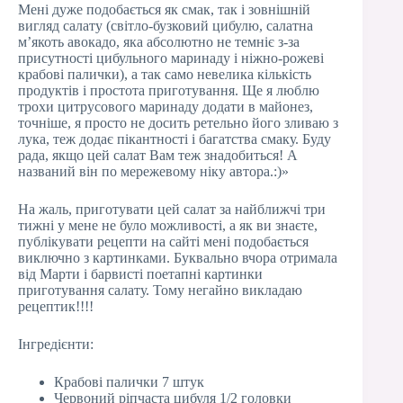
Мені дуже подобається як смак, так і зовнішній
вигляд салату (світло-бузковий цибулю, салатна
м’якоть авокадо, яка абсолютно не темніє з-за
присутності цибульного маринаду і ніжно-рожеві
крабові палички), а так само невелика кількість
продуктів і простота приготування. Ще я люблю
трохи цитрусового маринаду додати в майонез,
точніше, я просто не досить ретельно його зливаю з
лука, теж додає пікантності і багатства смаку. Буду
рада, якщо цей салат Вам теж знадобиться! А
названий він по мережевому ніку автора.:)»
На жаль, приготувати цей салат за найближчі три
тижні у мене не було можливості, а як ви знаєте,
публікувати рецепти на сайті мені подобається
виключно з картинками. Буквально вчора отримала
від Марти і барвисті поетапні картинки
приготування салату. Тому негайно викладаю
рецептик!!!!
Інгредієнти:
Крабові палички 7 штук
Червоний ріпчаста цибуля 1/2 головки