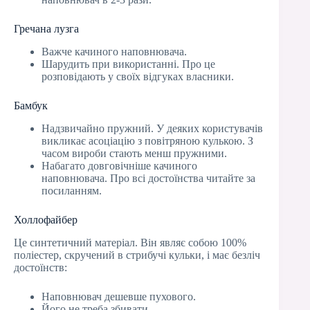
Гречана лузга
Важче качиного наповнювача.
Шарудить при використанні. Про це
розповідають у своїх відгуках власники.
Бамбук
Надзвичайно пружний. У деяких користувачів
викликає асоціацію з повітряною кулькою. З
часом вироби стають менш пружними.
Набагато довговічніше качиного
наповнювача. Про всі достоїнства читайте за
посиланням.
Холлофайбер
Це синтетичний матеріал. Він являє собою 100%
поліестер, скручений в стрибучі кульки, і має безліч
достоїнств:
Наповнювач дешевше пухового.
Його не треба збивати.