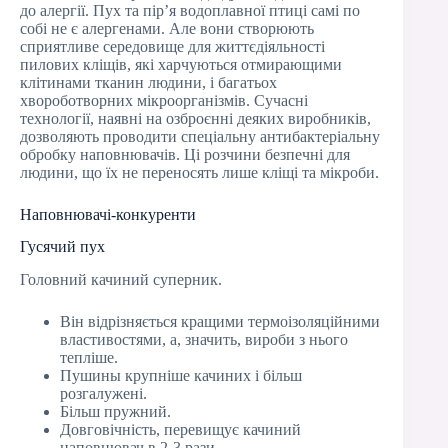
до алергії. Пух та пір’я водоплавної птиці самі по
собі не є алергенами. Але вони створюють
сприятливе середовище для життєдіяльності
пилових кліщів, які харчуються отмирающими
клітинами тканин людини, і багатьох
хвороботворних мікроорганізмів. Сучасні
технології, наявні на озброєнні деяких виробників,
дозволяють проводити спеціальну антибактеріальну
обробку наповнювачів. Ці розчини безпечні для
людини, що їх не переносять лише кліщі та мікроби.
Наповнювачі-конкуренти
Гусячий пух
Головний качиний суперник.
Він відрізняється кращими термоізоляційними
властивостями, а, значить, вироби з нього
тепліше.
Пушины крупніше качиних і більш
розгалужені.
Більш пружний.
Довговічність, перевищує качиний
наповнювач в 2-3 рази.