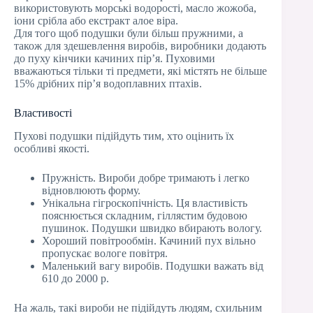
використовують морські водорості, масло жожоба,
іони срібла або екстракт алое віра.
Для того щоб подушки були більш пружними, а
також для здешевлення виробів, виробники додають
до пуху кінчики качиних пір’я. Пуховими
вважаються тільки ті предмети, які містять не більше
15% дрібних пір’я водоплавних птахів.
Властивості
Пухові подушки підійдуть тим, хто оцінить їх
особливі якості.
Пружність. Вироби добре тримають і легко
відновлюють форму.
Унікальна гігроскопічність. Ця властивість
пояснюється складним, гіллястим будовою
пушинок. Подушки швидко вбирають вологу.
Хороший повітрообмін. Качиний пух вільно
пропускає вологе повітря.
Маленький вагу виробів. Подушки важать від
610 до 2000 р.
На жаль, такі вироби не підійдуть людям, схильним