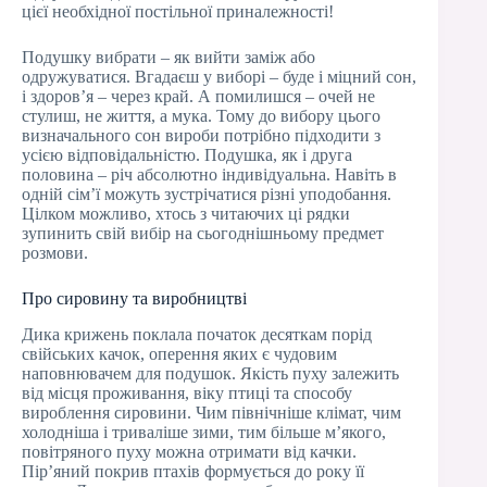
цієї необхідної постільної приналежності!
Подушку вибрати – як вийти заміж або
одружуватися. Вгадаєш у виборі – буде і міцний сон,
і здоров’я – через край. А помилишся – очей не
стулиш, не життя, а мука. Тому до вибору цього
визначального сон вироби потрібно підходити з
усією відповідальністю. Подушка, як і друга
половина – річ абсолютно індивідуальна. Навіть в
одній сім’ї можуть зустрічатися різні уподобання.
Цілком можливо, хтось з читаючих ці рядки
зупинить свій вибір на сьогоднішньому предмет
розмови.
Про сировину та виробництві
Дика крижень поклала початок десяткам порід
свійських качок, оперення яких є чудовим
наповнювачем для подушок. Якість пуху залежить
від місця проживання, віку птиці та способу
вироблення сировини. Чим північніше клімат, чим
холодніша і триваліше зими, тим більше м’якого,
повітряного пуху можна отримати від качки.
Пір’яний покрив птахів формується до року її