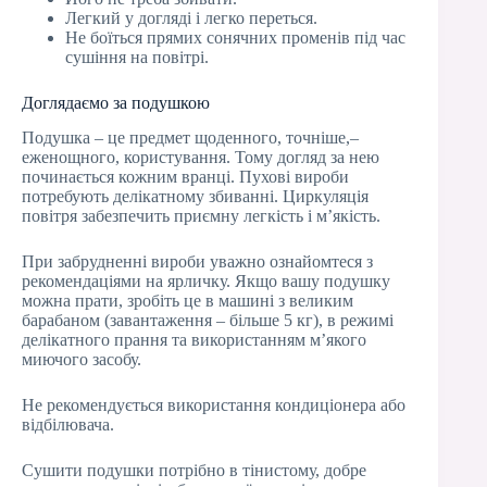
Легкий у догляді і легко переться.
Не боїться прямих сонячних променів під час
сушіння на повітрі.
Доглядаємо за подушкою
Подушка – це предмет щоденного, точніше,–
еженощного, користування. Тому догляд за нею
починається кожним вранці. Пухові вироби
потребують делікатному збиванні. Циркуляція
повітря забезпечить приємну легкість і м’якість.
При забрудненні вироби уважно ознайомтеся з
рекомендаціями на ярличку. Якщо вашу подушку
можна прати, зробіть це в машині з великим
барабаном (завантаження – більше 5 кг), в режимі
делікатного прання та використанням м’якого
миючого засобу.
Не рекомендується використання кондиціонера або
відбілювача.
Сушити подушки потрібно в тінистому, добре