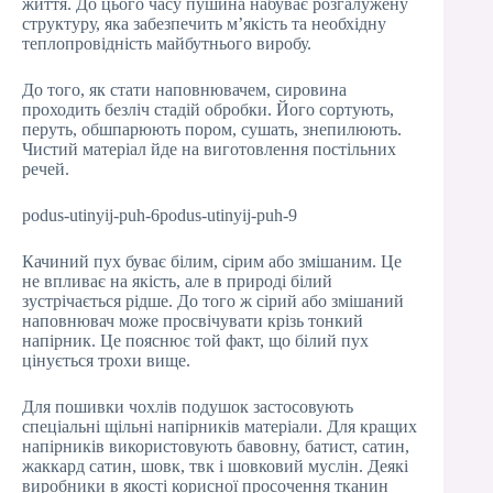
життя. До цього часу пушина набуває розгалужену
структуру, яка забезпечить м’якість та необхідну
теплопровідність майбутнього виробу.
До того, як стати наповнювачем, сировина
проходить безліч стадій обробки. Його сортують,
перуть, обшпарюють пором, сушать, знепилюють.
Чистий матеріал йде на виготовлення постільних
речей.
podus-utinyij-puh-6podus-utinyij-puh-9
Качиний пух буває білим, сірим або змішаним. Це
не впливає на якість, але в природі білий
зустрічається рідше. До того ж сірий або змішаний
наповнювач може просвічувати крізь тонкий
напірник. Це пояснює той факт, що білий пух
цінується трохи вище.
Для пошивки чохлів подушок застосовують
спеціальні щільні напірників матеріали. Для кращих
напірників використовують бавовну, батист, сатин,
жаккард сатин, шовк, твк і шовковий муслін. Деякі
виробники в якості корисної просочення тканин