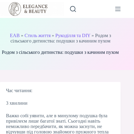
Перейти
до
вмісту
EAB
»
Стиль життя
»
Рукоділля та DIY
»
Родом з
сільського дитинства: подушки з качиним пухом
Родом з сільського дитинства: подушки з качиним пухом
Час читання:
3 хвилини
Важко собі уявити, але в минулому подушка була
привілеєм лише багатої знаті. Сьогодні навіть
неможливо передбачити, як можна заснути, не
відчувши під головою знайомого пружного тепла