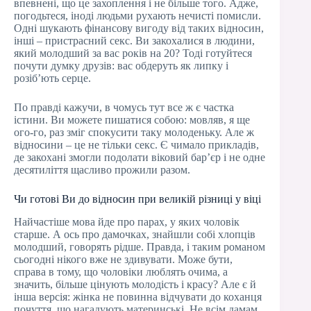
впевнені, що це захоплення і не більше того. Адже,
погодьтеся, іноді людьми рухають нечисті помисли.
Одні шукають фінансову вигоду від таких відносин,
інші – пристрасний секс. Ви закохалися в людини,
який молодший за вас років на 20? Тоді готуйтеся
почути думку друзів: вас обдеруть як липку і
розіб’ють серце.
По правді кажучи, в чомусь тут все ж є частка
істини. Ви можете пишатися собою: мовляв, я ще
ого-го, раз зміг спокусити таку молоденьку. Але ж
відносини – це не тільки секс. Є чимало прикладів,
де закохані змогли подолати віковий бар’єр і не одне
десятиліття щасливо прожили разом.
Чи готові Ви до відносин при великій різниці у віці
Найчастіше мова йде про парах, у яких чоловік
старше. А ось про дамочках, знайшли собі хлопців
молодший, говорять рідше. Правда, і таким романом
сьогодні нікого вже не здивувати. Може бути,
справа в тому, що чоловіки люблять очима, а
значить, більше цінують молодість і красу? Але є й
інша версія: жінка не повинна відчувати до коханця
почуття, що нагадують материнські. Не всім дамам