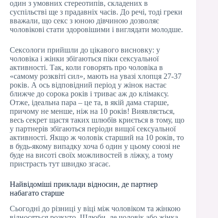
один з умовних стереотипів, складених в
суспільстві ще з прадавніх часів. До речі, тоді греки
вважали, що секс з юною дівчиною дозволяє
чоловікові стати здоровішими і виглядати молодше.
Сексологи прийшли до цікавого висновку: у
чоловіка і жінки збігаються піки сексуальної
активності. Так, коли говорять про чоловіка в
«самому розквіті сил», мають на увазі хлопця 27-37
років. А ось відповідний період у жінок настає
ближче до сорока років і триває аж до клімаксу.
Отже, ідеальна пара – це та, в якій дама старше,
причому не менше, ніж на 10 років! Виявляється,
весь секрет щастя таких шлюбів криється в тому, що
у партнерів збігаються періоди вищої сексуальної
активності. Якщо ж чоловік старший на 10 років, то
в будь-якому випадку хоча б один у цьому союзі не
буде на висоті своїх можливостей в ліжку, а тому
пристрасть тут швидко згасає.
Найвідоміші приклади відносин, де партнер
набагато старше
Сьогодні до різниці у віці між чоловіком та жінкою
відносяться розкуто. Шлюби, де чоловік або жінка