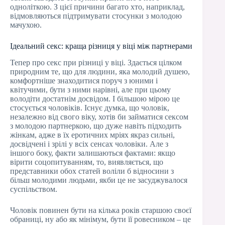
одноліткою. З цієї причини багато хто, наприклад,
відмовляються підтримувати стосунки з молодою
мачухою.
Ідеальний секс: краща різниця у віці між партнерами
Тепер про секс при різниці у віці. Здається цілком
природним те, що для людини, яка молодий душею,
комфортніше знаходитися поруч з юними і
квітучими, бути з ними нарівні, але при цьому
володіти достатнім досвідом. І більшою мірою це
стосується чоловіків. Існує думка, що чоловік,
незалежно від свого віку, хотів би займатися сексом
з молодою партнеркою, що дуже навіть підходить
жінкам, адже в їх еротичних мріях якраз сильні,
досвідчені і зрілі у всіх сенсах чоловіки. Але з
іншого боку, факти залишаються фактами: якщо
вірити соцопитуванням, то, виявляється, що
представники обох статей воліли б відносини з
більш молодими людьми, якби це не засуджувалося
суспільством.
Чоловік повинен бути на кілька років старшою своєї
обраниці, ну або як мінімум, бути її ровесником – це