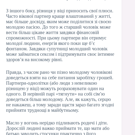
З іншого боку, різниця у віці приносить свої плюси.
Часто вікової партнер краще влаштований у житті,
має більше досвіду, яким може поділитися зі своєю
молодою пасією. До того ж старший чоловік може
вести більш цікаве життя завдяки фінансовій
спроможності. При цьому партнери він отримує
молодої людини, енергія якого поки ще б’є
фонтаном. Завдяки супутниці молодший чоловік
може займатися сексом і підтримувати своє інтимне
здоров’я на високому рівні.
Правда, з часом рано чи пізно молодому чоловікові
доведеться взяти на себе питання заробітку грошей.
Партнери-однолітки (або люди з невеликою
різницею у віці) можуть розраховувати один на
одного. В нерівній парі «тягнути» на собі сім’ю
доведеться більш молодому. Але, як кажуть, серцю
не накажеш, а тому заради щастя зараз багато згодні
прийняти труднощі в майбутньому.
Масло у вогонь нерідко підливають родичі і діти.
Дорослій людині важко приймати те, що мати або
батько заводить стосунки практично з його