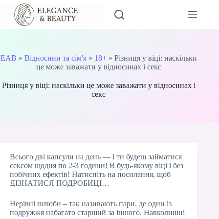
Перейти
до
вмісту
EAB
»
Відносини та сім'я
»
18+
»
Різниця у віці: наскільки
це може заважати у відносинах і секс
Різниця у віці: наскільки це може заважати у відносинах і
секс
Всього дві капсули на день — і ти будеш займатися
сексом щодня по 2-3 години! В будь-якому віці і без
побічних ефектів! Натисніть на посилання, щоб
ДІЗНАТИСЯ ПОДРОБИЦІ…
Нерівні шлюби – так називають пари, де один із
подружжя набагато старший за іншого. Навколишні