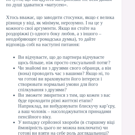
по душі здаватися «матусею».
Хтось вважає, що заводити стосунки, якщо є велика
різниця у віці, як мінімум, нерозумно. І на це у
кожного свої аргументи. Якщо ви стоїте на
роздоріжжі (з одного боку любов, а з іншого –
неодобряющее громадська думка), то дайте
відповідь собі на наступні питання:
Ви відчуваєте, що до партнера відчуваєте
щось більше, ніж просто сексуальний потяг?
Чи знайомі ви з друзями свого обранця, а він
(вона) проводить час з вашими? Якщо ні, то
чи готові ви враховувати його інтереси і
створювати нормальні умови для його
спілкування з друзями?
Ви зможете змиритися з тим, що кожен з вас
буде проходити різні життєві етапи?
Наприклад, ви вибудовувати блискучу кар’єру,
а ваш чоловік – насолоджуватися принадами
пенсійного віку.
У випадку серйозної хвороби (в старшому віці
ймовірність цього не можна виключати) чи
готові ви взяти на себе роль доглядальниці?