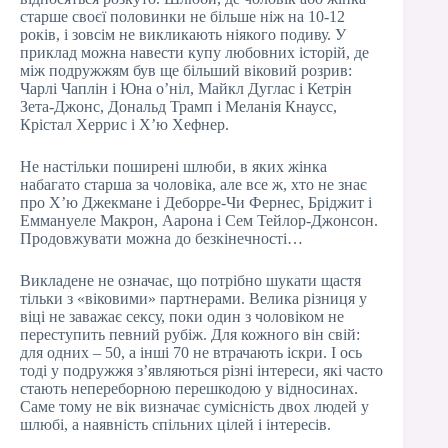
старше своєї половинки не більше ніж на 10-12
років, і зовсім не викликають ніякого подиву. У
приклад можна навести купу любовних історій, де
між подружжям був ще більший віковий розрив:
Чарлі Чаплін і Юна о’ніл, Майкл Дуглас і Кетрін
Зета-Джонс, Дональд Трамп і Меланія Кнаусс,
Крістал Херрис і Х’ю Хефнер.
Не настільки поширені шлюби, в яких жінка
набагато старша за чоловіка, але все ж, хто не знає
про Х’ю Джекмане і Деборре-Чи Фернес, Бріджит і
Еммануеле Макрон, Аарона і Сем Тейлор-Джонсон.
Продовжувати можна до безкінечності…
Викладене не означає, що потрібно шукати щастя
тільки з «віковими» партнерами. Велика різниця у
віці не заважає сексу, поки один з чоловіком не
переступить певний рубіж. Для кожного він свій:
для одних – 50, а інші 70 не втрачають іскри. І ось
тоді у подружжя з’являються різні інтереси, які часто
стають непереборною перешкодою у відносинах.
Саме тому не вік визначає сумісність двох людей у
шлюбі, а наявність спільних цілей і інтересів.