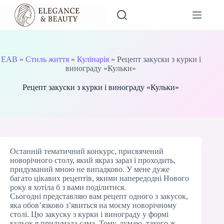
Перейти
до
вмісту
EAB
»
Стиль життя
»
Кулінарія
»
Рецепт закуски з курки і
винограду «Кульки»
Рецепт закуски з курки і винограду «Кульки»
Останній тематичний конкурс, присвячений
новорічного столу, який якраз зараз і проходить,
придуманий мною не випадково. У мене дуже
багато цікавих рецептів, якими напередодні Нового
року я хотіла б з вами поділитися.
Сьогодні представляю вам рецепт одного з закусок,
яка обов’язково з’явиться на моєму новорічному
столі. Цю закуску з курки і винограду у формі
кульок я придумала сама. Тому, думаю, такого ж