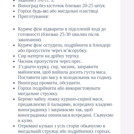
Майонез 5-6 ст. л.
Виноград без кісточок близько 20-25 штук
Горіхи будь-які або мигдальні пластівці
Приготування:
Куряче філе відварити в підсоленій воді до
готовності (близько 25-30 хвилин після
закипання).
Куряче філе остудити, подрібнити в блендері
або пропустити через м’ясорубку.
Сир натерти на дрібну тертку.
Часник пропустити через прес.
З’єднати курку, сир, часник, заправити
майонезом, щоб вийшла досить густа маса.
Поставити цю масу в холодильник на годину.
Виноград промити, обсушити.
Горіхи подрібнити або використовувати
мигдальне стружку.
Беремо чайну ложку курино-сирної маси,
придавлюємо її пальцями, всередину кладемо
виноградинку і закриваємо так, щоб
виноградинка опинилася всередині. Скачуємо
в кулю.
Отримані кульки з усіх сторін обкачуємо в
мигдальній стружці або подрібнених горіхах.