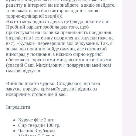
рецепту в інтернеті ви не знайдете, а якщо знайдете,
то вважайте, що його автор на одній зі мною
творчо-кулінарної хвилі)))).
Ніхто з моїх рідних і друзів це блюдо поки не їли.
Пробний варіант зробила для того, щоб
протестувати на чоловіка правильність поєднання
інгредієнтів і естетику оформлення закуски (вже на
вас). «Кульки» перевершили мої очікування. Так, я
знала, що повинно вийде смачно, але соковитий
виноград у поєднанні з ніжною сирно-курячої
оболонкою і хрусткими мигдальними пластівцями
(спасибі Саші Михайлович.) подарували мені нові
смакові відчуття.
Вийшло просто чудово. Сподіваюся, що така
закуска порадує крім моїх друзів і рідних за
новорічним столом ще й вас.
Інгредієнти:
Куряче філе 2 шт.
Сир твердий 100 гр.
Часник 3 зубчики