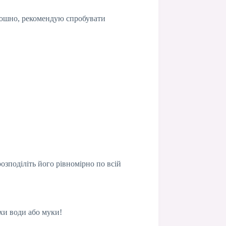
рошно, рекомендую спробувати
озподіліть його рівномірно по всій
охи води або муки!