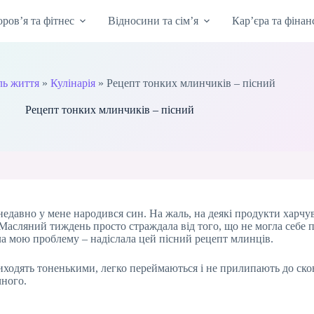
оров’я та фітнес
Відносини та сім’я
Кар’єра та фінан
ль життя
»
Кулінарія
»
Рецепт тонких млинчиків – пісний
Рецепт тонких млинчиків – пісний
едавно у мене народився син. На жаль, на деякі продукти харчува
 Масляний тиждень просто страждала від того, що не могла себе 
ла мою проблему – надіслала цей пісний рецепт млинців.
виходять тоненькими, легко переймаються і не прилипають до ско
чного.