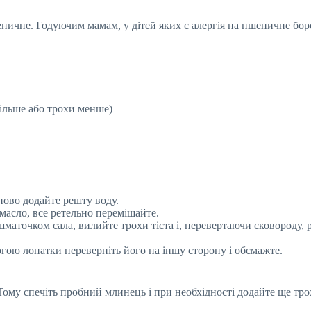
ичне. Годуючим мамам, у дітей яких є алергія на пшеничне бо
більше або трохи менше)
пово додайте решту воду.
 масло, все ретельно перемішайте.
шматочком сала, вилийте трохи тіста і, перевертаючи сковороду, р
гою лопатки переверніть його на іншу сторону і обсмажте.
 Тому спечіть пробний млинець і при необхідності додайте ще тр