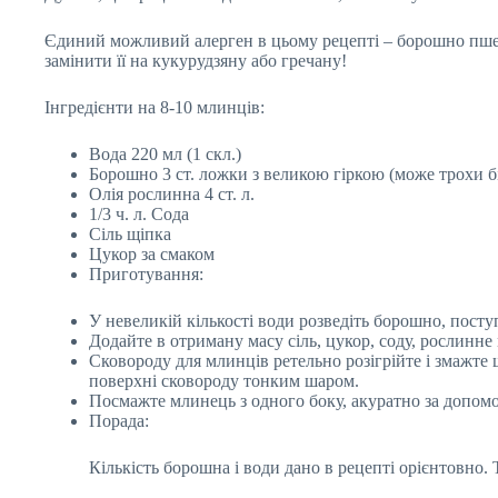
Єдиний можливий алерген в цьому рецепті – борошно пшен
замінити її на кукурудзяну або гречану!
Інгредієнти на 8-10 млинців:
Вода 220 мл (1 скл.)
Борошно 3 ст. ложки з великою гіркою (може трохи 
Олія рослинна 4 ст. л.
1/3 ч. л. Сода
Сіль щіпка
Цукор за смаком
Приготування:
У невеликій кількості води розведіть борошно, посту
Додайте в отриману масу сіль, цукор, соду, рослинне
Сковороду для млинців ретельно розігрійте і змажте 
поверхні сковороду тонким шаром.
Посмажте млинець з одного боку, акуратно за допомо
Порада:
Кількість борошна і води дано в рецепті орієнтовно.