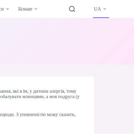
си
Більше
UA
ння, які я їм, у дитини алергія, тому
побалувати млинцями, а моя подруга (у
вороди. З упевненістю можу сказати,