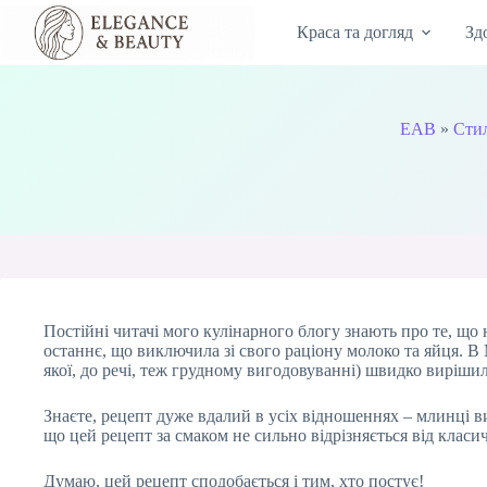
Перейти
до
Краса та догляд
Зд
вмісту
EAB
»
Сти
Постійні читачі мого кулінарного блогу знають про те, що н
останнє, що виключила зі свого раціону молоко та яйця. В
якої, до речі, теж грудному вигодовуванні) швидко виріши
Знаєте, рецепт дуже вдалий в усіх відношеннях – млинці 
що цей рецепт за смаком не сильно відрізняється від класи
Думаю, цей рецепт сподобається і тим, хто постує!