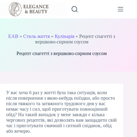
Перейти
до
вмісту
EAB
»
Стиль життя
»
Кулінарія
»
Рецепт спагетті з
вершково-сирним соусом
Рецепт спагетті з вершково-сирним соусом
У вас хоча б раз у житті була така ситуація, коли
після повернення з якою-небудь поїздки, або просто
після тяжкого та затяжного трудового дня у вас
немає часу і сил, щоб приготувати повноцінний
обід? На такий випадок у мене завжди є кілька
чергових рецептів, які дозволять вам заощадити свій
час і приготувати смачний і ситний сніданок, обід
або вечерю.