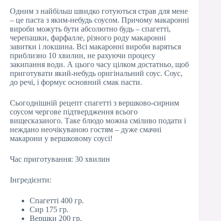
Одним з найбільш швидко готуються страв для мене
– це паста з яким-небудь соусом. Причому макаронні
вироби можуть бути абсолютно будь – спагетті,
черепашки, фарфалле, різного роду макаронні
завитки і локшина. Всі макаронні вироби варяться
приблизно 10 хвилин, не рахуючи процесу
закипання води. А цього часу цілком достатньо, щоб
приготувати який-небудь оригінальний соус. Соус,
до речі, і формує основний смак пасти.
Сьогоднішній рецепт спагетті з вершково-сирним
соусом чергове підтвердження всього
вищесказаного. Таке блюдо можна сміливо подати і
неждано неочікуваною гостям – дуже смачні
макарони у вершковому соусі!
Час приготування: 30 хвилин
Інгредієнти:
Спагетті 400 гр.
Сир 175 гр.
Вершки 200 гр.