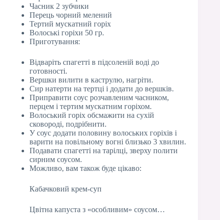
Часник 2 зубчики
Перець чорний мелений
Тертий мускатний горіх
Волоські горіхи 50 гр.
Приготування:
Відваріть спагетті в підсоленій воді до
готовності.
Вершки вилити в каструлю, нагріти.
Сир натерти на тертці і додати до вершків.
Приправити соус розчавленим часником,
перцем і тертим мускатним горіхом.
Волоський горіх обсмажити на сухій
сковороді, подрібнити.
У соус додати половину волоських горіхів і
варити на повільному вогні близько 3 хвилин.
Подавати спагетті на тарілці, зверху полити
сирним соусом.
Можливо, вам також буде цікаво:
Кабачковий крем-суп
Цвітна капуста з «особливим» соусом…