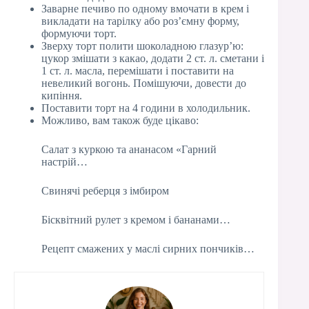
Заварне печиво по одному вмочати в крем і
викладати на тарілку або роз’ємну форму,
формуючи торт.
Зверху торт полити шоколадною глазур’ю:
цукор змішати з какао, додати 2 ст. л. сметани і
1 ст. л. масла, перемішати і поставити на
невеликий вогонь. Помішуючи, довести до
кипіння.
Поставити торт на 4 години в холодильник.
Можливо, вам також буде цікаво:
Салат з куркою та ананасом «Гарний
настрій…
Свинячі реберця з імбиром
Бісквітний рулет з кремом і бананами…
Рецепт смажених у маслі сирних пончиків…