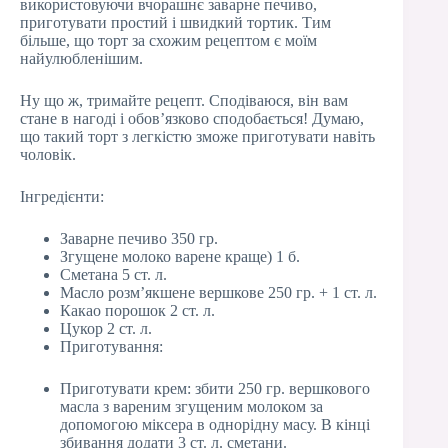
використовуючи вчорашнє заварне печиво,
приготувати простий і швидкий тортик. Тим
більше, що торт за схожим рецептом є моїм
найулюбленішим.
Ну що ж, тримайте рецепт. Сподіваюся, він вам
стане в нагоді і обов’язково сподобається! Думаю,
що такий торт з легкістю зможе приготувати навіть
чоловік.
Інгредієнти:
Заварне печиво 350 гр.
Згущене молоко варене краще) 1 б.
Сметана 5 ст. л.
Масло розм’якшене вершкове 250 гр. + 1 ст. л.
Какао порошок 2 ст. л.
Цукор 2 ст. л.
Приготування:
Приготувати крем: збити 250 гр. вершкового
масла з вареним згущеним молоком за
допомогою міксера в однорідну масу. В кінці
збивання додати 3 ст. л. сметани.