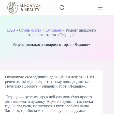
Перейти
до
вмісту
EAB
»
Стиль життя
»
Кулінарія
»
Рецепт швидкого
заварного торта «Ледащо»
Рецепт швидкого заварного торта «Ледащо»
Оголошую сьогоднішній день «Днем ледаря»! Ну і
рецепти, які відповідають цьому дню, додаються.
Почнемо з десерту – заварний торт «Ледащо».
Ледащо — це тому, що в цей раз мені було просто
лінь включати духовку. Адже на вулиці і так спека
під 30 градусів, не хотілося з кухні робити баню.
Загалом, прийшла мені в голову цікава думка —