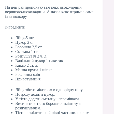
На цей раз пропоную вам кекс двоколірний –
вершково-шоколадний. А назва кекс отримав саме
із-за кольору.
Інгредієнти:
Яйця-5 шт.
Цукор 2 ст.
Борошно 2,5 ст.
Сметана 1 ст.
Розпушувач 2 ч. л.
Ванільний цукор 1 пакетик
Какао 2 ст. л.
Манна крупа 1 щіпка
Рослинна олія
Приготування:
Яйця збити міксером в однорідну піну.
Потроху додати цукор.
У тісто додати сметану і перемішати.
Висипати в тісто борошно, змішану з
розпушувачем.
Тісто розділити на 2 рівні частини, в одну