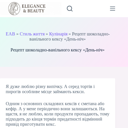
Перейти
до
вмісту
EAB
»
Стиль життя
»
Кулінарія
»
Рецепт шоколадно-
ванільного кексу «День-ніч»
Рецепт шоколадно-ванільного кексу «День-ніч»
Я дуже люблю різну випічку. А серед тортів і
пирогів особливе місце займають кекси.
Одним з основних складових кексів є сметана або
кефір. А у мене періодично вони залишаються. На
щастя, я не люблю, коли продукти пропадають, тому
підходить до кінця термін придатності відмінний
привід приготувати кекс.