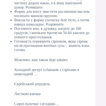
частину додати какао, а в іншу ванільний
цукор. Розмішати.
Форму для кексу змастити рослинним маслом,
посипати манною крупою.
Викласти у форму спочатку біле тісто, а потім
наверх шоколадне. Розрівняти.
Поставити кекс в духовку, нагріту до 180
градусів, і випікати протягом 50-60 хвилин до
повного приготування.
Готовність перевірити сірником, якщо сірник
після протикання випічки суха – значить вона
готова.
Можливо, вам також буде цікаво:
Холодний десерт із бананів з горіхами в
шоколадній …
Єврейський штрудель
Листкові язички
Сирні палички з ягодами…