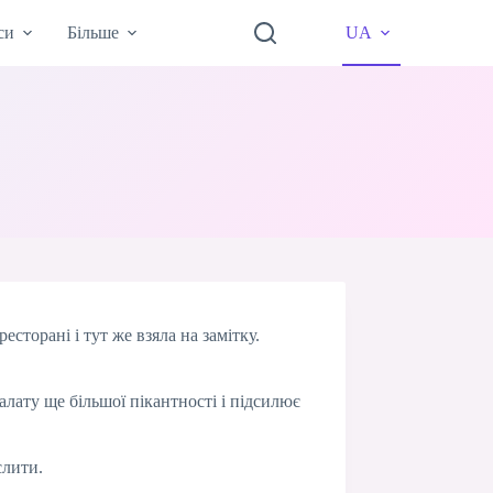
си
Більше
UA
сторані і тут же взяла на замітку.
лату ще більшої пікантності і підсилює
слити.