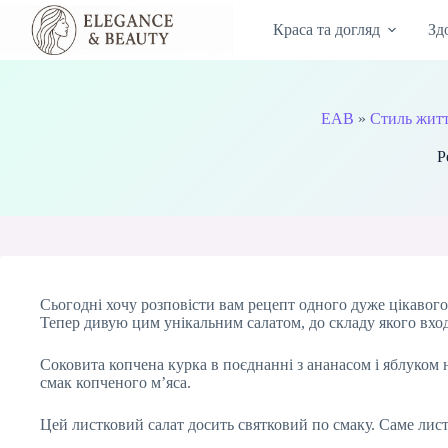
Перейти
до
Краса та догляд
Зд
вмісту
EAB
»
Стиль жит
Р
Сьогодні хочу розповісти вам рецепт одного дуже цікавого 
Тепер дивую цим унікальним салатом, до складу якого вход
Соковита копчена курка в поєднанні з ананасом і яблуком 
смак копченого м’яса.
Цей листковий салат досить святковий по смаку. Саме лист