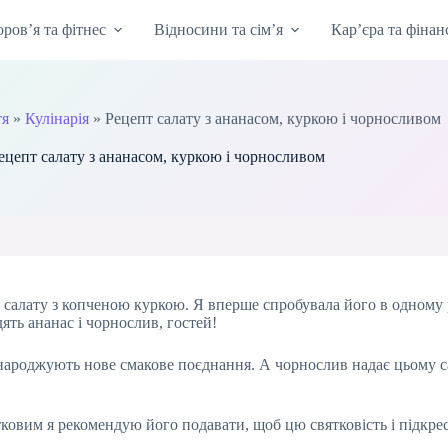
оров’я та фітнес
Відносини та сім’я
Кар’єра та фінан
тя
»
Кулінарія
»
Рецепт салату з ананасом, куркою і чорносливом
ецепт салату з ананасом, куркою і чорносливом
салату з копченою куркою. Я вперше спробувала його в одному ре
ять ананас і чорнослив, гостей!
народжують нове смакове поєднання. А чорнослив надає цьому са
ковим я рекомендую його подавати, щоб цю святковість і підкре