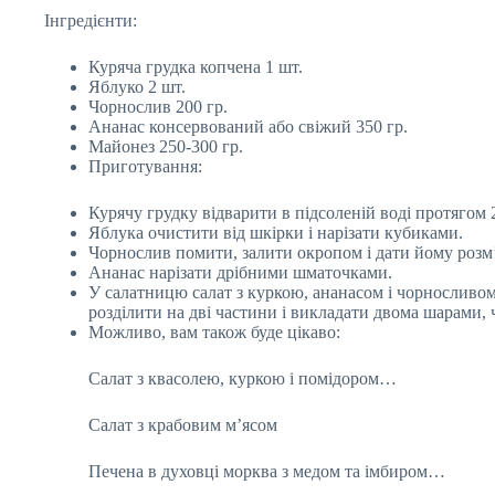
Інгредієнти:
Куряча грудка копчена 1 шт.
Яблуко 2 шт.
Чорнослив 200 гр.
Ананас консервований або свіжий 350 гр.
Майонез 250-300 гр.
Приготування:
Курячу грудку відварити в підсоленій воді протягом 
Яблука очистити від шкірки і нарізати кубиками.
Чорнослив помити, залити окропом і дати йому розм’
Ананас нарізати дрібними шматочками.
У салатницю салат з куркою, ананасом і чорносливом
розділити на дві частини і викладати двома шарами,
Можливо, вам також буде цікаво:
Салат з квасолею, куркою і помідором…
Салат з крабовим м’ясом
Печена в духовці морква з медом та імбиром…