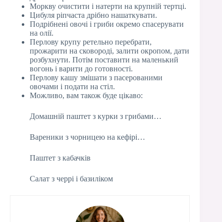
Моркву очистити і натерти на крупній тертці.
Цибуля ріпчаста дрібно нашаткувати.
Подрібнені овочі і гриби окремо спасерувати
на олії.
Перлову крупу ретельно перебрати,
прожарити на сковороді, залити окропом, дати
розбухнути. Потім поставити на маленький
вогонь і варити до готовності.
Перлову кашу змішати з пасерованими
овочами і подати на стіл.
Можливо, вам також буде цікаво:
Домашній паштет з курки з грибами…
Вареники з чорницею на кефірі…
Паштет з кабачків
Салат з черрі і базиліком