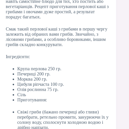
навіть самостійне блюдо для тих, хто постить або
вегетаріанців. Рецепт приготування перлової каші з
грибами і овочами дуже простий, а результат
порадує багатьох.
Смак такий перлової каші з грибами в першу чергу
залежить від обраних вами грибів. Звичайно, з
лісовими грибами, а особливо боровиками, іншим
грибів складно конкурувати.
Інгредієнти:
Крупа перлова 250 гр.
Печериці 200 гр.
Морква 200 гр.
Цибуля ріпчаста 100 гр.
Олія рослинна 75 гр.
Сіль
Приготування:
Свіжі гриби (бажано печериці або гливи)
перебрати, ретельно промити, занурюючи їх у
солону воду, сполоснути холодною водою і
дрібно нарізати.