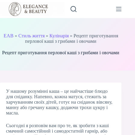
Перейти
до
вмісту
EAB
»
Стиль життя
»
Кулінарія
»
Рецепт приготування
перлової каші з грибами і овочами
Рецепт приготування перлової каші з грибами і овочами
У нашому розумінні каша – це найчастіше блюдо
для сніданку. Напевно, кожна матуся, стежить за
харчуванням своїх дітей, готує на сніданок вівсяну,
манну або гречану кашку, додаючи трохи цукру і
масла.
Сьогодні я розповім вам про те, як зробити з каші
смачний самостійний і самодостатній гарнір, або