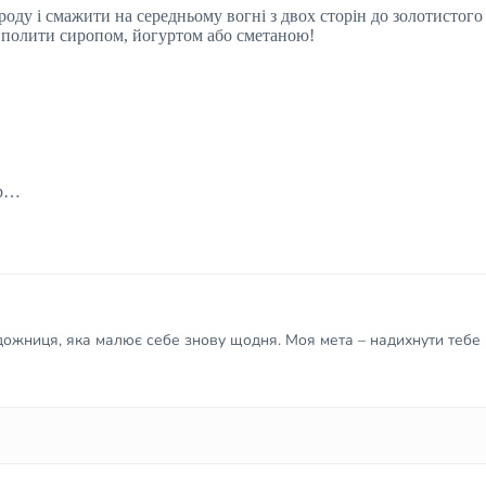
оду і смажити на середньому вогні з двох сторін до золотистого 
 полити сиропом, йогуртом або сметаною!
ар…
удожниця, яка малює себе знову щодня. Моя мета – надихнути тебе 