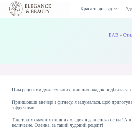
Перейти
до
Краса та догляд
Зд
вмісту
EAB
»
Сти
Цим рецептом дуже смачних, пишних оладок поділилася з 
Прийшовши ввечері з фітнесу, я задумалася, щоб приготуват
з фруктами.
Так, таких смачних пишних оладок я давненько не їла! А в
величезне, Оленка, за такий чудовий рецепт!