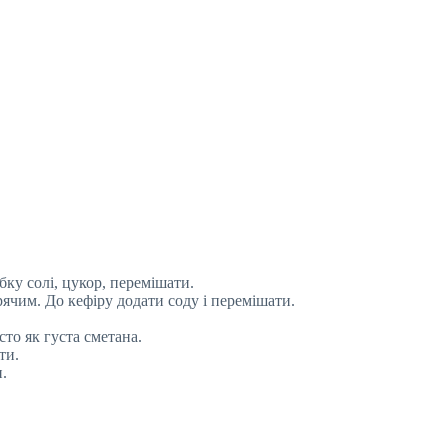
ку солі, цукор, перемішати.
арячим. До кефіру додати соду і перемішати.
то як густа сметана.
ти.
.