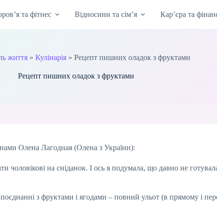
оров’я та фітнес
Відносини та сім’я
Кар’єра та фінан
ль життя
»
Кулінарія
»
Рецепт пишних оладок з фруктами
Рецепт пишних оладок з фруктами
нами Олена Лагодная (Олена з України):
и чоловікові на сніданок. І ось я подумала, що давно не готува
 поєднанні з фруктами і ягодами – повний ульот (в прямому і пер