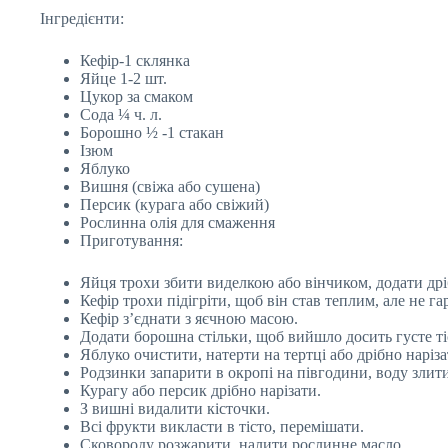
Інгредієнти:
Кефір-1 склянка
Яйце 1-2 шт.
Цукор за смаком
Сода ¼ ч. л.
Борошно ½ -1 стакан
Ізюм
Яблуко
Вишня (свіжа або сушена)
Персик (курага або свіжий)
Рослинна олія для смаження
Приготування:
Яйця трохи збити виделкою або вінчиком, додати дріб
Кефір трохи підігріти, щоб він став теплим, але не г
Кефір з’єднати з яєчною масою.
Додати борошна стільки, щоб вийшло досить густе тіс
Яблуко очистити, натерти на тертці або дрібно наріза
Родзинки запарити в окропі на півгодини, воду злити
Курагу або персик дрібно нарізати.
З вишні видалити кісточки.
Всі фрукти викласти в тісто, перемішати.
Сковороду розжарити, налити рослинне масло.