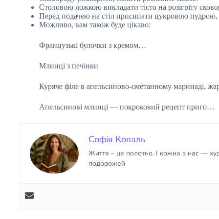
Столовою ложкою викладати тісто на розігріту сковор
Перед подачею на стіл присипати цукровою пудрою,
Можливо, вам також буде цікаво:
Французькі булочки з кремом…
Млинці з печінки
Куряче філе в апельсиново-сметанному маринаді, ж
Апельсинові млинці — покроковий рецепт приго…
Софія Коваль
Життя – це полотно. І кожна з нас — х
подорожей