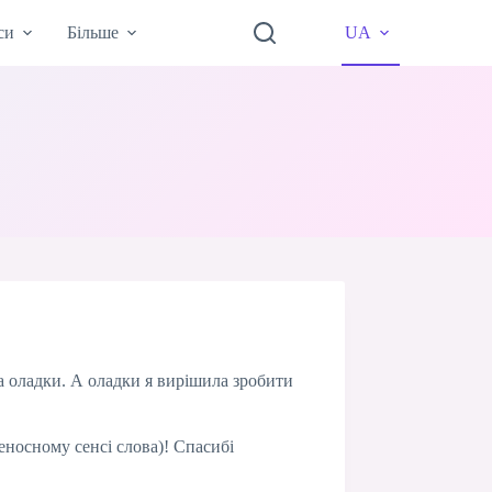
си
Більше
UA
ла оладки. А оладки я вирішила зробити
еносному сенсі слова)! Спасибі