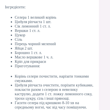
Інгредієнти:
Селера 1 великий корінь
Цибуля ріпчаста 1 шт.
Сік лимонний 1 ст. л.
Вершки 1 ст. л.
Цукор
Сіль
Перець чорний мелений
Яйця 2 шт.
Борошно 1 ст. л.
Масло вершкове 1 ч. л.
Кріп для прикраси
Приготування:
Корінь селери почистити, нарізати тонкими
смужками.
Цибуля ріпчаста очистити, порізати кубиками,
покласти разом з селерою в невелику
каструлю, додати 1 ст. ложку лимонного соку,
трохи цукру, сіль і інші прянощі.
Гасити селера під кришкою 8-10 хв на
середньому вогні, час від часу помішуючи.