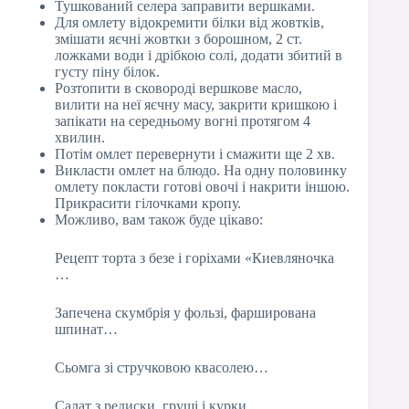
Тушкований селера заправити вершками.
Для омлету відокремити білки від жовтків,
змішати яєчні жовтки з борошном, 2 ст.
ложками води і дрібкою солі, додати збитий в
густу піну білок.
Розтопити в сковороді вершкове масло,
вилити на неї яєчну масу, закрити кришкою і
запікати на середньому вогні протягом 4
хвилин.
Потім омлет перевернути і смажити ще 2 хв.
Викласти омлет на блюдо. На одну половинку
омлету покласти готові овочі і накрити іншою.
Прикрасити гілочками кропу.
Можливо, вам також буде цікаво:
Рецепт торта з безе і горіхами «Киевляночка
…
Запечена скумбрія у фользі, фарширована
шпинат…
Сьомга зі стручковою квасолею…
Салат з редиски, груші і курки…