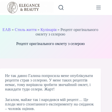
Перейти
до
вмісту
EAB
»
Стиль життя
»
Кулінарія
»
Рецепт оригінального
омлету з селерою
Рецепт оригінального омлету з селерою
Не так давно Галина попросила мене опублікувати
рецепти страв з селерою. У мене таких рецептів
немає, тому вирішила зробити звичайний омлет, і
накидати туди селери. Жарт!
Загалом, майже так і народився мій рецепт… Це
плоди мого спонтанного експерименту на сніданок
– чоловік оцінив.