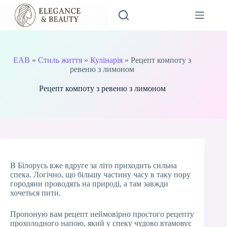
Перейти
до
вмісту
EAB
»
Стиль життя
»
Кулінарія
»
Рецепт компоту з
ревеню з лимоном
Рецепт компоту з ревеню з лимоном
В Білорусь вже вдруге за літо приходить сильна
спека. Логічно, що більшу частину часу в таку пору
городяни проводять на природі, а там завжди
хочеться пити.
Пропоную вам рецепт неймовірно простого рецепту
прохолодного напою, який у спеку чудово втамовує