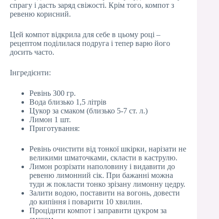
спрагу і дасть заряд свіжості. Крім того, компот з
ревеню корисний.
Цей компот відкрила для себе в цьому році –
рецептом поділилася подруга і тепер варю його
досить часто.
Інгредієнти:
Ревінь 300 гр.
Вода близько 1,5 літрів
Цукор за смаком (близько 5-7 ст. л.)
Лимон 1 шт.
Приготування:
Ревінь очистити від тонкої шкірки, нарізати не
великими шматочками, скласти в каструлю.
Лимон розрізати наполовину і видавити до
ревеню лимонний сік. При бажанні можна
туди ж покласти тонко зрізану лимонну цедру.
Залити водою, поставити на вогонь, довести
до кипіння і поварити 10 хвилин.
Процідити компот і заправити цукром за