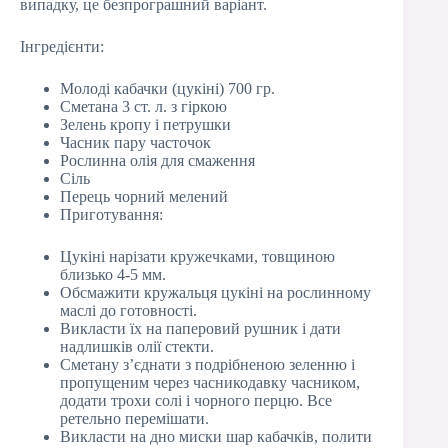
випадку, це безпрограшний варіант.
Інгредієнти:
Молоді кабачки (цукіні) 700 гр.
Сметана 3 ст. л. з гіркою
Зелень кропу і петрушки
Часник пару часточок
Рослинна олія для смаження
Сіль
Перець чорний мелений
Приготування:
Цукіні нарізати кружечками, товщиною
близько 4-5 мм.
Обсмажити кружальця цукіні на рослинному
маслі до готовності.
Викласти їх на паперовий рушник і дати
надлишків олії стекти.
Сметану з’єднати з подрібненою зеленню і
пропущеним через часникодавку часником,
додати трохи солі і чорного перцю. Все
ретельно перемішати.
Викласти на дно миски шар кабачків, полити