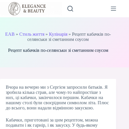
Перейти
до
вмісту
EAB
»
Стиль життя
»
Кулінарія
»
Рецепт кабачків по-
селянськи зі сметанним соусом
Рецепт кабачків по-селянськи зі сметанним соусом
Вчора на вечерю ми з Сергієм запросили батьків. Я
зробила кілька страв, але чому-то найпростіше з
них, ці кабачки, закінчилося першим. Кабачки на
нашому столі були своєрідним символом літа. Плюс
до всього, вони надали відмінною закускою.
Кабачки, приготовані за цим рецептом, можна
подавати і як гарнір, і як закуску. У будь-якому