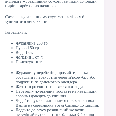
індичка з журавлинним соусом і великий солодкий
пиріг з гарбузовою начинкою.
Саме на журавлинному соусі мені хотілося б
зупинитися детальніше.
Інгредієнти:
Журавлина 250 гр.
Цукор 150 гр.
Вода 1 ст.
Желатин 1 ст. л.
Приготування:
Журавлину переберіть, промийте, злегка
обсушити і перекрутіть через м’ясорубку або
подрібніть за допомогою блендера.
Желатин розчиніть в півсклянки води.
Перетерту журавлину поставте на невеликий
вогонь і доведіть до кипіння.
Додайте цукор і залишилися півсклянки води.
Варіть на середньому вогні близько 15 хвилин.
Додайте до соусу розчинений желатин,
перемішайте, поваріть ще близько 3-4 хвилин і