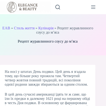
Перейти
до
вмісту
EAB
»
Стиль життя
»
Кулінарія
»
Рецепт журавлинного
соусу до м’яса
Рецепт журавлинного соусу до м’яса
На носі у штатах День подяки. Цей день я згадала
тому, що більше року прожила там. Четвертий
четвер жовтня повний традицій, всі покоління
однієї родини завжди збираються за одним столом.
В цей день сучасні американці їдять те ж саме, що
їли їх предки в далекому 1621 році на першому обіді
в честь Дня подяки. В основному це фарширована