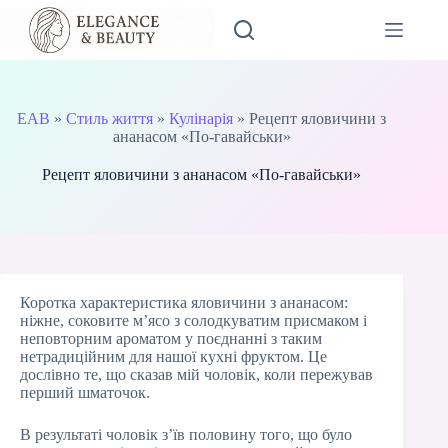
Перейти
до
вмісту
EAB
»
Стиль життя
»
Кулінарія
»
Рецепт яловичини з
ананасом «По-гавайськи»
Рецепт яловичини з ананасом «По-гавайськи»
Коротка характеристика яловичини з ананасом:
ніжне, соковите м’ясо з солодкуватим присмаком і
неповторним ароматом у поєднанні з таким
нетрадиційним для нашої кухні фруктом. Це
дослівно те, що сказав мій чоловік, коли пережував
перший шматочок.
В результаті чоловік з’їв половину того, що було