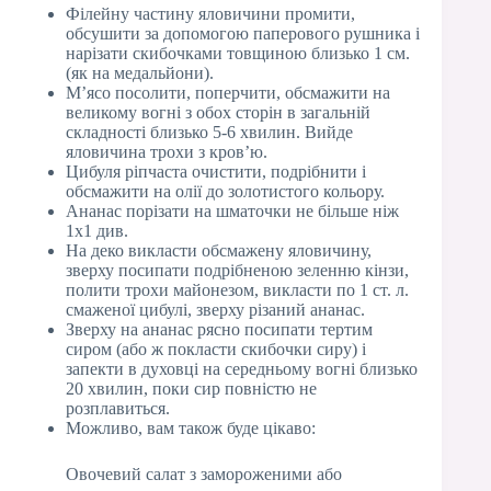
Філейну частину яловичини промити,
обсушити за допомогою паперового рушника і
нарізати скибочками товщиною близько 1 см.
(як на медальйони).
М’ясо посолити, поперчити, обсмажити на
великому вогні з обох сторін в загальній
складності близько 5-6 хвилин. Вийде
яловичина трохи з кров’ю.
Цибуля ріпчаста очистити, подрібнити і
обсмажити на олії до золотистого кольору.
Ананас порізати на шматочки не більше ніж
1х1 див.
На деко викласти обсмажену яловичину,
зверху посипати подрібненою зеленню кінзи,
полити трохи майонезом, викласти по 1 ст. л.
смаженої цибулі, зверху різаний ананас.
Зверху на ананас рясно посипати тертим
сиром (або ж покласти скибочки сиру) і
запекти в духовці на середньому вогні близько
20 хвилин, поки сир повністю не
розплавиться.
Можливо, вам також буде цікаво:
Овочевий салат з замороженими або