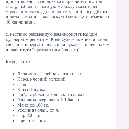
приготовлено і мені довелося прогнати його з-за
столу, щоб він не лопнув. Не можу сказати, що
страва чимось складно в приготуванні, інгредієнти
цілком доступні, а час на кухні може бути обмежена
40 хвилинами.
Я настійно рекомендую вам скористатися цим
кулінарним рецептом. Коли будете пожинати плоди
своєї праці бережіть пальці на руках, а то ненароком
проковтнути їх разом з цим блюдом)).
Інгредієнти:
Яловичина філейна частина 1 кг.
Перець чорний мелений
Сіль
Кінза ½ пучка
Цибуля ріпчаста 3 великі головки
Ананас консервований 1 банка
Майонез 100 гр.
Рослинна олія 2 ст. л.
Сир 200 гр.
Приготування: