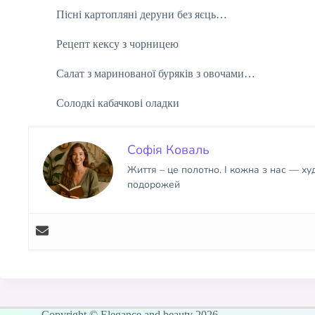
Пісні картопляні деруни без яєць…
Рецепт кексу з чорницею
Салат з маринованої буряків з овочами…
Солодкі кабачкові оладки
Софія Коваль
Життя – це полотно. І кожна з нас — х
подорожей
Copyright © Elegance and beauty 2026