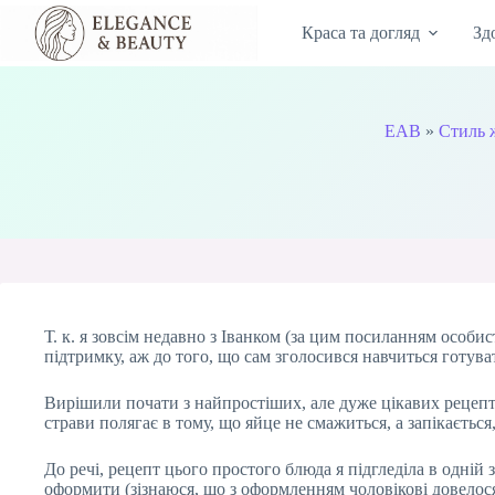
Перейти
до
Краса та догляд
Зд
вмісту
EAB
»
Стиль 
Т. к. я зовсім недавно з Іванком (за цим посиланням особи
підтримку, аж до того, що сам зголосився навчиться готуват
Вирішили почати з найпростіших, але дуже цікавих рецепт
страви полягає в тому, що яйце не смажиться, а запікаєтьс
До речі, рецепт цього простого блюда я підгледіла в одній
оформити (зізнаюся, що з оформленням чоловікові довелос