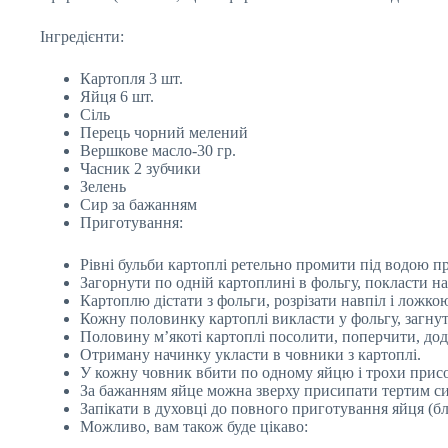
Інгредієнти:
Картопля 3 шт.
Яйця 6 шт.
Сіль
Перець чорний мелений
Вершкове масло-30 гр.
Часник 2 зубчики
Зелень
Сир за бажанням
Приготування:
Рівні бульби картоплі ретельно промити під водою п
Загорнути по одній картоплині в фольгу, покласти на 
Картоплю дістати з фольги, розрізати навпіл і ложко
Кожну половинку картоплі викласти у фольгу, загнут
Половину м’якоті картоплі посолити, поперчити, дод
Отриману начинку укласти в човники з картоплі.
У кожну човник вбити по одному яйцю і трохи прис
За бажанням яйце можна зверху присипати тертим с
Запікати в духовці до повного приготування яйця (бл
Можливо, вам також буде цікаво: