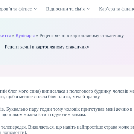
оров’я та фітнес
Відносини та сім’я
Кар’єра та фінан
життя
»
Кулінарія
»
Рецепт яєчні в картопляному стаканчику
Рецепт яєчні в картопляному стаканчику
стий блог мого сина) виписалася з пологового будинку, чоловік м
и, щоб я менше стояла біля плити, хоча б зранку.
ів. Буквально пару годин тому чоловік приготував мені яєчню в
я, що цілком можна їсти і годуючим мамам.
 з телепередач. Виявляється, що навіть найпростіше страва може 
я допомогти).