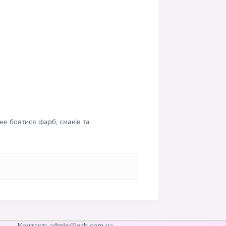
не боятися фарб, смаків та
Контакт: admin@eab.com.ua