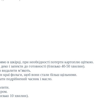
рямо в шкірці, при необхідності потерти картоплю щіткою.
деко і запекти до готовності (близько 40-50 хвилин).
ю видалити м’якоть.
и краї фольги, щоб вони стали більш щільними.
ати подрібнений часник і масло.
олити.
иром.
изько 10 хвилин).