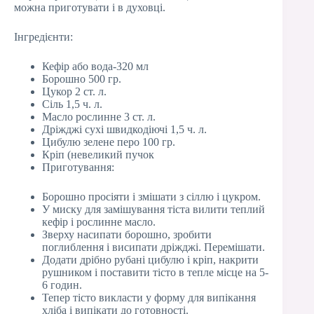
можна приготувати і в духовці.
Інгредієнти:
Кефір або вода-320 мл
Борошно 500 гр.
Цукор 2 ст. л.
Сіль 1,5 ч. л.
Масло рослинне 3 ст. л.
Дріжджі сухі швидкодіючі 1,5 ч. л.
Цибулю зелене перо 100 гр.
Кріп (невеликий пучок
Приготування:
Борошно просіяти і змішати з сіллю і цукром.
У миску для замішування тіста вилити теплий
кефір і рослинне масло.
Зверху насипати борошно, зробити
поглиблення і висипати дріжджі. Перемішати.
Додати дрібно рубані цибулю і кріп, накрити
рушником і поставити тісто в тепле місце на 5-
6 годин.
Тепер тісто викласти у форму для випікання
хліба і випікати до готовності.