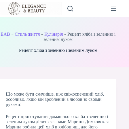
Перейти
до
вмісту
EAB
»
Стиль життя
»
Кулінарія
»
Рецепт хліба з зеленню і
зеленим луком
Рецепт хліба з зеленню і зеленим луком
Що може бути смачніше, ніж свіжоспечений хліб,
особливо, якщо він зроблений з любов’ю своїми
руками!
Рецепт приготування домашнього хліба з зеленню і
зеленим луком ділиться з нами Марини Димковская.
Марина робила цей хліб в хлібопічці, але його