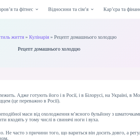
оров’я та фітнес
Відносини та сім’я
Кар’єра та фінан
тиль життя
»
Кулінарія
»
Рецепт домашнього холодцю
Рецепт домашнього холодцю
ежить. Адже готують його і в Росії, і в Білорусі, на Україні, в Мол
дцем (це переважно в Росії).
леподібної маси від охолодження м’ясного бульйону з шматочкам
и входять у тому числі в свинячі ноги і вуха.
о. Не часто з причини того, що вариться він досить довго, а рег
ном.