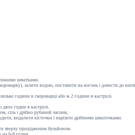
великими шматками.
короварку), залити водою, поставити на вогонь і довести до кипі
изько години в скороварці або ж 2 години в каструлі.
 двох годин в каструлі.
ом, сіль і дрібно рубаний часник.
студити, видалити кісточки і нарізати дрібними шматочками.
ити зверху процідженим бульйоном.
 на 6-8 годин.