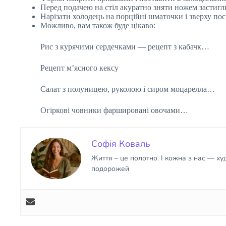
Перед подачею на стіл акуратно зняти ножем застигл
Нарізати холодець на порційні шматочки і зверху по
Можливо, вам також буде цікаво:
Рис з курячими сердечками — рецепт з кабачк…
Рецепт м’ясного кексу
Салат з полуницею, руколою і сиром моцарелла…
Огіркові човники фаршировані овочами…
Софія Коваль
Життя – це полотно. І кожна з нас — х
подорожей