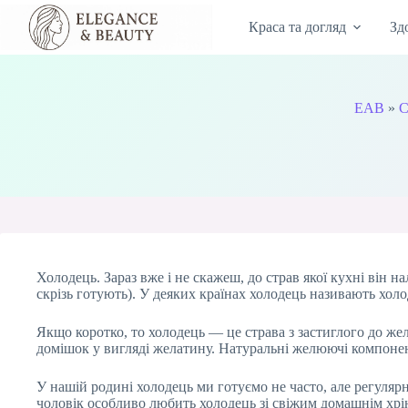
Перейти
до
Краса та догляд
Зд
вмісту
EAB
»
С
Холодець. Зараз вже і не скажеш, до страв якої кухні він нал
скрізь готують). У деяких країнах холодець називають холо
Якщо коротко, то холодець — це страва з застиглого до же
домішок у вигляді желатину. Натуральні желюючі компонент
У нашій родині холодець ми готуємо не часто, але регулярн
чоловік особливо любить холодець зі свіжим домашнім хрі