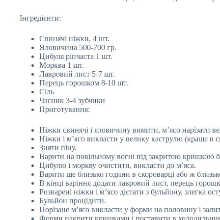
Інгредієнти:
Свинячі ніжки, 4 шт.
Яловичина 500-700 гр.
Цибуля ріпчаста 1 шт.
Морква 1 шт.
Лавровий лист 5-7 шт.
Перець горошком 8-10 шт.
Сіль
Часник 3-4 зубчики
Приготування:
Ніжки свинячі і яловичину вимити, м’ясо нарізати 
Ніжки і м’ясо викласти у велику каструлю (краще в с
Зняти піну.
Варити на повільному вогні під закритою кришкою бл
Цибулю і моркву очистити, викласти до м’яса.
Варити ще близько години в скороварці або ж близько
В кінці варіння додати лавровий лист, перець горошк
Розварені ніжки і м’ясо дістати з бульйону, злегка о
Бульйон процідити.
Порізане м’ясо викласти у форми на половину і зал
Форми накрити кришками і поставити в холодильник