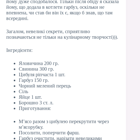
йому дуже сподобалося. Тільки після обіду я сказала
йому, що додала в котлети гарбуз, оскільки не
впевнена, чи став би він їх є, якщо б знав, що там
всередині.
Загалом, невеликі секрети, сприятливо
позначаються не тільки на кулінарному творчості))).
Інгредієнти:
Яловичина 200 гр.
Свинина 300 гр.
Цибуля ріпчаста 1 шт.
Гарбуз 150 гр.
Чорний мелений перець
Сіль
Яйце 1 шт.
Борошно 3 ст. л.
Приготування:
М’ясо разом з цибулею перекрутити через
м’ясорубку.
Посолити, поперчити фарш.
Гарбуз очистити, нарізати невеликими