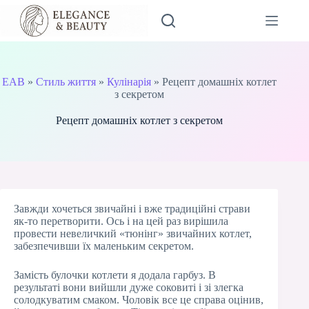
Перейти
до
вмісту
EAB
»
Стиль життя
»
Кулінарія
»
Рецепт домашніх котлет
з секретом
Рецепт домашніх котлет з секретом
Завжди хочеться звичайні і вже традиційні страви
як-то перетворити. Ось і на цей раз вирішила
провести невеличкий «тюнінг» звичайних котлет,
забезпечивши їх маленьким секретом.
Замість булочки котлети я додала гарбуз. В
результаті вони вийшли дуже соковиті і зі злегка
солодкуватим смаком. Чоловік все це справа оцінив,