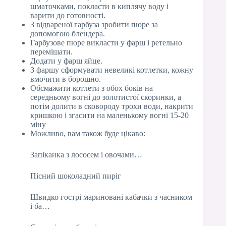
шматочками, покласти в киплячу воду і
варити до готовності.
З відвареної гарбуза зробити пюре за
допомогою блендера.
Гарбузове пюре викласти у фарш і ретельно
перемішати.
Додати у фарш яйце.
З фаршу сформувати невеликі котлетки, кожну
вмочити в борошно.
Обсмажити котлети з обох боків на
середньому вогні до золотистої скоринки, а
потім долити в сковороду трохи води, накрити
кришкою і згасити на маленькому вогні 15-20
міну
Можливо, вам також буде цікаво:
Запіканка з лососем і овочами…
Пісний шоколадний пиріг
Швидко гострі мариновані кабачки з часником
і ба…