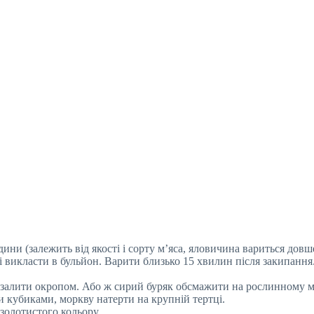
ини (залежить від якості і сорту м’яса, яловичина вариться довше
 викласти в бульйон. Варити близько 15 хвилин після закипання
, залити окропом. Або ж сирий буряк обсмажити на рослинному ма
 кубиками, моркву натерти на крупній тертці.
золотистого кольору.