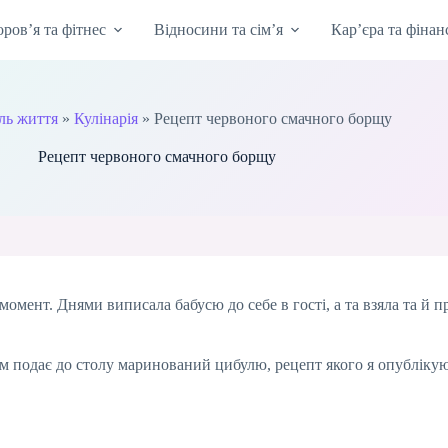
оров’я та фітнес
Відносини та сім’я
Кар’єра та фінан
ль життя
»
Кулінарія
»
Рецепт червоного смачного борщу
Рецепт червоного смачного борщу
омент. Днями виписала бабусю до себе в гості, а та взяла та й пр
щем подає до столу маринований цибулю, рецепт якого я опубліку