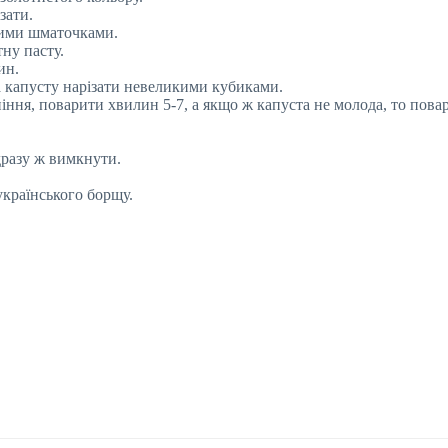
зати.
кими шматочками.
тну пасту.
ин.
а капусту нарізати невеликими кубиками.
іння, поварити хвилин 5-7, а якщо ж капуста не молода, то повар
дразу ж вимкнути.
українського борщу.