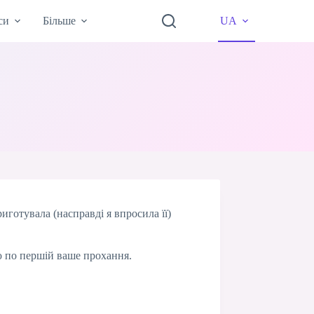
си
Більше
UA
иготувала (насправді я впросила її)
ю по першій ваше прохання.