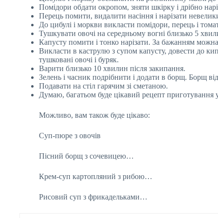
Помідори обдати окропом, зняти шкірку і дрібно нарі
Перець помити, видалити насіння і нарізати невели
До цибулі і моркви викласти помідори, перець і тома
Тушкувати овочі на середньому вогні близько 5 хвил
Капусту помити і тонко нарізати. За бажанням можн
Викласти в каструлю з супом капусту, довести до кип
тушковані овочі і буряк.
Варити близько 10 хвилин після закипання.
Зелень і часник подрібнити і додати в борщ. Борщ ві
Подавати на стіл гарячим зі сметаною.
Думаю, багатьом буде цікавий рецепт приготування 
Можливо, вам також буде цікаво:
Суп-пюре з овочів
Пісний борщ з сочевицею…
Крем-суп картопляний з рибою…
Рисовий суп з фрикадельками…