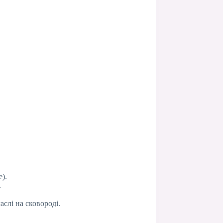
).
.
слі на сковороді.