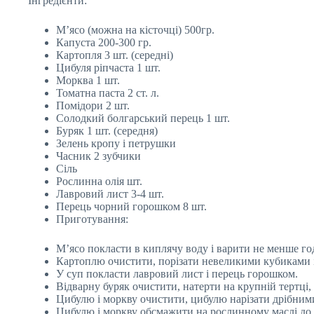
Інгредієнти:
М’ясо (можна на кісточці) 500гр.
Капуста 200-300 гр.
Картопля 3 шт. (середні)
Цибуля ріпчаста 1 шт.
Морква 1 шт.
Томатна паста 2 ст. л.
Помідори 2 шт.
Солодкий болгарський перець 1 шт.
Буряк 1 шт. (середня)
Зелень кропу і петрушки
Часник 2 зубчики
Сіль
Рослинна олія шт.
Лавровий лист 3-4 шт.
Перець чорний горошком 8 шт.
Приготування:
М’ясо покласти в киплячу воду і варити не менше год
Картоплю очистити, порізати невеликими кубиками і
У суп покласти лавровий лист і перець горошком.
Відварну буряк очистити, натерти на крупній тертці
Цибулю і моркву очистити, цибулю нарізати дрібними
Цибулю і моркву обсмажити на рослинному маслі до 