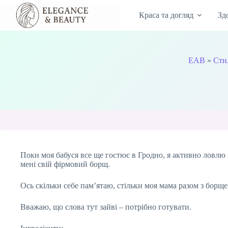
Перейти
до
Краса та догляд
Зд
вмісту
EAB
»
Сти
Поки моя бабуся все ще гостює в Гродно, я активно ловлю м
мені свій фірмовий борщ.
Ось скільки себе пам’ятаю, стільки моя мама разом з бор
Вважаю, що слова тут зайві – потрібно готувати.