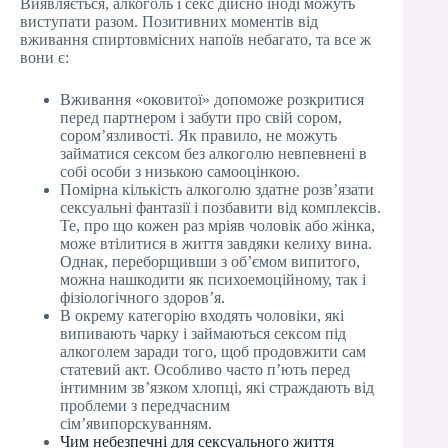
Виявляється, алкоголь і секс дійсно іноді можуть
виступати разом. Позитивних моментів від
вживання спиртовмісних напоїв небагато, та все ж
вони є:
Вживання «оковитої» допоможе розкритися
перед партнером і забути про свій сором,
сором’язливості. Як правило, не можуть
займатися сексом без алкоголю невпевнені в
собі особи з низькою самооцінкою.
Помірна кількість алкоголю здатне розв’язати
сексуальні фантазії і позбавити від комплексів.
Те, про що кожен раз мріяв чоловік або жінка,
може втілитися в життя завдяки келиху вина.
Однак, переборщивши з об’ємом випитого,
можна нашкодити як психоемоційному, так і
фізіологічного здоров’я.
В окрему категорію входять чоловіки, які
випивають чарку і займаються сексом під
алкоголем заради того, щоб продовжити сам
статевий акт. Особливо часто п’ють перед
інтимним зв’язком хлопці, які страждають від
проблеми з передчасним
сім’явипорскуванням.
Чим небезпечні для сексуального життя