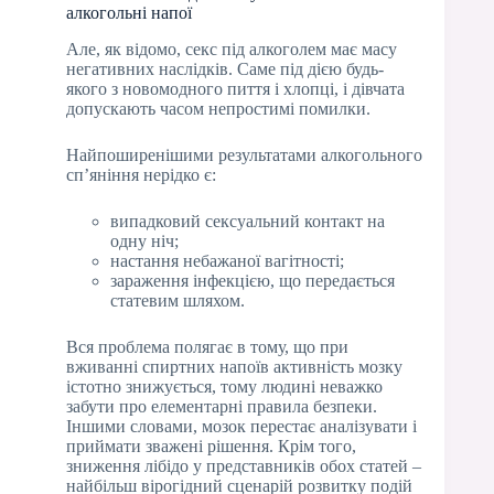
алкогольні напої
Але, як відомо, секс під алкоголем має масу
негативних наслідків. Саме під дією будь-
якого з новомодного пиття і хлопці, і дівчата
допускають часом непростимі помилки.
Найпоширенішими результатами алкогольного
сп’яніння нерідко є:
випадковий сексуальний контакт на
одну ніч;
настання небажаної вагітності;
зараження інфекцією, що передається
статевим шляхом.
Вся проблема полягає в тому, що при
вживанні спиртних напоїв активність мозку
істотно знижується, тому людині неважко
забути про елементарні правила безпеки.
Іншими словами, мозок перестає аналізувати і
приймати зважені рішення. Крім того,
зниження лібідо у представників обох статей –
найбільш вірогідний сценарій розвитку подій