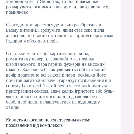
доповнюються? Якщо так, то поспішаємо вас
розчарувати, оскільки ваша думка, швидше за все,
помилково.
Сьогодні постараємося детально розібратися в
цьому питанні, і зрозуміти, яким стає секс після
алкоголю, що такий статевий акт принесе організмів
і здоров’я обох партнерів.
От тільки уявіть собі картину: він і вона,
романтичну вечерю, і, звичайно ж, пляшка
шампанського, пара гарних фужерів на високих
ніжках. Здавалося б, так уявляють собі інтимний
вечір практично всі закохані пари, оскільки його
початок багатообіцяюче і гарантує позбавлення від
сорому і скутості. Такий вечір часто закінчується
пристрасним сексом, адже келих ігристого або будь-
якого іншого спиртного напою дозволяє без
особливої праці налаштуватися на відповідну
хвилю.
Користь алкоголю перед статевим актом:
позбавлення від комплексів