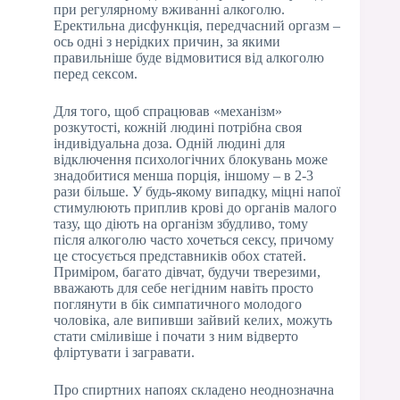
при регулярному вживанні алкоголю.
Еректильна дисфункція, передчасний оргазм –
ось одні з нерідких причин, за якими
правильніше буде відмовитися від алкоголю
перед сексом.
Для того, щоб спрацював «механізм»
розкутості, кожній людині потрібна своя
індивідуальна доза. Одній людині для
відключення психологічних блокувань може
знадобитися менша порція, іншому – в 2-3
рази більше. У будь-якому випадку, міцні напої
стимулюють приплив крові до органів малого
тазу, що діють на організм збудливо, тому
після алкоголю часто хочеться сексу, причому
це стосується представників обох статей.
Приміром, багато дівчат, будучи тверезими,
вважають для себе негідним навіть просто
поглянути в бік симпатичного молодого
чоловіка, але випивши зайвий келих, можуть
стати сміливіше і почати з ним відверто
фліртувати і загравати.
Про спиртних напоях складено неоднозначна