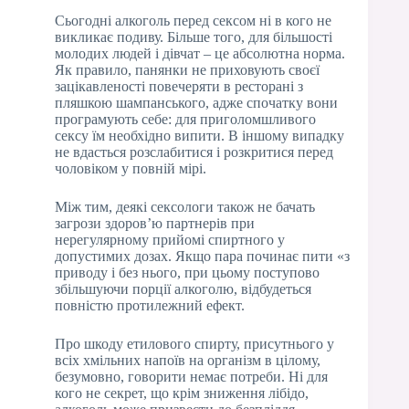
Сьогодні алкоголь перед сексом ні в кого не
викликає подиву. Більше того, для більшості
молодих людей і дівчат – це абсолютна норма.
Як правило, панянки не приховують своєї
зацікавленості повечеряти в ресторані з
пляшкою шампанського, адже спочатку вони
програмують себе: для приголомшливого
сексу їм необхідно випити. В іншому випадку
не вдасться розслабитися і розкритися перед
чоловіком у повній мірі.
Між тим, деякі сексологи також не бачать
загрози здоров’ю партнерів при
нерегулярному прийомі спиртного у
допустимих дозах. Якщо пара починає пити «з
приводу і без нього, при цьому поступово
збільшуючи порції алкоголю, відбудеться
повністю протилежний ефект.
Про шкоду етилового спирту, присутнього у
всіх хмільних напоїв на організм в цілому,
безумовно, говорити немає потреби. Ні для
кого не секрет, що крім зниження лібідо,