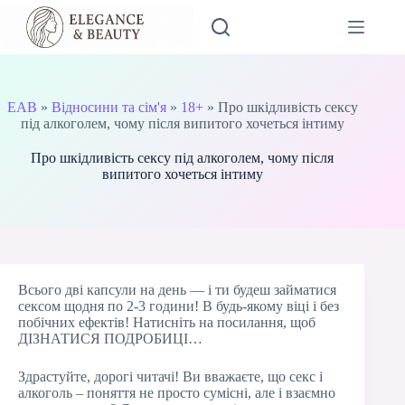
Перейти
до
вмісту
EAB
»
Відносини та сім'я
»
18+
»
Про шкідливість сексу
під алкоголем, чому після випитого хочеться інтиму
Про шкідливість сексу під алкоголем, чому після
випитого хочеться інтиму
Всього дві капсули на день — і ти будеш займатися
сексом щодня по 2-3 години! В будь-якому віці і без
побічних ефектів! Натисніть на посилання, щоб
ДІЗНАТИСЯ ПОДРОБИЦІ…
Здрастуйте, дорогі читачі! Ви вважаєте, що секс і
алкоголь – поняття не просто сумісні, але і взаємно