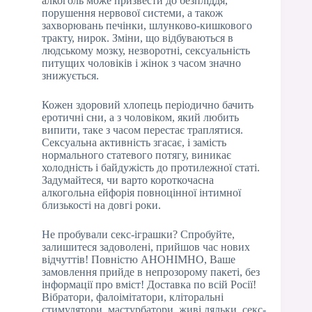
алкоголь може призвести до безпліддя,
порушення нервової системи, а також
захворювань печінки, шлунково-кишкового
тракту, нирок. Зміни, що відбуваються в
людському мозку, незворотні, сексуальність
питущих чоловіків і жінок з часом значно
знижується.
Кожен здоровий хлопець періодично бачить
еротичні сни, а з чоловіком, який любить
випити, таке з часом перестає траплятися.
Сексуальна активність згасає, і замість
нормального статевого потягу, виникає
холодність і байдужість до протилежної статі.
Задумайтеся, чи варто короткочасна
алкогольна ейфорія повноцінної інтимної
близькості на довгі роки.
Не пробували секс-іграшки? Спробуйте,
залишитеся задоволені, прийшов час нових
відчуттів! Повністю АНОНІМНО, Ваше
замовлення прийде в непрозорому пакеті, без
інформації про вміст! Доставка по всій Росії!
Вібратори, фалоімітатори, кліторальні
стимулятори, мастурбатори, живі ляльки, секс-