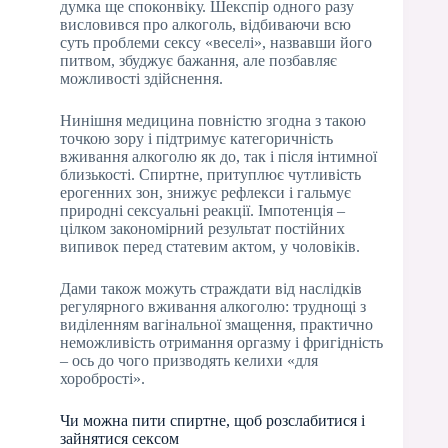
думка ще споконвіку. Шекспір одного разу
висловився про алкоголь, відбиваючи всю
суть проблеми сексу «веселі», назвавши його
питвом, збуджує бажання, але позбавляє
можливості здійснення.
Нинішня медицина повністю згодна з такою
точкою зору і підтримує категоричність
вживання алкоголю як до, так і після інтимної
близькості. Спиртне, притуплює чутливість
ерогенних зон, знижує рефлекси і гальмує
природні сексуальні реакції. Імпотенція –
цілком закономірний результат постійних
випивок перед статевим актом, у чоловіків.
Дами також можуть страждати від наслідків
регулярного вживання алкоголю: труднощі з
виділенням вагінальної змащення, практично
неможливість отримання оргазму і фригідність
– ось до чого призводять келихи «для
хоробрості».
Чи можна пити спиртне, щоб розслабитися і
зайнятися сексом