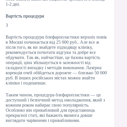
1-2 дні.
Вартість процедури
3
Вартість процедури блефаропластики верхніх повік
в Москві починається від 25 000 руб.. Але все ж
після того, як ви знайдете підходящу клініку,
рекомендується почитати відгуки та добре все
обдумати. Так як, найчастіше, це базова вартість
операції, ціна збільшується в залежності від
складності випадку і методів виконання. Лазерна
корекція очей обійдеться дорожче — близько 50 000
руб. В інших російських містах можна знайти
клініки і подешевше.
Таким чином, процедура блефаропластики — це
доступний і безпечний метод омолодження, який з
кожним роком набирає свою популярність.
Особливо він привабливий для представниць
прекрасної статі, які бажають якомога довше
виглядати чарівними і привабливими.