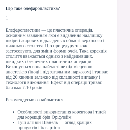
Що таке блефаропластика?
1
Блефаропластика — це пластична операція,
основним завданням якої є видалення надлишку
шкіри і жирових відкладень в області верхнього і
нижнього століття. Цю процедуру також
застосовують для зміни форми очей. Така корекція
століття вважається однією з найдешевших,
швидких і безпечних пластичних операцій.
Виконується вона найчастіше під місцевою
анестезією (іноді і під загальним наркозом) і триває
від 20 хвилин залежно від складності випадку і
технології виконання. Ефект від операції триває
близько 7-10 років.
Рекомендуємо ознайомитися
Особливості використання коректора і тіней
для корекції брів Оріфлейм
Туш для вій Шанель — огляд кращих
продуктів і їх вартість