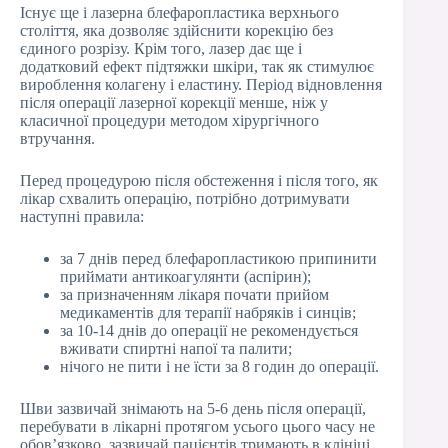
Існує ще і лазерна блефаропластика верхнього
століття, яка дозволяє здійснити корекцію без
єдиного розрізу. Крім того, лазер дає ще і
додатковий ефект підтяжки шкіри, так як стимулює
вироблення колагену і еластину. Період відновлення
після операції лазерної корекції менше, ніж у
класичної процедури методом хірургічного
втручання.
Перед процедурою після обстеження і після того, як
лікар схвалить операцію, потрібно дотримувати
наступні правила:
за 7 днів перед блефаропластикою припинити
приймати антикоагулянти (аспірин);
за призначенням лікаря почати прийом
медикаментів для терапії набряків і синців;
за 10-14 днів до операції не рекомендується
вживати спиртні напої та палити;
нічого не пити і не їсти за 8 годин до операції.
Шви зазвичай знімають на 5-6 день після операції,
перебувати в лікарні протягом усього цього часу не
обов’язково, зазвичай пацієнтів тримають в клініці