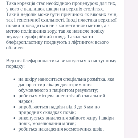
Така корекція стає необхідною процедурою для тих,
у кого є надлишок шкіри на верхніх століттях.
Такий недолік може бути причиною як вікових змін,
так і генетичної схильності. Іноді пластика верхньої
повіки проводиться не з косметичною метою, а з
метою поліпшення зору, так як нависле повіку
звужує периферійний огляд. Також часто
блефаропластику поєднують з ліфтингом всього
обличчя.
Верхня блефаропластика виконується в наступному
порядку:
на шкіру наноситься спеціальна розмітка, яка
дає орієнтир лікаря для отримання
обумовленого з пацієнтом результату;
робиться місцева анестезія або загальний
наркоз;
виробляються надрізи від 3 до 5 мм по
природних складках повік;
виконується видалення зайвого жиру і шкіри
повік, моделювання м’язів;
робиться накладення косметичних швів.