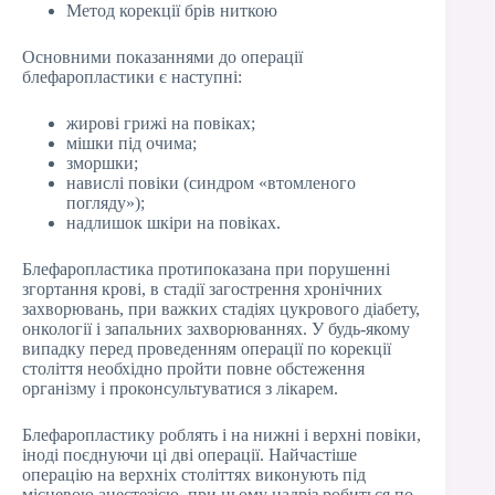
Метод корекції брів ниткою
Основними показаннями до операції
блефаропластики є наступні:
жирові грижі на повіках;
мішки під очима;
зморшки;
навислі повіки (синдром «втомленого
погляду»);
надлишок шкіри на повіках.
Блефаропластика протипоказана при порушенні
згортання крові, в стадії загострення хронічних
захворювань, при важких стадіях цукрового діабету,
онкології і запальних захворюваннях. У будь-якому
випадку перед проведенням операції по корекції
століття необхідно пройти повне обстеження
організму і проконсультуватися з лікарем.
Блефаропластику роблять і на нижні і верхні повіки,
іноді поєднуючи ці дві операції. Найчастіше
операцію на верхніх століттях виконують під
місцевою анестезією, при цьому надріз робиться по