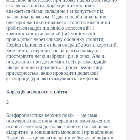
складках століття. Корекція нижніх повік
вважається більш складною і виконується під
загальним наркозом. Є два способи виконання
блефаропластики нижнього століття: класичний
(робиться надріз під лінією волосся вій) і
трансконъюнктивальный (всі маніпуляції
проводяться через слизову оболонку століття).
Період відновлення після операції досить короткий.
Звичайно, в перший час пацієнтки можуть
спостерігати легкі набряки і різі в очах. Але ці
нездужання при дотриманні всіх рекомендацій
лікаря швидко проходять. Процес реабілітації
прискорюється, якщо проводити додаткові
фізіопроцедури, які стимулюють лимфоток.
Корекція верхнього століття
2
Блефаропластика верхніх повік — це сама
популярна пластична операція по омолодженню
особи, саме вона дозволяє зробити погляд більш
відкритим, а зовнішність молодою і привабливою.
Адже очі — це «візитна картка» будь-якої людини.