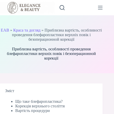
Перейти
до
вмісту
EAB
»
Краса та догляд
»
Приблизна вартість, особливості
проведення блефаропластики верхніх повік і
безоперационной корекції
Приблизна вартість, особливості проведення
блефаропластики верхніх повік і безоперационной
корекції
Зміст
Що таке блефаропластика?
Корекція верхнього століття
Вартість процедури