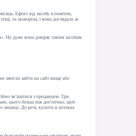
ісяць. Ефект від засобу я помітив,
щі, та захворіла, і вона доглядала за
». Не дуже вона довіряє таким засобам.
 не змогли зайти на сайт вище або
ійно зв’язатися з продавцем. Три
маю, цього більш ніж достатньо, щоб
о знижці. До речі, купити в аптеках
це буде моїм маленьким секретом, яким