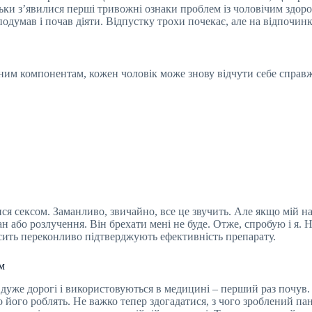
льки з’явилися перші тривожні ознаки проблем із чоловічим здоров
подумав і почав діяти. Відпустку трохи почекає, але на відпочинк
льним компонентам, кожен чоловік може знову відчути себе справ
ися сексом. Заманливо, звичайно, все це звучить. Але якщо мій н
 або розлучення. Він брехати мені не буде. Отже, спробую і я. Н
досить переконливо підтверджують ефективність препарату.
м
дуже дорогі і використовуються в медицині – перший раз почув. У
о його роблять. Не важко тепер здогадатися, з чого зроблений па