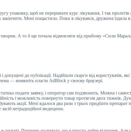
угу упаковку, щоб не переривати курс лікування. І так пролетів м
закінчити. Мені пощастило. Поки я лікувався, дружина їздила в те
говорив. А то б ще почала відмовляти від прийому «Сили Марала
і і допущені до публікації. Надійшли скарги від користувачів, які
лема — вимкніть плагін AdBlock у своєму браузері.
татньо подати заявку, і оператор сам подзвонить. Можна і самост
ійність і можливість повернути товар протягом двох тижнів. Ду
бувають акції. Мені вдалося два рази з трьох придбати препарат п
е засіб нетрадиційної медицини.
в захваті. Причому подумала, що я просто добре відпочив. Але 