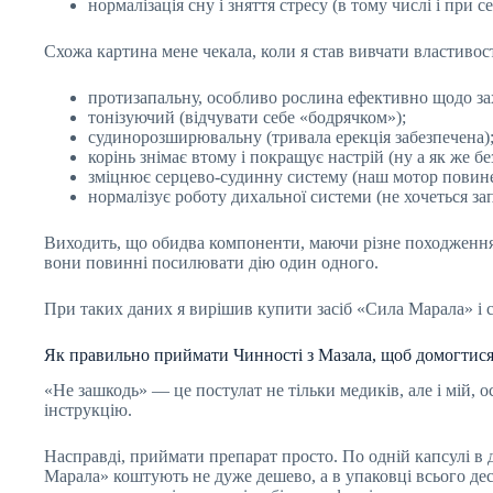
нормалізація сну і зняття стресу (в тому числі і при с
Схожа картина мене чекала, коли я став вивчати властивос
протизапальну, особливо рослина ефективно щодо зах
тонізуючий (відчувати себе «бодрячком»);
судинорозширювальну (тривала ерекція забезпечена)
корінь знімає втому і покращує настрій (ну а як же бе
зміцнює серцево-судинну систему (наш мотор повин
нормалізує роботу дихальної системи (не хочеться зап
Виходить, що обидва компоненти, маючи різне походження 
вони повинні посилювати дію один одного.
При таких даних я вирішив купити засіб «Сила Марала» і 
Як правильно приймати Чинності з Мазала, щоб домогтися
«Не зашкодь» — це постулат не тільки медиків, але і мій, 
інструкцію.
Насправді, приймати препарат просто. По одній капсулі в 
Марала» коштують не дуже дешево, а в упаковці всього дес