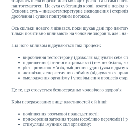
збирають після обрізки його молодих рогів. Та й самі пан
пантогематоген. Це суха субстанція крові, взятої в період
Основна суть – низькотемпературне зневоднення і стерилі
дроблення і сушки повітряним потоком.
Ось скільки нового я дізнався, поки шукав дані про панто
тільки позитивно впливають на чоловіче здоров’я, але і на 
Під його впливом відбуваються такі процеси:
вироблення тестостерону (дозволяє відчувати себе с
підвищення фізичної витривалості (теж необхідно, к
ріст і розвиток м’язів, зміцнення судин (уява відразу
активізація енергетичного обміну (відчувається прили
омолодження організму і уповільнення процесів старін
Це те, що стосується безпосередньо чоловічого здоров’я.
Крім перерахованих вище властивостей є й інші:
поліпшення розумової працездатності;
прискорення загоєння травм (особливо переломів) і р
стимуляція імунних сил організму;