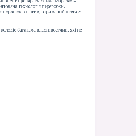
компонент препарату «Сила Марала» –
тентована технологія переробки.
их порошок з пантів, отриманий шляхом
володіє багатьма властивостями, які не