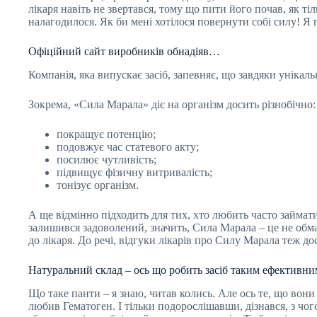
лікаря навіть не звертався, тому що пити його почав, як ті
налагодилося. Як би мені хотілося повернути собі силу! Я 
Офіційний сайт виробників обнадіяв…
Компанія, яка випускає засіб, запевняє, що завдяки уніка
Зокрема, «Сила Марала» діє на організм досить різнобічно:
покращує потенцію;
подовжує час статевого акту;
посилює чутливість;
підвищує фізичну витривалість;
тонізує організм.
А ще відмінно підходить для тих, хто любить часто займат
залишився задоволений, значить, Сила Марала – це не обман
до лікаря. До речі, відгуки лікарів про Силу Марала теж 
Натуральний склад – ось що робить засіб таким ефективни
Що таке панти – я знаю, читав колись. Але ось те, що вони 
любив Гематоген. І тільки подорослішавши, дізнався, з чог