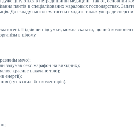
ти дуже цінуються в нетрадиційній медицині. Так от, основний 
 різання пантів в спеціалізованих мараловых господарствах. Запа
зація. До складу пантогематогена входить також ультрадисперсн
гематогені. Підвівши підсумки, можна сказати, що цей компонент 
організм в цілому.
правжнім мачо);
оли задумав секс-марафон на вихідних);
 малює красиве накачане тіло);
в енергії);
ня (тут взагалі без коментарів).
ан;