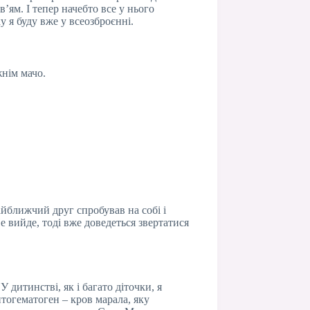
’ям. І тепер начебто все у нього
у я буду вже у всеозброєнні.
жнім мачо.
айближчий друг спробував на собі і
е вийде, тоді вже доведеться звертатися
 дитинстві, як і багато діточки, я
нтогематоген – кров марала, яку