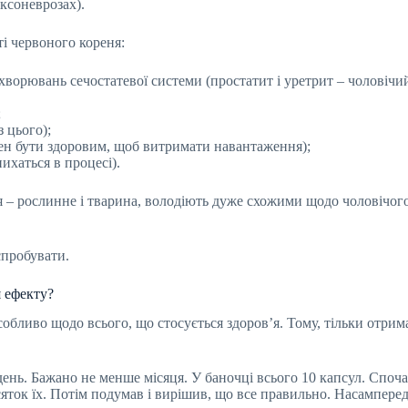
ексоневрозах).
ті червоного кореня:
ворювань сечостатевої системи (простатит і уретрит – чоловічий
;
з цього);
ен бути здоровим, щоб витримати навантаження);
ихаться в процесі).
– рослинне і тварина, володіють дуже схожими щодо чоловічого
спробувати.
 ефекту?
особливо щодо всього, що стосується здоров’я. Тому, тільки отри
день. Бажано не менше місяця. У баночці всього 10 капсул. Споч
яток їх. Потім подумав і вирішив, що все правильно. Насампере