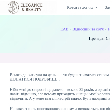
Перейти
до
Краса та догляд
Зд
вмісту
EAB
»
Відносини та сім'я
»
1
Препарат Си
Всього дві капсули на день — і ти будеш займатися сексом 
ДІЗНАТИСЯ ПОДРОБИЦІ…
Ніби мені до старості ще далеко – всього 35 років, а орга
навіть відмінно, але всьому приходить кінець і моєї чолов
відпочити. А у мене взагалі настрій впало. Бути наодинці 
Напився з горя, проговорився одному, а виявляється, що в