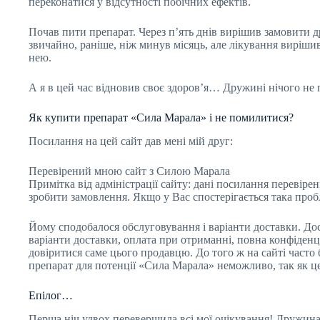
переконатися у відсутності побічних ефектів.
Почав пити препарат. Через п’ять днів вирішив замовити др
звичайно, раніше, ніж минув місяць, але лікування вирішив 
нею.
А я в цей час відновив своє здоров’я… Дружині нічого не 
Як купити препарат «Сила Марала» і не помилитися?
Посилання на цей сайт дав мені мій друг:
Перевірений мною сайт з Силою Марала
Примітка від адміністрації сайту: дані посилання перевірен
зробити замовлення. Якщо у Вас спостерігається така проб
Йому сподобалося обслуговування і варіанти доставки. Дос
варіанти доставки, оплата при отриманні, повна конфіденц
довіритися саме цього продавцю. До того ж на сайті часто 
препарат для потенції «Сила Марала» неможливо, так як ц
Епілог…
Перша ніч удвох перевершила всі мої очікування! Дружина 