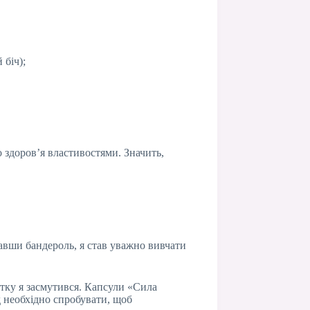
 біч);
 здоров’я властивостями. Значить,
мавши бандероль, я став уважно вивчати
атку я засмутився. Капсули «Сила
д необхідно спробувати, щоб