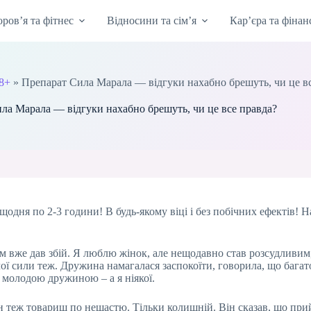
оров’я та фітнес
Відносини та сім’я
Кар’єра та фінан
8+
»
Препарат Сила Марала — відгуки нахабно брешуть, чи це в
ла Марала — відгуки нахабно брешуть, чи це все правда?
щодня по 2-3 години! В будь-якому віці і без побічних ефектів! 
нізм вже дав збій. Я люблю жінок, але нещодавно став розсудливи
ічої сили теж. Дружина намагалася заспокоїти, говорила, що бага
з молодою дружиною – а я ніякої.
ін теж товариш по нещастю. Тільки колишній. Він сказав, що пр