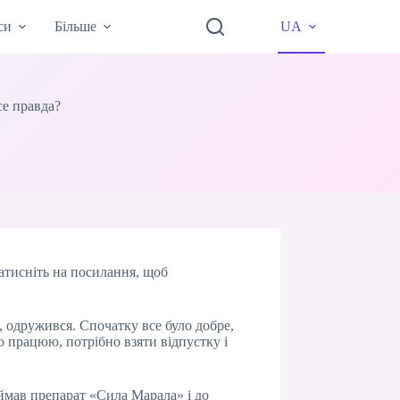
си
Більше
UA
се правда?
Натисніть на посилання, щоб
м, одружився. Спочатку все було добре,
то працюю, потрібно взяти відпустку і
иймав препарат «Сила Марала» і до