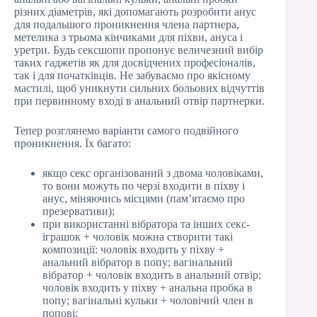
різних діаметрів, які допомагають розробити анус
для подальшого проникнення члена партнера,
метелика з трьома кінчиками для піхви, ануса і
уретри. Будь сексшопи пропонує величезний вибір
таких гаджетів як для досвідчених професіоналів,
так і для початківців. Не забуваємо про якісному
мастилі, щоб уникнути сильних больових відчуттів
при первинному вході в анальний отвір партнерки.
Тепер розглянемо варіанти самого подвійного
проникнення. Їх багато:
якщо секс організований з двома чоловіками,
то вони можуть по черзі входити в піхву і
анус, міняючись місцями (пам’ятаємо про
презервативи);
при використанні вібратора та інших секс-
іграшок + чоловік можна створити такі
композиції: чоловік входить у піхву +
анальний вібратор в попу; вагінальний
вібратор + чоловік входить в анальний отвір;
чоловік входить у піхву + анальна пробка в
попу; вагінальні кульки + чоловічий член в
попові;