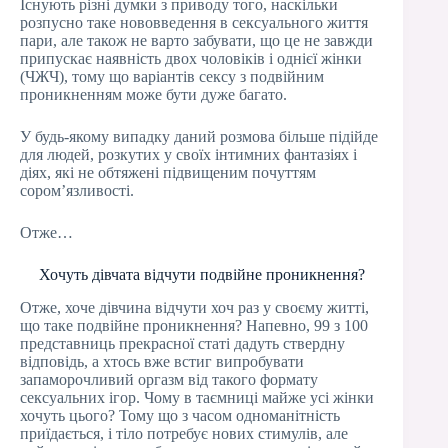
Існують різні думки з приводу того, наскільки
розпусно таке нововведення в сексуального життя
пари, але також не варто забувати, що це не завжди
припускає наявність двох чоловіків і однієї жінки
(ЧЖЧ), тому що варіантів сексу з подвійним
проникненням може бути дуже багато.
У будь-якому випадку даний розмова більше підійде
для людей, розкутих у своїх інтимних фантазіях і
діях, які не обтяжені підвищеним почуттям
сором’язливості.
Отже…
Хочуть дівчата відчути подвійне проникнення?
Отже, хоче дівчина відчути хоч раз у своєму житті,
що таке подвійне проникнення? Напевно, 99 з 100
представниць прекрасної статі дадуть ствердну
відповідь, а хтось вже встиг випробувати
запаморочливий оргазм від такого формату
сексуальних ігор. Чому в таємниці майже усі жінки
хочуть цього? Тому що з часом одноманітність
приїдається, і тіло потребує нових стимулів, але