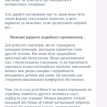
непересічних площинах!
Але давайте поговоримо про те, яким може бути
такий формат сексуальних відносин, в яких
варіантах це можливо, та як організувати перший
раз…
Можливі варіанти подвійного проникнення…
Для розкутих партнерів, які не страждають
нападами ревнощів, ідеальним варіантом стане
другий чоловік. Він може бути традиційної
орієнтації або бісексуалом. Якщо організовувати
секс з бісексуальною учасником, то ви виключаєте
одночасно кілька потенційних проблем: змагальний
момент між двома самцями і неприйняття
випадкових дотиків між ними. Це важливо для
створення максимально комфортної обстановки.
Тим, хто в силу релігійності чи інших переконань не
сприймає наявність другого чоловіка в сексі,
підійдуть секс-іграшки. Можна придбати тонкий
анальний або більш об’ємний вагінальний вібратор,
анальні або вагінальні кульки, анальні пробки