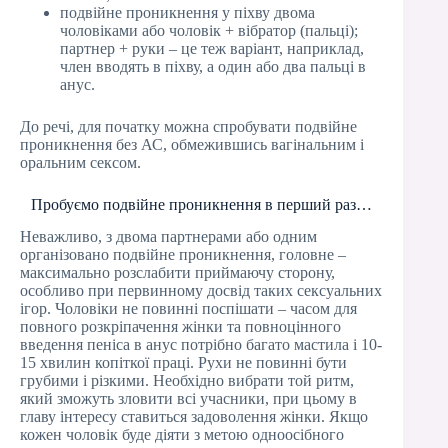
подвійне проникнення у піхву двома
чоловіками або чоловік + вібратор (пальці);
партнер + руки – це теж варіант, наприклад,
член вводять в піхву, а один або два пальці в
анус.
До речі, для початку можна спробувати подвійне
проникнення без АС, обмежившись вагінальним і
оральним сексом.
Пробуємо подвійне проникнення в перший раз…
Неважливо, з двома партнерами або одним
організовано подвійне проникнення, головне –
максимально розслабити приймаючу сторону,
особливо при первинному досвід таких сексуальних
ігор. Чоловіки не повинні поспішати – часом для
повного розкріпачення жінки та повноцінного
введення пеніса в анус потрібно багато мастила і 10-
15 хвилин копіткої праці. Рухи не повинні бути
грубими і різкими. Необхідно вибрати той ритм,
який зможуть зловити всі учасники, при цьому в
главу інтересу ставиться задоволення жінки. Якщо
кожен чоловік буде діяти з метою одноосібного