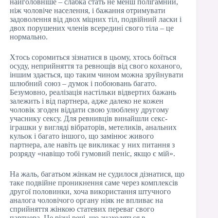
найголовніше – слабка стать не менш полігамний,
ніж чоловіче населення, і бажання отримувати
задоволення від двох міцних тіл, подвійний ласки і
двох порушених членів всередині свого тіла – це
нормально.
Хтось соромиться зізнатися в цьому, хтось боїться
осуду, неприйняття та ревнощів від свого коханого,
іншим здається, що таким чином можна зруйнувати
шлюбний союз – думок і побоювань багато.
Безумовно, реалізація настільки відвертих бажань
залежить і від партнера, адже далеко не кожен
чоловік згоден віддати свою улюблену другому
учаснику сексу. Для ревнивців винайшли секс-
іграшки у вигляді вібраторів, метеликів, анальних
кульок і багато іншого, що замінює живого
партнера, але навіть це викликає у них питання з
розряду «навіщо тобі гумовий пеніс, якщо є мій».
На жаль, багатьом жінкам не судилося дізнатися, що
таке подвійне проникнення саме через комплексів
другої половинки, хоча використання штучного
аналога чоловічого органу ніяк не впливає на
сприйняття жінкою статевих переваг свого
партнера. Це різні речі, що знаходяться в