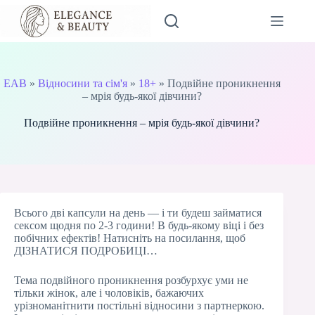
Перейти
до
вмісту
EAB
»
Відносини та сім'я
»
18+
»
Подвійне проникнення
– мрія будь-якої дівчини?
Подвійне проникнення – мрія будь-якої дівчини?
Всього дві капсули на день — і ти будеш займатися
сексом щодня по 2-3 години! В будь-якому віці і без
побічних ефектів! Натисніть на посилання, щоб
ДІЗНАТИСЯ ПОДРОБИЦІ…
Тема подвійного проникнення розбурхує уми не
тільки жінок, але і чоловіків, бажаючих
урізноманітнити постільні відносини з партнеркою.