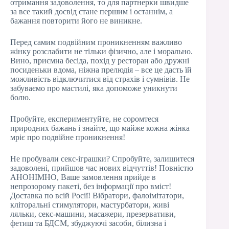
отримання задоволення, то для партнерки швидше
за все такий досвід стане першим і останнім, а
бажання повторити його не виникне.
Перед самим подвійним проникненням важливо
жінку розслабити не тільки фізично, але і морально.
Вино, приємна бесіда, похід у ресторан або дружні
посиденьки вдома, ніжна прелюдія – все це дасть їй
можливість відключитися від страхів і сумнівів. Не
забуваємо про мастилі, яка допоможе уникнути
болю.
Пробуйте, експериментуйте, не соромтеся
природних бажань і знайте, що майже кожна жінка
мріє про подвійне проникнення!
Не пробували секс-іграшки? Спробуйте, залишитеся
задоволені, прийшов час нових відчуттів! Повністю
АНОНІМНО, Ваше замовлення прийде в
непрозорому пакеті, без інформації про вміст!
Доставка по всій Росії! Вібратори, фалоімітатори,
кліторальні стимулятори, мастурбатори, живі
ляльки, секс-машини, масажери, презервативи,
фетиш та БДСМ, збуджуючі засоби, білизна і