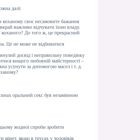
ожна далі:
ати коханому своє несамовите бажання
 вкрай важливо відчувати їхню владу.
и коханого? До того ж, це прекрасний
ра. Це не може не відбиватися
минулий досвід і неправильну поведінку
читися вищого любовній майстерності –
а усунути за допомогою масел і т. д.
оханому?
осинах оральний секс був незамінною
 цьому жодної спроби зробити
и мінет, якщо в трусах у чоловіків