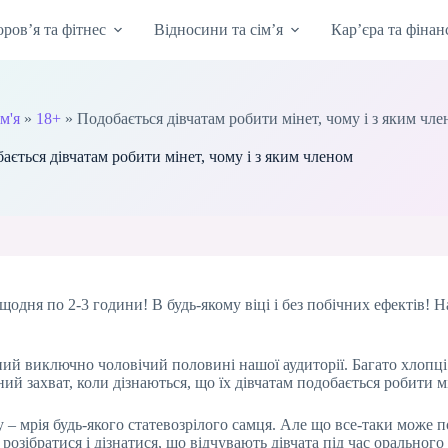
оров’я та фітнес
Відносини та сім’я
Кар’єра та фінан
м'я
»
18+
»
Подобається дівчатам робити мінет, чому і з яким чл
ається дівчатам робити мінет, чому і з яким членом
щодня по 2-3 години! В будь-якому віці і без побічних ефектів! 
ений виключно чоловічий половині нашої аудиторії. Багато хлопц
ий захват, коли дізнаються, що їх дівчатам подобається робити м
 – мрія будь-якого статевозрілого самця. Але що все-таки може п
зібратися і дізнатися, що відчувають дівчата під час орального