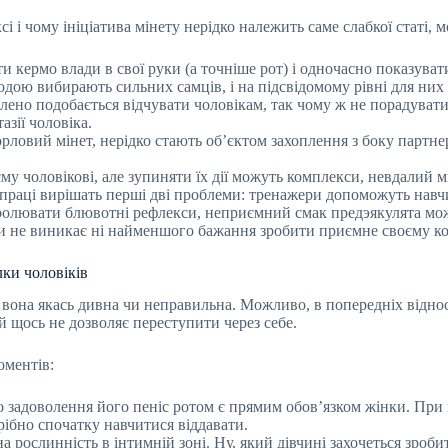
 і чому ініціатива мінету нерідко належить саме слабкої статі, м
ти кермо влади в свої руки (а точніше рот) і одночасно показув
одою вибирають сильних самців, і на підсвідомому рівні для них
алено подобається відчувати чоловікам, так чому ж не порадуват
азії чоловіка.
рловий мінет, нерідко стають об’єктом захоплення з боку партне
єму чоловікові, але зупиняти їх дії можуть комплекси, невдалий 
ої праці вирішать перші дві проблеми: тренажери допоможуть нав
тролювати блювотні рефлекси, неприємний смак предэякулята можн
рки не виникає ні найменшого бажання зробити приємне своєму к
лки чоловіків
що вона якась дивна чи неправильна. Можливо, в попередніх відн
й щось не дозволяє переступити через себе.
оментів:
о задоволення його пеніс ротом є прямим обов’язком жінки. При
рібно спочатку навчитися віддавати.
 рослинність в інтимній зоні. Ну, який дівчині захочеться зробит