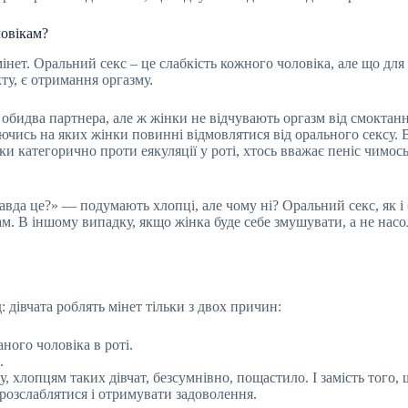
ловікам?
нет. Оральний секс – це слабкість кожного чоловіка, але що для
ту, є отримання оргазму.
 обидва партнера, але ж жінки не відчувають оргазм від смокта
уючись на яких жінки повинні відмовлятися від орального сексу
ки категорично проти еякуляції у роті, хтось вважає пеніс чимось
авда це?» — подумають хлопці, але чому ні? Оральний секс, як і 
м. В іншому випадку, якщо жінка буде себе змушувати, а не нас
 дівчата роблять мінет тільки з двох причин:
ного чоловіка в роті.
.
у, хлопцям таких дівчат, безсумнівно, пощастило. І замість того,
 розслаблятися і отримувати задоволення.