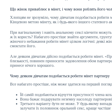
Що жінок приваблює в мінет, і чому вони роблять його чо
Хлопцям не зрозуміло, чому дівчатам подобається робити мі
Кінцевою метою мінету, як і будь-якого іншого статевого ак
При вагінальному і навіть анальному сексі кінчити можуть
ж їх користь? Набагато простіше знайти аргументи, грунт
жіночого небажання робити мінет цілком логічні: деякі жін
смоктати його.
Але деяким дівчатам дійсно подобається робити мінет. «Пр
близькості, повинен приносити задоволення обом партнера
принесе нічого хорошого.
Чому деяким дівчатам подобається робити мінет партнеру
Все набагато простіше, ніж може здатися на перший погляд:
Їй самій подобаються відчуття присутності члена коха
Вона бажає подарувати неземну насолоду партнерові
Третього варіанту бути не може. У будь-якому випадк
залучати їх половинок оральний секс, краще частіше