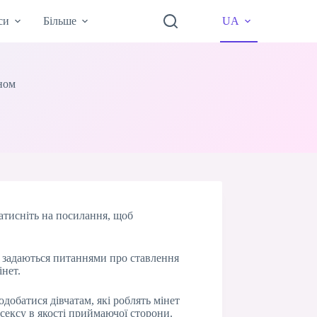
си
Більше
UA
еном
Натисніть на посилання, щоб
і задаються питаннями про ставлення
інет.
одобатися дівчатам, які роблять мінет
 сексу в якості приймаючої сторони.