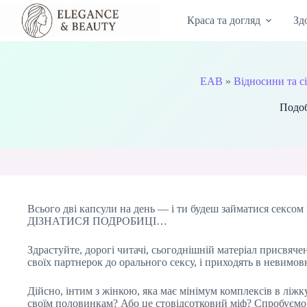
Перейти
до
Краса та догляд
Зд
вмісту
EAB
»
Відносини та сі
Подоб
Всього дві капсули на день — і ти будеш займатися сексом 
ДІЗНАТИСЯ ПОДРОБИЦІ…
Здрастуйте, дорогі читачі, сьогоднішній матеріал присвяч
своїх партнерок до орального сексу, і приходять в невимовн
Дійсно, інтим з жінкою, яка має мінімум комплексів в ліжку
своїм половинкам? Або це стовідсотковий міф? Спробуємо ро