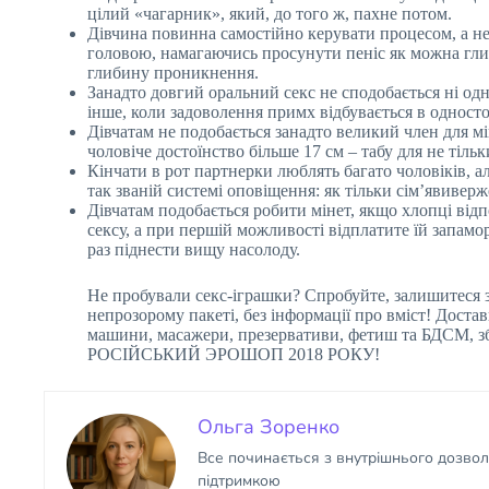
цілий «чагарник», який, до того ж, пахне потом.
Дівчина повинна самостійно керувати процесом, а не 
головою, намагаючись просунути пеніс як можна глиб
глибину проникнення.
Занадто довгий оральний секс не сподобається ні одн
інше, коли задоволення примх відбувається в односто
Дівчатам не подобається занадто великий член для мі
чоловіче достоїнство більше 17 см – табу для не тіль
Кінчати в рот партнерки люблять багато чоловіків, 
так званій системі оповіщення: як тільки сім’явивер
Дівчатам подобається робити мінет, якщо хлопці відп
сексу, а при першій можливості відплатите їй запамо
раз піднести вищу насолоду.
Не пробували секс-іграшки? Спробуйте, залишитеся
непрозорому пакеті, без інформації про вміст! Достав
машини, масажери, презервативи, фетиш та БДСМ, 
РОСІЙСЬКИЙ ЭРОШОП 2018 РОКУ!
Ольга Зоренко
Все починається з внутрішнього дозволу:
підтримкою