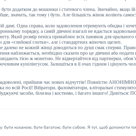
бути додатком до мошонки і статевого члена. Звичайно, якщо їй 
ше, значить, так тому і бути. Але більшість жінок воліють само
ій дамі. Одна справа, коли задоволення отримують обидва і хоче
ронньому порядку, а самій дівчині взагалі не вдасться задовольн
нету. Який розмір пеніса приваблює всіх панянок для орального се
ки для «глибокої глотки», але і стандартних жіночих щелеп.
але далеко не кожній жінці доводиться по душі смак сперми. Пра
ження наближається, необхідно сказати про це дівчині або подати
овідають тією ж монетою. Не відвертайтеся від партнерки, обов’я
рочливим кунілінгусом. Залишіться в її очах гідним і цінують чол
 задоволені, прийшов час нових відчуттів! Повністю АНОНІМНО
ка по всій Росії! Вібратори, фалоімітатори, кліторальні стимулято
збуджуючі засоби, білизна і костюми, і багато іншого! Диві
 бути коханою, бути багатою, бути собою. Я тут, щоб допомогти тоб