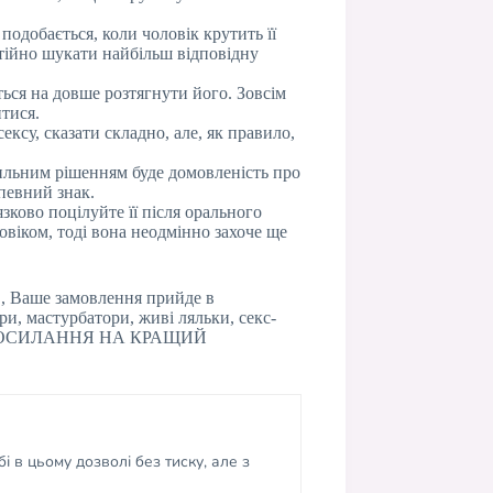
подобається, коли чоловік крутить її
стійно шукати найбільш відповідну
ться на довше розтягнути його. Зовсім
итися.
ксу, сказати складно, але, як правило,
вильним рішенням буде домовленість про
 певний знак.
зково поцілуйте її після орального
овіком, тоді вона неодмінно захоче ще
, Ваше замовлення прийде в
ри, мастурбатори, живі ляльки, секс-
ться: ПОСИЛАННЯ НА КРАЩИЙ
і в цьому дозволі без тиску, але з