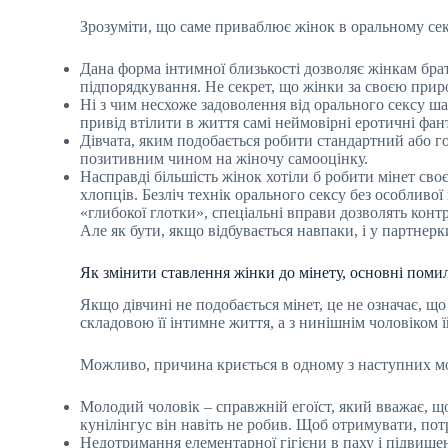
Зрозуміти, що саме приваблює жінок в оральному сексі
Дана форма інтимної близькості дозволяє жінкам бра
підпорядкування. Не секрет, що жінки за своєю прир
Ні з чим несхоже задоволення від орального сексу ш
привід втілити в життя самі неймовірні еротичні фант
Дівчата, яким подобається робити стандартний або го
позитивним чином на жіночу самооцінку.
Насправді більшість жінок хотіли б робити мінет сво
хлопців. Безліч технік орального сексу без особлив
«глибокої глотки», спеціальні вправи дозволять кон
Але як бути, якщо відбувається навпаки, і у партне
Як змінити ставлення жінки до мінету, основні поми
Якщо дівчині не подобається мінет, це не означає, 
складовою її інтимне життя, а з нинішнім чоловіком ї
Можливо, причина криється в одному з наступних м
Молодий чоловік – справжній егоїст, який вважає, щ
кунілінгус він навіть не робив. Щоб отримувати, пот
Недотримання елементарної гігієни в паху і підвищена